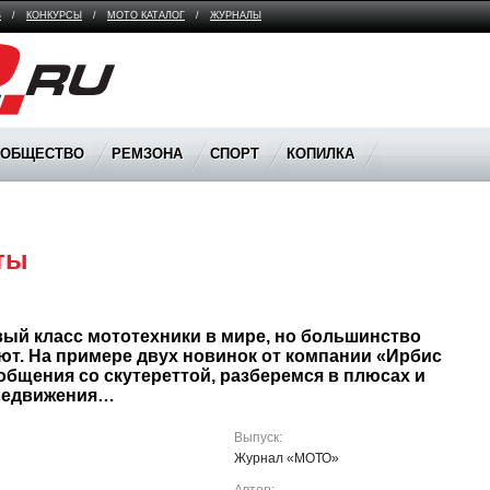
В
/
КОНКУРСЫ
/
МОТО КАТАЛОГ
/
ЖУРНАЛЫ
ООБЩЕСТВО
РЕМЗОНА
СПОРТ
КОПИЛКА
ты
ый класс мототехники в мире, но большинство 
ют. На примере двух новинок от компании «Ирбис 
общения со скутереттой, разберемся в плюсах и 
ередвижения…
Выпуск:
Журнал «МОТО»
Автор: