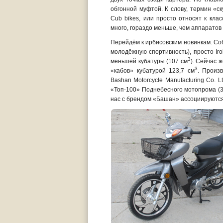
обгонной муфтой. К слову, термин «с
Cub bikes, или просто относят к кла
много, гораздо меньше, чем аппаратов 
Перейдём к ирбисовским новинкам. Соб
молодёжную спортивность), просто Iro
3
меньшей кубатуры (107 см
). Сейчас 
3
«кабов» кубатурой 123,7 см
. Произв
Bashan Motorcycle Manufacturing Co. 
«Топ-100» Поднебесного мотопрома (33
нас с брендом «Башан» ассоциируются