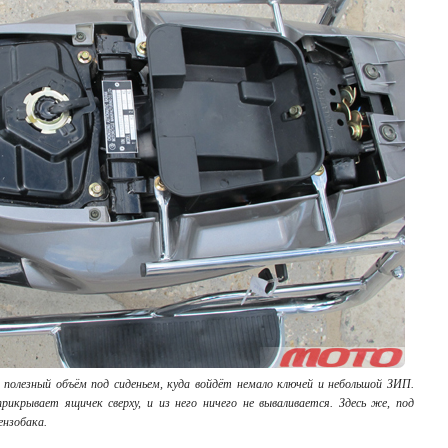
ой полезный объём под сиденьем, куда войдёт немало ключей и небольшой ЗИП.
икрывает ящичек сверху, и из него ничего не вываливается. Здесь же, под
ензобака.