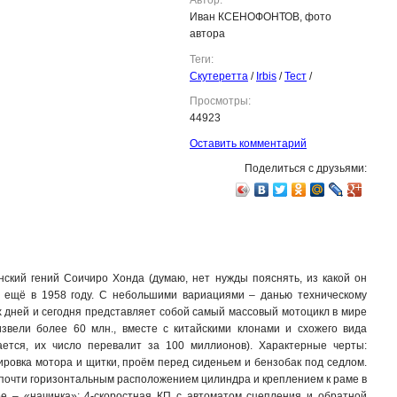
Иван КСЕНОФОНТОВ, фото
автора
Теги:
Скутеретта
/
Irbis
/
Тест
/
Просмотры:
44923
Оставить комментарий
Поделиться с друзьями:
нский гений Cоичиро Хонда (думаю, нет нужды пояснять, из какой он
н ещё в 1958 году. С небольшими вариациями – данью техническому
х дней и сегодня представляет собой самый массовый мотоцикл в мире
звели более 60 млн., вместе с китайскими клонами и схожего вида
ется, их число перевалит за 100 миллионов). Характерные черты:
ировка мотора и щитки, проём перед сиденьем и бензобак под седлом.
 с почти горизонтальным расположением цилиндра и креплением к раме в
ное – «начинка»: 4-скоростная КП с автоматом сцепления и обратной