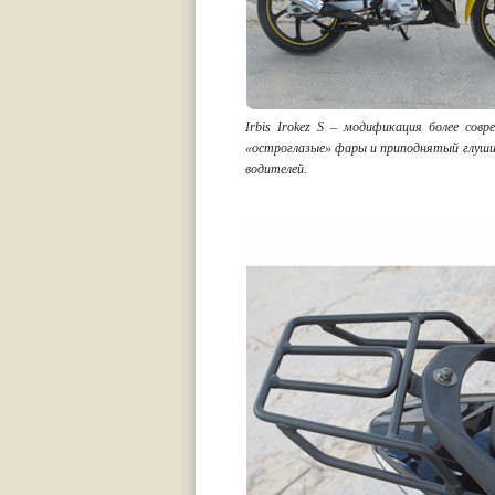
Irbis Irokez S – модификация более совр
«остроглазые» фары и приподнятый глушит
водителей.