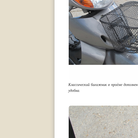
Классический багажник в проёме дополне
удобна.