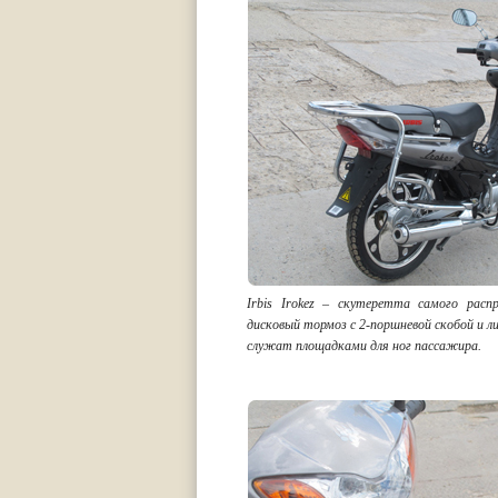
Irbis Irokez – скутеретта самого расп
дисковый тормоз с 2-поршневой скобой и л
служат площадками для ног пассажира.