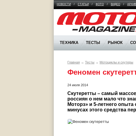
НОВОСТИ
/
СТАТЬИ
/
ФОТО
/
ВИДЕО
/
АРХИ
Moto Magazine
ТЕХНИКА
ТЕСТЫ
РЫНОК
С
Главная
→
Тесты
→
Мотоциклы и скутеры
Феномен скутерет
24 июля 2014
Скутеретты – самый массов
россиян о нем мало что зна
Моторз» и 5-летнего опыта 
минусах этого средства п