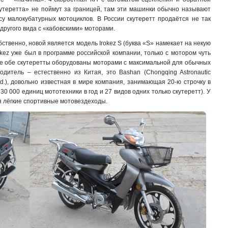
кутеретта» не поймут за границей, там эти машинки обычно называют
ссу малокубатурных мотоциклов. В России скутеретт продаётся не так
другого вида с «кабовскими» моторами.
ственно, новой является модель Irokez S (буква «S» намекает на некую
kez уже был в программе российской компании, только с мотором чуть
же обе скутеретты оборудованы моторами с максимальной для обычных
одитель – естественно из Китая, это Bashan (Chongqing Astronautic
Ltd.), довольно известная в мире компания, занимающая 20-ю строчку в
0 000 единиц мототехники в год и 27 видов одних только скутеретт). У
 лёгкие спортивные мотовездеходы.