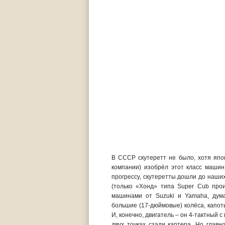
В СССР скутеретт не было, хотя япо
компании) изобрёл этот класс маши
прогрессу, скутеретты дошли до наши
(только «Хонд» типа Super Cub прои
машинами от Suzuki и Yamaha, дума
большие (17-дюймовые) колёса, капот
И, конечно, двигатель – он 4-тактный
двух точках сзади картера. Но глав