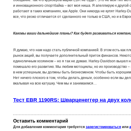
и инновационного спортбайка – вот моя ниша. Я апеллирую к другой 
работают в таких компаниях, как Apple. Они никогда не купят Harley-D
все, что резко отличается от сделанного не только в США, но и в Евр
Каковы ваши дальнейшие планы? Как будет развиваться компан
Я думаю, что нам надо стать публичной компанией. В этом есть как пл
рынок акций, вы получаете дополнительный приток финансов. Некото
единоличным хозяином – но я так не думаю. Harley-Davidson вышел на
помешало его развитию. Мы любим мотоциклы, но их производство – э
в нем успешным, вы должны быть бизнесменом. Чтобы быть хорошим 
Нет ничего плохого в том, чтобы делать деньги, особенно если вы д
вкалывая на всю катушку. Чем мы и занимаемся…
Тест EBR 1190RS: Шварценеггер на двух кол
Оставить комментарий
Для добавления комментария требуется
зарегистрироваться
или