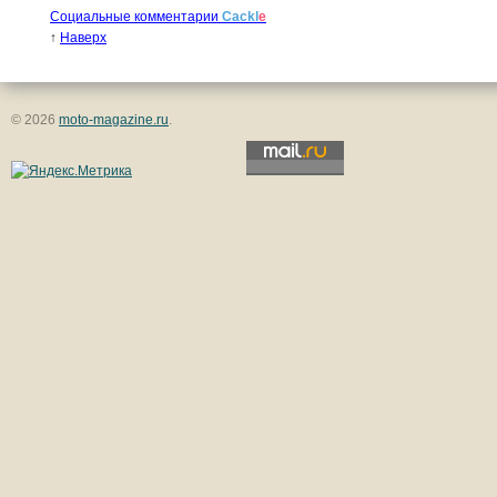
Социальные комментарии
Cackl
e
↑
Наверх
© 2026
moto-magazine.ru
.