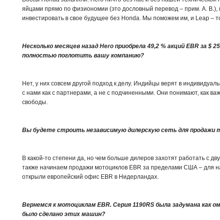
яйцами прямо по физиономии (это дословный перевод – прим. А. В.),
инвестировать в свое будущее без Honda. Мы поможем им, и Leap – 
Несколько месяцев назад Hero приобрела 49,2 % акций EBR за $ 
полностью поглотить вашу компанию?
Нет, у них совсем другой подход к делу. Индийцы верят в индивидуал
с нами как с партнерами, а не с подчиненными. Они понимают, как в
свободы.
Вы будете строить независимую дилерскую сеть для продажи 
В какой-то степени да, но чем больше дилеров захотят работать с дв
также начинаем продажи мотоциклов EBR за пределами США – для на
открыли европейский офис EBR в Нидерландах.
Вернемся к мотоциклам EBR. Серия 1190RS была задумана как ом
было сделано этих машин?