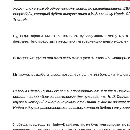
Ходят слухи еще об одной машине, которую разрабатывает EBR 
спортбайк, который будет выпускаться в Индии в пику Honda C
Triumph.
Ну, на диктофон я ничего об этом не скажу! Могу лишь намекнуть, что 
февраля, Hero представит несколько интереснейших новых моделей,
EBR проектирует для Hero весь мотоцикл в целом или моторы с
Мы можем разработать весь мотоцикл, с одним или большим числом 
Некогда Buell был, так сказать, спортивным отделением Harley-
строить спортбайки, приемлемые для руководства H.-D. Сейчас
круизер, который будет выпускаться в Индии. У вас не возника
Индии и других развивающихся рынков, которая будет конкуриро
Я обещал руководству Harley-Davidson, что не буду конкурировать с 
обещание. Так что круизеров марки EBR не будет. Это не мой тип мо