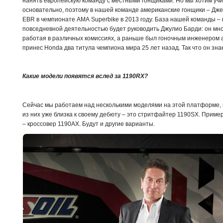
нанять европейскую команду с местными гонщиками. Но мы хотим учи
основательно, поэтому в нашей команде американские гонщики – Дж
EBR в чемпионате АМА Superbike в 2013 году. База нашей команды – в
повседневной деятельностью будет руководить Джулио Барди: он мно
работая в различных комиссиях, а раньше был гоночным инженером
принес Honda два титула чемпиона мира 25 лет назад. Так что он зна
Какие модели появятся вслед за 1190RX?
Сейчас мы работаем над несколькими моделями на этой платформе, и
из них уже близка к своему дебюту – это стритфайтер 1190SX. Приме
– кроссовер 1190AX. Будут и другие варианты.