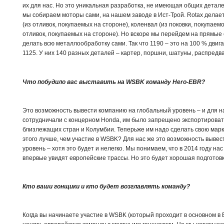
их для нас. Но это уникальная разработка, не имеющая общих детале
мы собираем моторы сами, на нашем заводе в Ист-Трой. Rotax делает
(из отливок, покупаемых на стороне), коленвал (из поковки, покупаем
отливок, покупаемых на стороне). Но вскоре мы перейдем на прямые 
делать всю металлообработку сами. Так что 1190 – это на 100 % двиг
1125. У них 140 разных деталей – картер, поршни, шатуны, распред
Что побудило вас выставить на WSBK команду Hero-EBR?
Это возможность вывести компанию на глобальный уровень – и для на
сотрудничали с концерном Honda, им было запрещено экспортироват
близлежащих стран и Колумбии. Теперьже им надо сделать свою марко
этого лучше, чем участие в WSBK? Для нас же это возможность вывес
уровень – хотя это будет и нелегко. Мы понимаем, что в 2014 году на
впервые увидят европейские трассы. Но это будет хорошая подготовка
Кто ваши гонщики и кто будет возглавлять команду?
Когда вы начинаете участие в WSBK (который проходит в основном в 