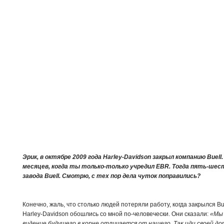
Эрик, в октябре 2009 года Harley-Davidson закрыл компанию Buel
месяцев, когда ты только-только учредил EBR. Тогда пять-шес
завода Buell. Смотрю, с тех пор дела чуток поправились?
Конечно, жаль, что столько людей потеряли работу, когда закрылся Bu
Harley-Davidson обошлись со мной по-человечески. Они сказали:
«Мы 
видение будущего в корне отличается от нашего. Так иди своей дор