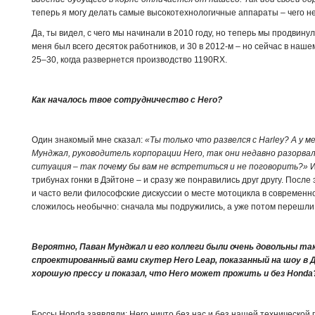
теперь я могу делать самые высокотехнологичные аппараты – чего не
Да, ты видел, с чего мы начинали в 2010 году, но теперь мы продвинул
меня был всего десяток работников, и 30 в 2012-м – но сейчас в наш
25–30, когда развернется производство 1190RX.
Как началось твое сотрудничество с Hero?
Один знакомый мне сказал:
«Ты только что развелся с Harley? А у м
Мунджал, руководитель корпорации Hero, так они недавно разорвал
ситуация – так почему бы вам не встретиться и не поговорить?»
И
трибунах гонки в Дэйтоне – и сразу же понравились друг другу. После
и часто вели философские дискуссии о месте мотоцикла в современно
сложилось необычно: сначала мы подружились, а уже потом перешл
Вероятно, Паван Мунджал и его коллеги были очень довольны та
спроектированный вами скутер Hero Leap, показанный на шоу в Де
хорошую прессу и показал, что Hero может прожить и без Hond
Боссы Honda заявляли: Hero ничто без нас и без нашей технической 