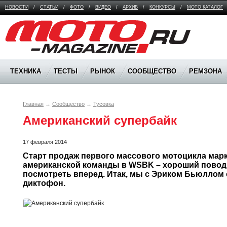
НОВОСТИ
/
СТАТЬИ
/
ФОТО
/
ВИДЕО
/
АРХИВ
/
КОНКУРСЫ
/
МОТО КАТАЛОГ
Moto Magazine
ТЕХНИКА
ТЕСТЫ
РЫНОК
СООБЩЕСТВО
РЕМЗОНА
Главная
→
Сообщество
→
Тусовка
Американский супербайк
17 февраля 2014
Старт продаж первого массового мотоцикла марк
американской команды в WSBK – хороший повод о
посмотреть вперед. Итак, мы с Эриком Бьюллом 
диктофон.