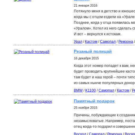
21 января 2016
Потянуло меня в детство и юношест
когда мы с отцом ездили на «Урале
Позднее, когда у отца появилась 
«Уралом». Хотел из него сделать с
И вот – вернулся к истокам.
Урал
/
Кастом
/
Самопал
/
Ремзона
/
Резаный полицай
16 декабря 2015
Когда этот номер попадет к вам, н
будет проводить крупнейшее каст
там будет и наш герой – почти тип
из самых нынче популярных донор
BMW
/
K1100
/
Самопал
/
Кастом
/
Р
Памятный подарок
25 ноября 2015
Причины, побуждающие к созданию
незамысловатые. Например, постав
отец когда-то подарил к совершен
Восход
/
Самопал
/
Ремзона
/
Восх