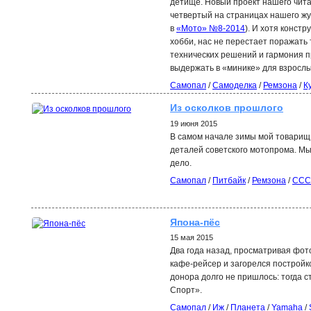
детище. Новый проект нашего чита
четвертый на страницах нашего ж
в
«Мото» №8-2014
). И хотя констр
хобби, нас не перестает поражать
технических решений и гармония п
выдержать в «минике» для взрослы
Самопал
/
Самоделка
/
Ремзона
/
К
Из осколков прошлого
19 июня 2015
В самом начале зимы мой товарищ
деталей советского мотопрома. Мы
дело.
Самопал
/
Питбайк
/
Ремзона
/
ССС
Япона-пёс
15 мая 2015
Два года назад, просматривая фот
кафе-рейсер и загорелся постройк
донора долго не пришлось: тогда с
Спорт».
Самопал
/
Иж
/
Планета
/
Yamaha
/