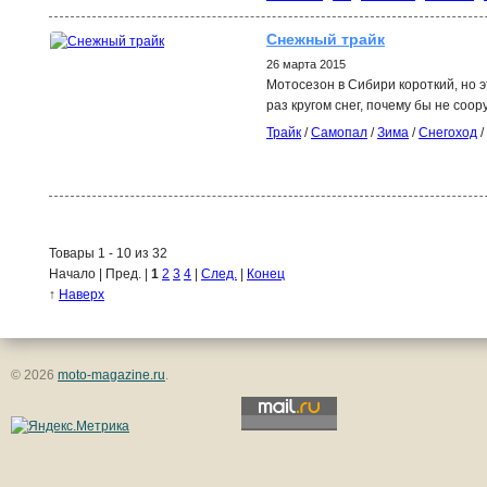
Снежный трайк
26 марта 2015
Мотосезон в Сибири короткий, но э
раз кругом снег, почему бы не соо
Трайк
/
Самопал
/
Зима
/
Снегоход
/
Товары 1 - 10 из 32
Начало | Пред. |
1
2
3
4
|
След.
|
Конец
↑
Наверх
© 2026
moto-magazine.ru
.