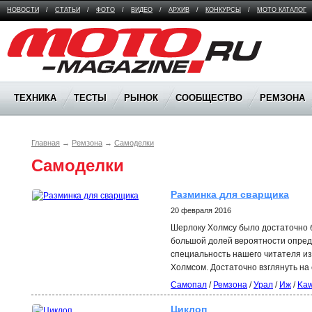
НОВОСТИ
/
СТАТЬИ
/
ФОТО
/
ВИДЕО
/
АРХИВ
/
КОНКУРСЫ
/
МОТО КАТАЛОГ
Moto Magazine
ТЕХНИКА
ТЕСТЫ
РЫНОК
СООБЩЕСТВО
РЕМЗОНА
Главная
→
Ремзона
→
Самоделки
Самоделки
Разминка для сварщика
20 февраля 2016
Шерлоку Холмсу было достаточно б
большой долей вероятности опред
специальность нашего читателя из
Холмсом. Достаточно взглянуть на
Самопал
/
Ремзона
/
Урал
/
Иж
/
Kaw
Циклоп