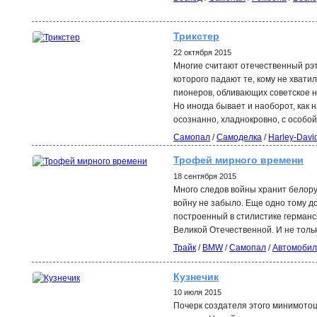
Трикстер
22 октября 2015
Многие считают отечественный рэт
которого падают те, кому не хвати
пионеров, обливающих советское н
Но иногда бывает и наоборот, как 
осознанно, хладнокровно, с особо
Самопал
/
Самоделка
/
Harley-Davi
Трофей мирного времени
18 сентября 2015
Много следов войны хранит белору
войну не забыло. Еще одно тому д
построенный в стилистике германск
Великой Отечественной. И не толь
Трайк
/
BMW
/
Самопал
/
Автомобил
Кузнечик
10 июля 2015
Почерк создателя этого минимотоци