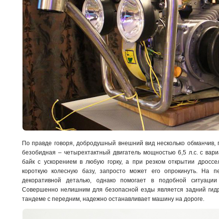
По правде говоря, добродушный внешний вид несколько обманчив, 
безобидная – четырехтактный двигатель мощностью 6,5 л.с. с вар
байк с ускорением в любую горку, а при резком открытии дроссе
короткую колесную базу, запросто может его опрокинуть. На п
декоративной деталью, однако помогает в подобной ситуации
Совершенно нелишним для безопасной езды является задний гидра
тандеме с передним, надежно останавливает машину на дороге.