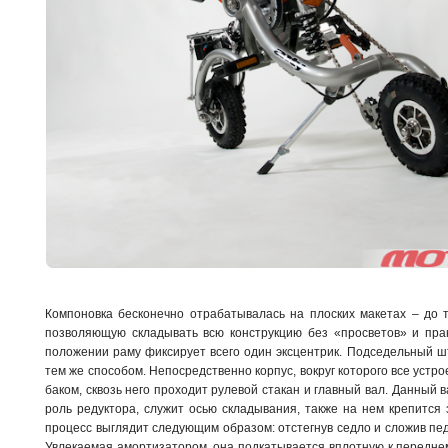
Компоновка бесконечно отрабатывалась на плоских макетах – до т
позволяющую складывать всю конструкцию без «просветов» и пра
положении раму фиксирует всего один эксцентрик. Подседельный ш
тем же способом. Непосредственно корпус, вокруг которого все уст
баком, сквозь него проходит рулевой стакан и главный вал. Данный
роль редуктора, служит осью складывания, также на нем крепится 
процесс выглядит следующим образом: отстегнув седло и сложив пед
Увлекаемая амортизатором, она подкатывается вплотную к переднему