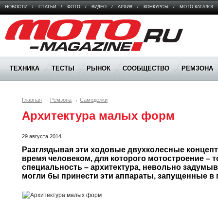
НОВОСТИ
/
СТАТЬИ
/
ФОТО
/
ВИДЕО
/
АРХИВ
/
КОНКУРСЫ
/
МОТО КАТАЛОГ
Moto Magazine
ТЕХНИКА
ТЕСТЫ
РЫНОК
СООБЩЕСТВО
РЕМЗОНА
Главная
→
Ремзона
→
Самоделки
Архитектура малых форм
29 августа 2014
Разглядывая эти ходовые двухколесные концепт
время человеком, для которого мотостроение – то
специальность – архитектура, невольно задумыв
могли бы принести эти аппараты, запущенные в 