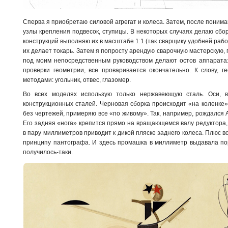
Сперва я приобретаю силовой агрегат и колеса. Затем, после пони
узлы крепления подвесок, ступицы. В некоторых случаях делаю сб
конструкций выполняю их в масштабе 1:1 (так сварщику удобней рабо
их делает токарь. Затем я попросту арендую сварочную мастерскую, 
под моим непосредственным руководством делают остов аппарата: 
проверки геометрии, все проваривается окончательно. К слову, 
методами: угольник, отвес, глазомер.
Во всех моделях использую только нержавеющую сталь. Оси, 
конструкционных сталей. Черновая сборка происходит «на коленке»
без чертежей, примеряю все «по живому». Так, например, рождался 
Его задняя «нога» крепится прямо на вращающемся валу редуктора
в пару миллиметров приводит к дикой пляске заднего колеса. Плюс в
принципу пантографа. И здесь промашка в миллиметр выдавала по
получилось-таки.