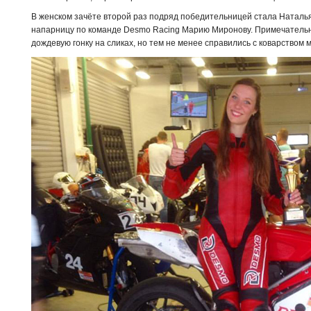
В женском зачёте второй раз подряд победительницей стала Натал
напарницу по команде Desmo Racing Марию Миронову. Примечатель
дождевую гонку на сликах, но тем не менее справились с коварством 