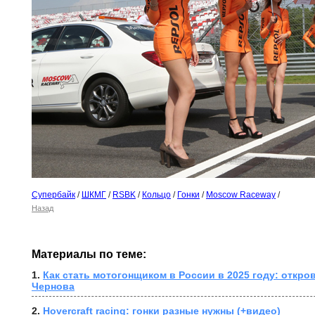
Супербайк
/
ШКМГ
/
RSBK
/
Кольцо
/
Гонки
/
Moscow Raceway
/
Назад
Материалы по теме:
1. 
Как стать мотогонщиком в России в 2025 году: откро
Чернова
2. 
Hovercraft racing: гонки разные нужны (+видео)