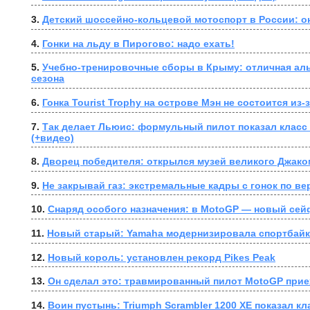
3. 
Детский шоссейно-кольцевой мотоспорт в России: о
4. 
Гонки на льду в Пирогово: надо ехать!
5. 
Учебно-тренировочные сборы в Крыму: отличная аль
сезона
6. 
Гонка Tourist Trophy на острове Мэн не состоится из
7. 
Так делает Льюис: формульный пилот показал класс 
(+видео)
8. 
Дворец победителя: открылся музей великого Джако
9. 
Не закрывай газ: экстремальные кадры с гонок по ве
10. 
Снаряд особого назначения: в MotoGP — новый сей
11. 
Новый старый: Yamaha модернизировала спортбайк
12. 
Новый король: установлен рекорд Pikes Peak
13. 
Он сделал это: травмированный пилот MotoGP прие
14. 
Воин пустынь: Triumph Scrambler 1200 XE показал кл