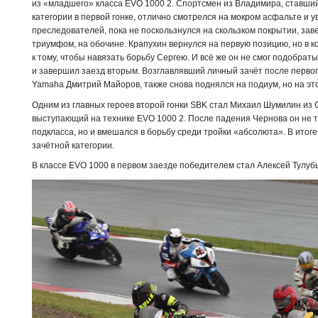
из «младшего» класса EVO 1000 2. Спортсмен из Владимира, ставши
категории в первой гонке, отлично смотрелся на мокром асфальте и 
преследователей, пока не поскользнулся на скользком покрытии, заве
триумфом, на обочине. Крапухин вернулся на первую позицию, но в к
к тому, чтобы навязать борьбу Сергею. И всё же он не смог подобрать
и завершил заезд вторым. Возглавлявший личный зачёт после перв
Yamaha Дмитрий Майоров, также снова поднялся на подиум, но на эт
Одним из главных героев второй гонки SBK стал Михаил Шумилин из С
выступающий на технике EVO 1000 2. После падения Чернова он не 
подкласса, но и вмешался в борьбу среди тройки «абсолюта». В итог
зачётной категории.
В классе EVO 1000 в первом заезде победителем стал Алексей Тулуб