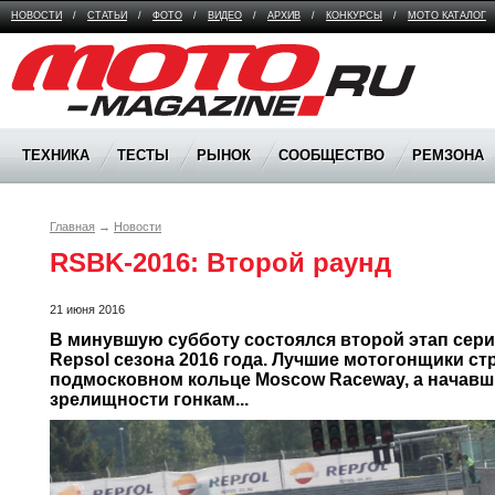
НОВОСТИ
/
СТАТЬИ
/
ФОТО
/
ВИДЕО
/
АРХИВ
/
КОНКУРСЫ
/
МОТО КАТАЛОГ
Moto Magazine
ТЕХНИКА
ТЕСТЫ
РЫНОК
СООБЩЕСТВО
РЕМЗОНА
Главная
→
Новости
RSBK-2016: Второй раунд
21 июня 2016
В минувшую субботу состоялся второй этап сер
Repsol сезона 2016 года. Лучшие мотогонщики ст
подмосковном кольце Moscow Raceway, а начавш
зрелищности гонкам... 