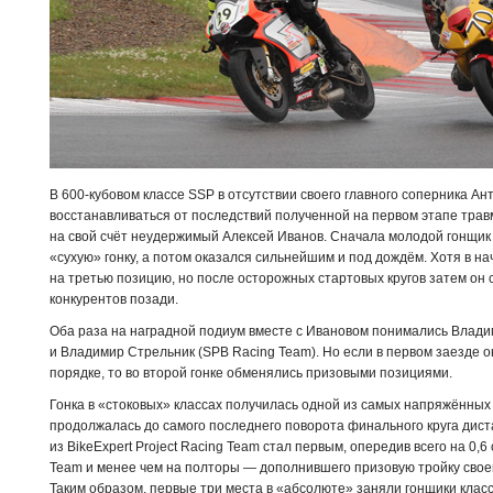
В 600-кубовом классе SSP в отсутствии своего главного соперника А
восстанавливаться от последствий полученной на первом этапе тра
на свой счёт неудержимый Алексей Иванов. Сначала молодой гонщ
«сухую» гонку, а потом оказался сильнейшим и под дождём. Хотя в н
на третью позицию, но после осторожных стартовых кругов затем он 
конкурентов позади.
Оба раза на наградной подиум вместе с Ивановом понимались Влади
и Владимир Стрельник (SPB Racing Team). Но если в первом заезде 
порядке, то во второй гонке обменялись призовыми позициями.
Гонка в «стоковых» классах получилась одной из самых напряжённых
продолжалась до самого последнего поворота финального круга дист
из BikeExpert Project Racing Team стал первым, опередив всего на 0,
Team и менее чем на полторы — дополнившего призовую тройку свое
Таким образом, первые три места в «абсолюте» заняли гонщики клас