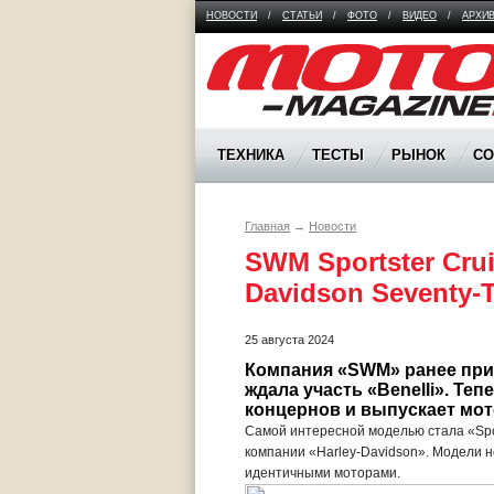
НОВОСТИ
/
СТАТЬИ
/
ФОТО
/
ВИДЕО
/
АРХИ
Moto Magazine
ТЕХНИКА
ТЕСТЫ
РЫНОК
С
Главная
→
Новости
SWM Sportster Crui
Davidson Seventy-
25 августа 2024
Компания «SWM» ранее прин
ждала участь «Benelli». Те
концернов и выпускает мот
Самой интересной моделью стала «Spor
компании «Harley-Davidson». Модели н
идентичными моторами.