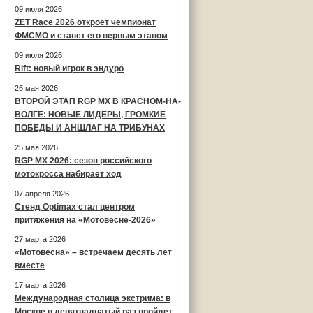
09 июля 2026
ZET Race 2026 откроет чемпионат
ФМСМО и станет его первым этапом
09 июля 2026
Rift: новый игрок в эндуро
26 мая 2026
ВТОРОЙ ЭТАП RGP MX В КРАСНОМ-НА-
ВОЛГЕ: НОВЫЕ ЛИДЕРЫ, ГРОМКИЕ
ПОБЕДЫ И АНШЛАГ НА ТРИБУНАХ
25 мая 2026
RGP MX 2026: сезон российского
мотокросса набирает ход
07 апреля 2026
Стенд Optimax стал центром
притяжения на «Мотовесне-2026»
27 марта 2026
«Мотовесна» – встречаем десять лет
вместе
17 марта 2026
Международная столица экстрима: в
Москве в девятнадцатый раз пройдет