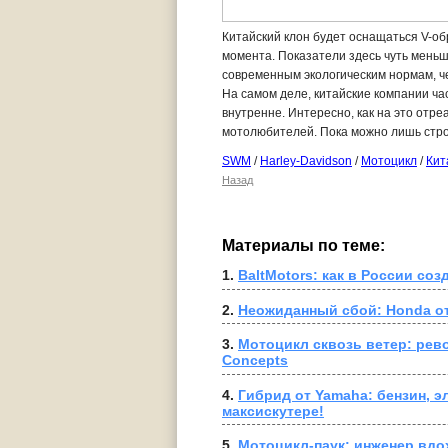
Китайский клон будет оснащаться V-об
момента. Показатели здесь чуть меньше
современным экологическим нормам, ч
На самом деле, китайские компании ча
внутренне. Интересно, как на это отре
мотолюбителей. Пока можно лишь стро
SWM
/
Harley-Davidson
/
Мотоцикл
/
Кит
Назад
Материалы по теме:
1. 
BaltMotors: как в России с
2. 
Неожиданный сбой: Honda от
3. 
Мотоцикл сквозь ветер: рево
Concepts
4. 
Гибрид от Yamaha: бензин, э
максискутере!
5. 
Мотоцикл-паук: инженер вдо