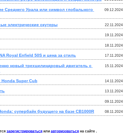
е Среднего Урала или символ глобального 
09.12.2024
вые электрические скутеры
22.11.2024
19.11.2024
18.11.2024
A Royal Enfield 50S и цена за стиль
17.11.2024
нно новый трехцилиндровый двигатель с 
15.11.2024
.
с Honda Super Cub
14.11.2024
ть
13.11.2024
09.11.2024
onda: супербайк будущего на базе CB1000R
08.11.2024
ется
зарегистрироваться
или
авторизоваться
на сайте .