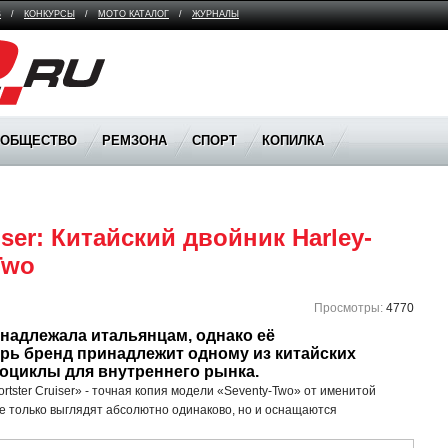
В
/
КОНКУРСЫ
/
МОТО КАТАЛОГ
/
ЖУРНАЛЫ
ООБЩЕСТВО
РЕМЗОНА
СПОРТ
КОПИЛКА
ser: Китайский двойник Harley-
Two
Просмотры:
4770
адлежала итальянцам, однако её 
перь бренд принадлежит одному из китайских 
оциклы для внутреннего рынка. 
tster Cruiser» - точная копия модели «Seventy-Two» от именитой
е только выглядят абсолютно одинаково, но и оснащаются