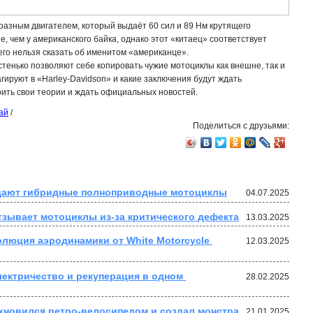
разным двигателем, который выдаёт 60 сил и 89 Нм крутящего
, чем у американского байка, однако этот «китаец» соответствует
его нельзя сказать об именитом «американце».
стенько позволяют себе копировать чужие мотоциклы как внешне, так и
агируют в «Harley-Davidson» и какие заключения будут ждать
ить свои теории и ждать официальных новостей.
ай
/
Поделиться с друзьями:
оздают гибридные полноприводные мотоциклы
04.07.2025
зывает мотоциклы из-за критического дефекта
13.03.2025
люция аэродинамики от White Motorcycle 
12.03.2025
лектричество и рекуперация в одном 
28.02.2025
хновился ретро-велосипедом и создал монстра
21.01.2025