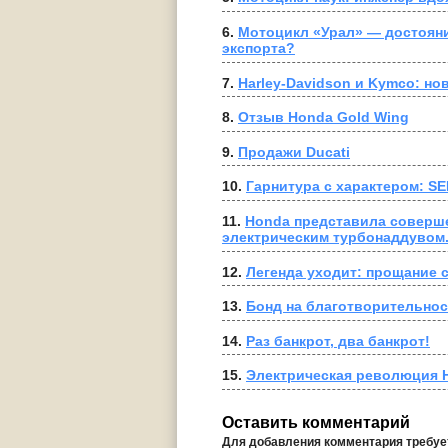
6. 
Мотоцикл «Урал» — достояни
экспорта?
7. 
Harley-Davidson и Kymco: но
8. 
Отзыв Honda Gold Wing
9. 
Продажи Ducati
10. 
Гарнитура с характером: SEN
11. 
Honda представила соверше
электрическим турбонаддувом
12. 
Легенда уходит: прощание 
13. 
Бонд на благотворительнос
14. 
Раз банкрот, два банкрот!
15. 
Электрическая революция H
Оставить комментарий
Для добавления комментария требу