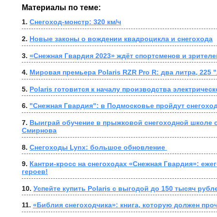
Материалы по теме:
1. 
Снегоход-монстр: 320 км/ч
2. 
Новые законы о вождении квадроцикла и снегохода
3. 
«Снежная Гвардия 2023» ждёт спортсменов и зрителе
4. 
Мировая премьера Polaris RZR Pro R: два литра, 225
5. 
Polaris готовится к началу производства электрическ
6. 
"Снежная Гвардия": в Подмосковье пройдут снегохо
7. 
Выиграй обучение в прыжковой снегоходной школе от
Смирнова
8. 
Снегоходы Lynx: большое обновление 
9. 
Кантри-кросс на снегоходах «Снежная Гвардия»: ежег
героев!
10. 
Успейте купить Polaris с выгодой до 150 тысяч рубл
11. 
«Библия снегоходчика»: книга, которую должен про