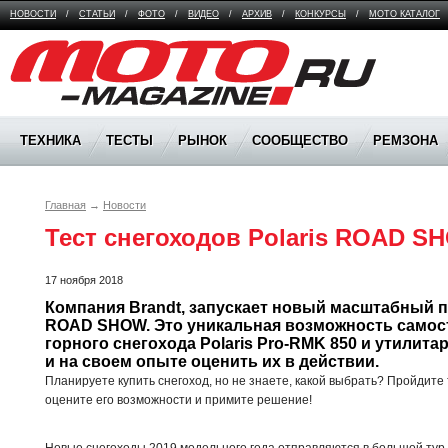
НОВОСТИ
/
СТАТЬИ
/
ФОТО
/
ВИДЕО
/
АРХИВ
/
КОНКУРСЫ
/
МОТО КАТАЛОГ
Moto Magazine
ТЕХНИКА
ТЕСТЫ
РЫНОК
СООБЩЕСТВО
РЕМЗОНА
Главная
→
Новости
Тест снегоходов Polaris ROAD SH
17 ноября 2018
Компания Brandt, запускает новый масштабный про
ROAD SHOW. Это уникальная возможность самост
горного снегохода Polaris Pro-RMK 850 и утилитарн
и на своем опыте оценить их в действии.
Планируете купить снегоход, но не знаете, какой выбрать? Пройдите 
оцените его возможности и примите решение!
Новые снегоходы 2019 модельного года отправляются в большой тур