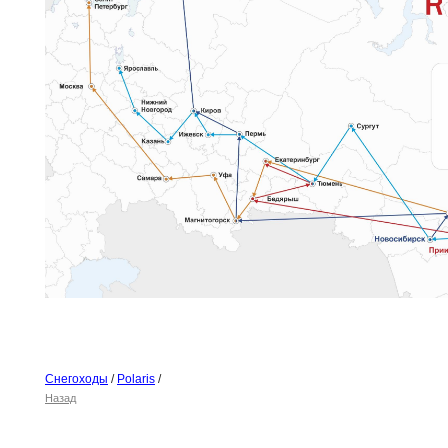
Снегоходы
/
Polaris
/
Назад