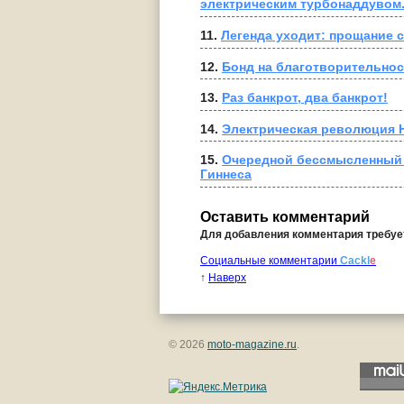
электрическим турбонаддувом
11. 
Легенда уходит: прощание 
12. 
Бонд на благотворительнос
13. 
Раз банкрот, два банкрот!
14. 
Электрическая революция H
15. 
Очередной бессмысленный 
Гиннеса
Оставить комментарий
Для добавления комментария требу
Социальные комментарии
Cackl
e
↑
Наверх
© 2026
moto-magazine.ru
.