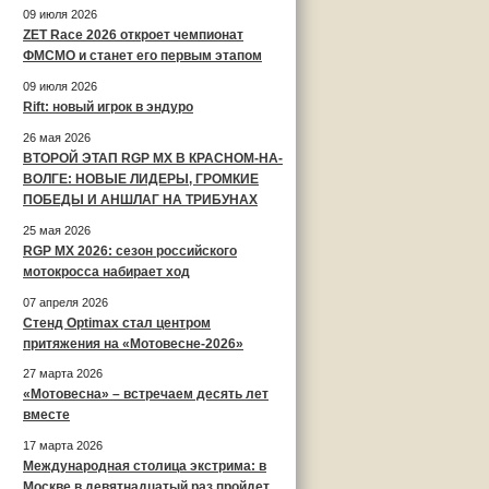
09 июля 2026
ZET Race 2026 откроет чемпионат
ФМСМО и станет его первым этапом
09 июля 2026
Rift: новый игрок в эндуро
26 мая 2026
ВТОРОЙ ЭТАП RGP MX В КРАСНОМ-НА-
ВОЛГЕ: НОВЫЕ ЛИДЕРЫ, ГРОМКИЕ
ПОБЕДЫ И АНШЛАГ НА ТРИБУНАХ
25 мая 2026
RGP MX 2026: сезон российского
мотокросса набирает ход
07 апреля 2026
Стенд Optimax стал центром
притяжения на «Мотовесне-2026»
27 марта 2026
«Мотовесна» – встречаем десять лет
вместе
17 марта 2026
Международная столица экстрима: в
Москве в девятнадцатый раз пройдет