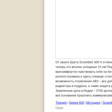
От своего брата Scrambler 400 X отлич
теперь это вполне солидные 15 см! Пе
вам комфортно чувствовать себя на б
разного размера и здесь спереди стоит
возможность отключения ABS – все дл
радиатора и поддона, а также защита 
Заявленная цена в Индии – 3700 долл
все основания пророчить коммерческий
Triumph
/
Speed 400
/
Мотоцикл
/
Scramb
Назад