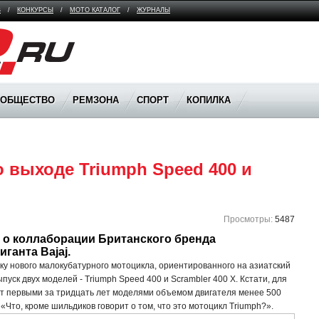
В
/
КОНКУРСЫ
/
МОТО КАТАЛОГ
/
ЖУРНАЛЫ
ООБЩЕСТВО
РЕМЗОНА
СПОРТ
КОПИЛКА
 выходе Triumph Speed 400 и 
Просмотры:
5487
о коллаборации Британского бренда 
ганта Bajaj.
ку нового малокубатурного мотоцикла, ориентированного на азиатский
пуск двух моделей - Triumph Speed 400 и Scrambler 400 X. Кстати, для
ут первыми за тридцать лет моделями объемом двигателя менее 500
«Что, кроме шильдиков говорит о том, что это мотоцикл Triumph?».