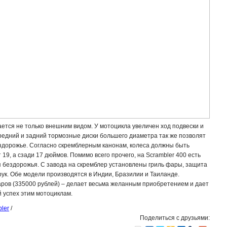
ается не только внешним видом. У мотоцикла увеличен ход подвески и
редний и задний тормозные диски большего диаметра так же позволят
ездорожье. Согласно скремблерным канонам, колеса должны быть
 19, а сзади 17 дюймов. Помимо всего прочего, на Scrambler 400 есть
я бездорожья. С завода на скремблер установлены гриль фары, защита
рук. Обе модели производятся в Индии, Бразилии и Таиланде.
аров (335000 рублей) – делает весьма желанным приобретением и дает
 успех этим мотоциклам.
ler
/
Поделиться с друзьями: