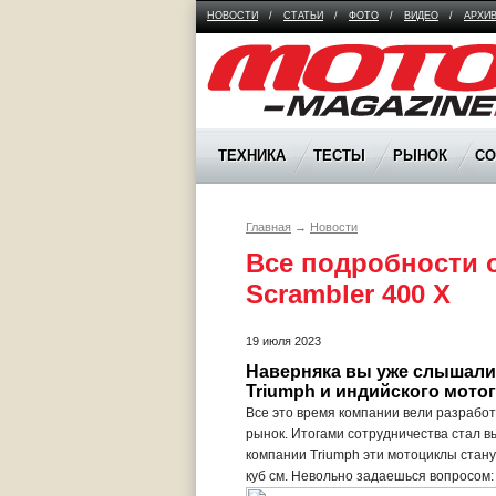
НОВОСТИ
/
СТАТЬИ
/
ФОТО
/
ВИДЕО
/
АРХИ
Moto Magazine
ТЕХНИКА
ТЕСТЫ
РЫНОК
С
Главная
→
Новости
Все подробности о
Scrambler 400 X
19 июля 2023
Наверняка вы уже слышали 
Triumph и индийского мотоги
Все это время компании вели разработ
рынок. Итогами сотрудничества стал вы
компании Triumph эти мотоциклы стан
куб см. Невольно задаешься вопросом: 