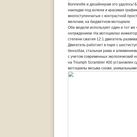
Bonneville и дизайнерам это удалось! 
накладки под колени и красивая графи
многоступенчатые с контрастной прост
мелочам, на бюджетном мотоцикле.
Обе модели используют один и тот же
охлаждением. На мотоциклах инжекторн
степени сжатия 12:1 двигатель развив
Двигатель работает в паре с шестисту
бензобак, стальная рама и алюминиев
с учетом современных экологический н
на Triumph Scrambler 400 установлен с
мотоциклы весьма схожи, уникальными 