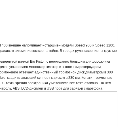
ed 400 внешне напоминает «старшие» модели Speed 900 и Speed 1200.
красивом алюминиевом кронштейне. В торцах руля закреплены круглые
евернутой вилкой Big Piston с неожиданно большим для дорожника
тоцикле установлен моноамортизатор с выносным резервуаром,
торможение отвечает единственный тормозной диск диаметром в 300
bre, сзади плавающий суппорт с диском в 230 мм. Кстати, тормозные
. С точки зрения электроники у мотоцикла все тоже отлично. На нем
онтроль, ABS, LCD-дисплей и USB порт для зарядки смартфона.