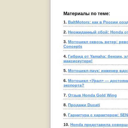
Материалы по теме:
1. 
BaltMotors: как в России с
2. 
Неожиданный сбой: Honda от
3. 
Мотоцикл сквозь ветер: рево
Concepts
4. 
Гибрид от Yamaha: бензин, э
максискутере!
5. 
Мотоцикл-паук: инженер вдо
6. 
Мотоцикл «Урал» — достояни
экспорта?
7. 
Отзыв Honda Gold Wing
8. 
Продажи Ducati
9. 
Гарнитура с характером: SENA
10. 
Honda представила соверш