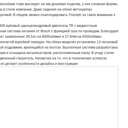
Бензобаки тоже выглядят не как дешевая поделка, у них сложная форма,
ка в стиле компании. Даже сидения на обоих мотоциклах
рочкой. В общем, можно поаплодировать Triumph за такое внимание к
 400-кубовый одноцилиндровый двигатель TR с жидкостным
ая система питания от Bosch с функцией газа по проводам. Благодаря
ает заявленные 39,5лс на 8000об/мин и 37,6Нм на 6500об/мин.
пенчатой коробкой передач. На обеих моделях установлен 13-литровый
ый подрамник, крепящийся на болтах. Выхлопная система разработана
орм и оснащена катализатором, расположенным снизу. В угоду стилю
двоенный глушитель. Несмотря на то, что в технических аспектах
их делают особенности дизайна и конструкции.