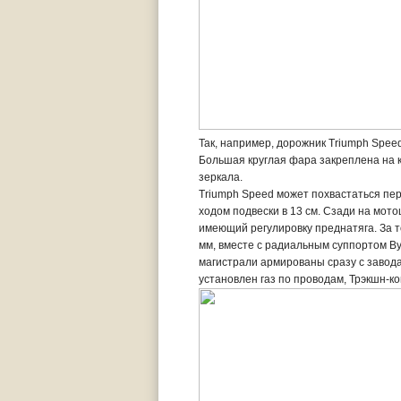
Так, например, дорожник Triumph Spe
Большая круглая фара закреплена на 
зеркала.
Triumph Speed может похвастаться пер
ходом подвески в 13 см. Сзади на мо
имеющий регулировку преднатяга. За 
мм, вместе с радиальным суппортом By
магистрали армированы сразу с завода
установлен газ по проводам, Трэкшн-к