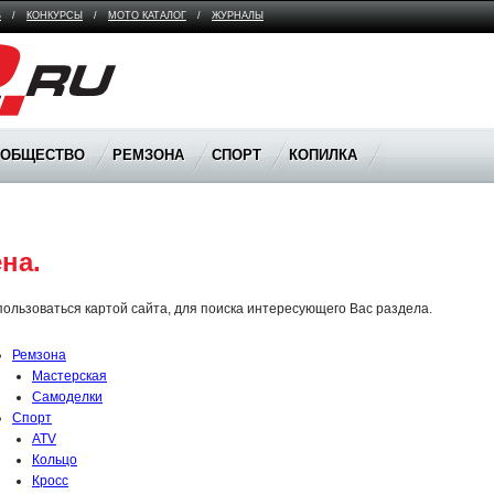
В
/
КОНКУРСЫ
/
МОТО КАТАЛОГ
/
ЖУРНАЛЫ
ООБЩЕСТВО
РЕМЗОНА
СПОРТ
КОПИЛКА
на.
ользоваться картой сайта, для поиска интересующего Вас раздела.
Ремзона
Мастерская
Самоделки
Спорт
ATV
Кольцо
Кросс