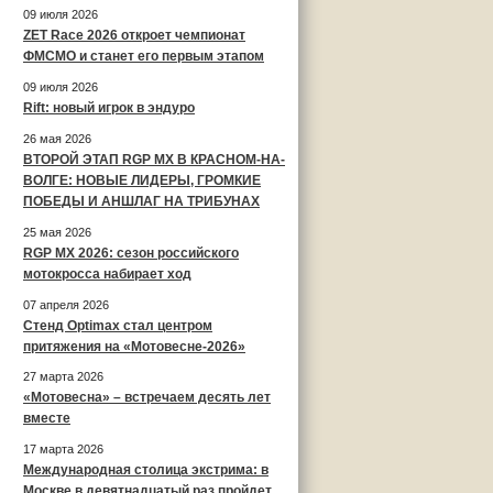
09 июля 2026
ZET Race 2026 откроет чемпионат
ФМСМО и станет его первым этапом
09 июля 2026
Rift: новый игрок в эндуро
26 мая 2026
ВТОРОЙ ЭТАП RGP MX В КРАСНОМ-НА-
ВОЛГЕ: НОВЫЕ ЛИДЕРЫ, ГРОМКИЕ
ПОБЕДЫ И АНШЛАГ НА ТРИБУНАХ
25 мая 2026
RGP MX 2026: сезон российского
мотокросса набирает ход
07 апреля 2026
Стенд Optimax стал центром
притяжения на «Мотовесне-2026»
27 марта 2026
«Мотовесна» – встречаем десять лет
вместе
17 марта 2026
Международная столица экстрима: в
Москве в девятнадцатый раз пройдет