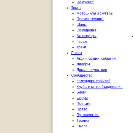
На пульсе
Тесты
Мотоциклы и скутеры
Прочая техника
Шины
Экипировка
Аксессуары
Гараж
Треки
Рынок
Акции, скидки, события
Дилеры
Досье покупателя
Сообщество
Календарь событий
Клубы и мотообъединения
Блоги
Форум
Почтамт
Право
Путешествие
Тусовка
Школа