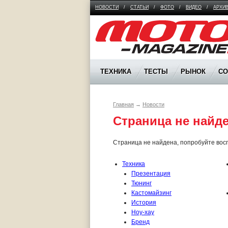
НОВОСТИ
/
СТАТЬИ
/
ФОТО
/
ВИДЕО
/
АРХИ
Moto Magazine
ТЕХНИКА
ТЕСТЫ
РЫНОК
С
Главная
→
Новости
Страница не найде
Страница не найдена, попробуйте восп
Техника
Презентация
Тюнинг
Кастомайзинг
История
Ноу-хау
Бренд