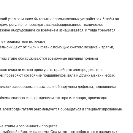
очий узел во многих бытовых и промышленных устройствах. Чтобы он
одимо регулярно проводить квалифицированное техническое
ёжное оборудование со временем изнашивается, и тогда требуется
лектродвигателя включают:
ель очищают от пыли и грязи с помощью сжатого воздуха и тряпки,
этом этапе обнаруживаются возможные причины поломки
осле очистки можно приступать к разборке электродвигателя.
в: проверяют состояние подшипников, вала и других механических
иков и запрессовка новых: если обнаружены дефекты, подшипники
блема связана с повреждением статора или якоря, производят
а электродвигателя рекомендуется обращаться в специализированные
ые этапы и особенности процесса
реждённой обмотки на новую. Она может потребоваться в различных