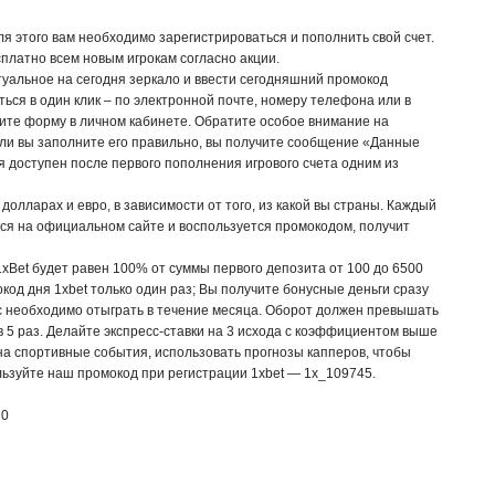
ля этого вам необходимо зарегистрироваться и пополнить свой счет.
платно всем новым игрокам согласно акции.
уальное на сегодня зеркало и ввести сегодняшний промокод
ься в один клик – по электронной почте, номеру телефона или в
ните форму в личном кабинете. Обратите особое внимание на
сли вы заполните его правильно, вы получите сообщение «Данные
 доступен после первого пополнения игрового счета одним из
 долларах и евро, в зависимости от того, из какой вы страны. Каждый
тся на официальном сайте и воспользуется промокодом, получит
xBet будет равен 100% от суммы первого депозита от 100 до 6500
код дня 1xbet только один раз; Вы получите бонусные деньги сразу
с необходимо отыграть в течение месяца. Оборот должен превышать
в 5 раз. Делайте экспресс-ставки на 3 исхода с коэффициентом выше
 на спортивные события, использовать прогнозы капперов, чтобы
льзуйте наш промокод при регистрации 1xbet — 1x_109745.
я
0