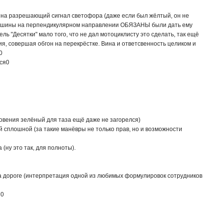
л на разрешающий сигнал светофора (даже если был жёлтый, он не
ашины на перпендикулярном направлении ОБЯЗАНЫ были дать ему
ь "Десятки" мало того, что не дал мотоциклисту это сделать, так ещё
ия, совершая обгон на перекрёстке. Вина и ответсвенность целиком и
0
ся
0
новения зелёный для таза ещё даже не загорелся)
й сплошной (за такие манёвры не только прав, но и возможности
(ну это так, для полноты).
на дороге (интерпретация одной из любимых формулировок сотрудников
я
0