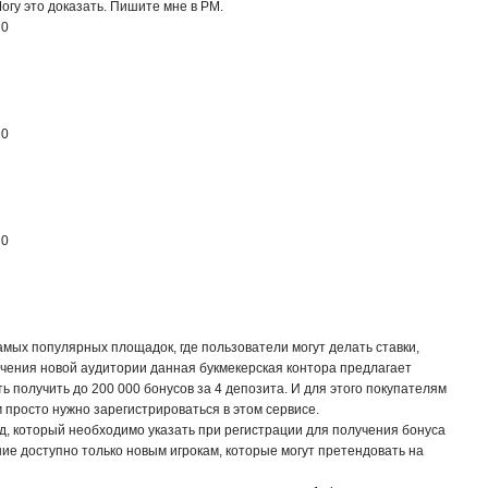
Могу это доказать. Пишите мне в PM.
я
0
я
0
я
0
самых популярных площадок, где пользователи могут делать ставки,
влечения новой аудитории данная букмекерская контора предлагает
ь получить до 200 000 бонусов за 4 депозита. И для этого покупателям
 просто нужно зарегистрироваться в этом сервисе.
д, который необходимо указать при регистрации для получения бонуса
ие доступно только новым игрокам, которые могут претендовать на