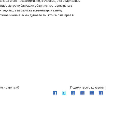
йкера и его пассажирки, но, к счастью, оба отделались
 видео автор публикации обвиняет мотоциклиста в
, однако, в первом же комментарии к нему
ное мнение. А как думаете вы, кто был не прав в
не нравится
0
Поделиться с друзьями: