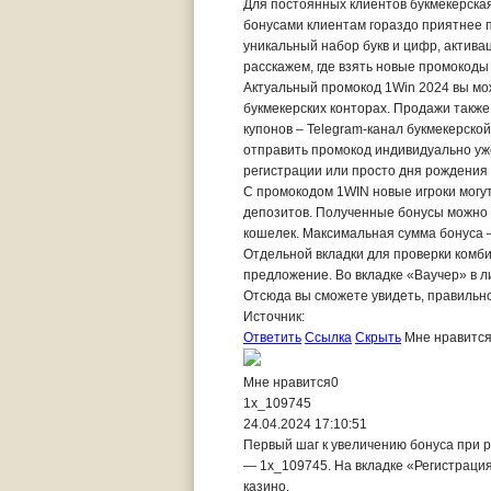
Для постоянных клиентов букмекерская
бонусами клиентам гораздо приятнее п
уникальный набор букв и цифр, актива
расскажем, где взять новые промокоды 
Актуальный промокод 1Win 2024 вы мо
букмекерских конторах. Продажи такж
купонов – Telegram-канал букмекерско
отправить промокод индивидуально уж
регистрации или просто дня рождения 
С промокодом 1WIN новые игроки могут
депозитов. Полученные бонусы можно и
кошелек. Максимальная сумма бонуса –
Отдельной вкладки для проверки комби
предложение. Во вкладке «Ваучер» в л
Отсюда вы сможете увидеть, правильн
Источник:
Ответить
Ссылка
Скрыть
Мне нравитс
Мне нравится
0
1x_109745
24.04.2024 17:10:51
Первый шаг к увеличению бонуса при р
— 1x_109745. На вкладке «Регистрация»
казино.