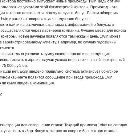
 контора постоянно выпускает новые промокоды 1win, ведь с этими
ользоваться услугами этой букмекерской конторы. Промокод – это
ция которого позволяет человеку получить бонус. В этом обзоре мы
1win и как их активировать для получения бонусов.
жете найти на различных страницах с информацией о бонусах в
е осуществляются через партнеров компании. Лучшее место для поиска
й конторы. Новые ваучеры появляются там каждый день. 1Win может
е зарегистрированному клиенту. Например, по случаю годовщины
клиента.
 значительно увеличить сумму своего первого и последующих
спользовать в игре и в случае успеха перевести на свой электронный
 75 000 рублей.
наций нет. Если введено правильно, система активирует бонусное
ичном кабинете появится сообщение при вводе промокода 1Vin.
о ли была введена комбинация.
я
0
егистрации или совершении ставок. Текущий промокод 1xbet на сегодня
 у вас есть выбор: бонус в ставках на спорт и бесплатная ставка в