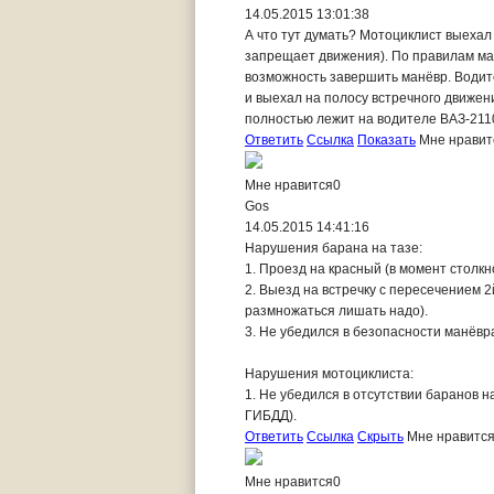
14.05.2015 13:01:38
А что тут думать? Мотоциклист выеха
запрещает движения). По правилам м
возможность завершить манёвр. Водител
и выехал на полосу встречного движен
полностью лежит на водителе ВАЗ-211
Ответить
Ссылка
Показать
Мне нравит
Мне нравится
0
Gos
14.05.2015 14:41:16
Нарушения барана на тазе:
1. Проезд на красный (в момент столк
2. Выезд на встречку с пересечением 2
размножаться лишать надо).
3. Не убедился в безопасности манёвра 
Нарушения мотоциклиста:
1. Не убедился в отсутствии баранов 
ГИБДД).
Ответить
Ссылка
Скрыть
Мне нравитс
Мне нравится
0