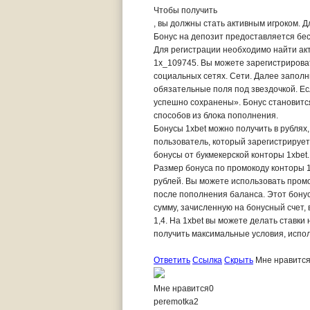
Чтобы получить
, вы должны стать активным игроком. Д
Бонус на депозит предоставляется бес
Для регистрации необходимо найти акт
1x_109745. Вы можете зарегистрироват
социальных сетях. Сети. Далее запол
обязательные поля под звездочкой. Е
успешно сохранены». Бонус становится
способов из блока пополнения.
Бонусы 1xbet можно получить в рублях,
пользователь, который зарегистрируе
бонусы от букмекерской конторы 1xbet.
Размер бонуса по промокоду конторы 1
рублей. Вы можете использовать промо
после пополнения баланса. Этот бону
сумму, зачисленную на бонусный счет, 
1,4. На 1xbet вы можете делать ставки
получить максимальные условия, испо
Ответить
Ссылка
Скрыть
Мне нравитс
Мне нравится
0
peremotka2