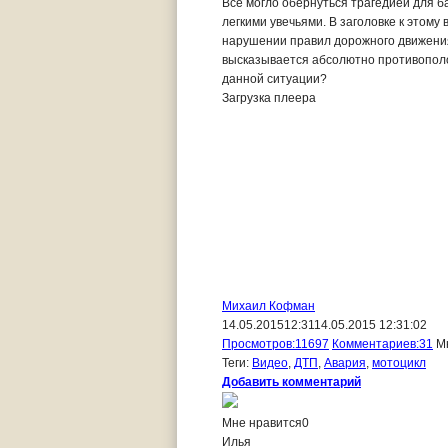
Все могло обернуться трагедией для ба
легкими увечьями. В заголовке к этому
нарушении правил дорожного движения
высказывается абсолютно противополож
данной ситуации?
Загрузка плеера
Михаил Кофман
14.05.2015
12:31
14.05.2015 12:31:02
Просмотров:
11697
Комментариев:
31
М
Теги:
Видео
,
ДТП
,
Авария
,
мотоцикл
Добавить комментарий
Мне нравится
0
Илья