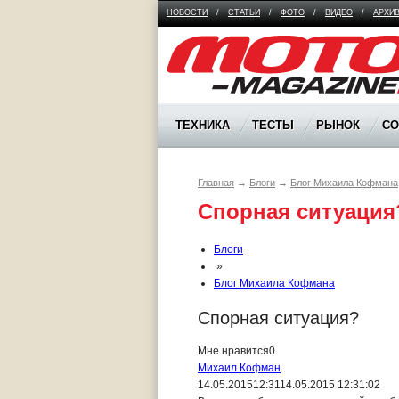
НОВОСТИ
/
СТАТЬИ
/
ФОТО
/
ВИДЕО
/
АРХИ
Moto Magazine
ТЕХНИКА
ТЕСТЫ
РЫНОК
С
Главная
→
Блоги
→
Блог Михаила Кофмана
Спорная ситуация
Блоги
»
Блог Михаила Кофмана
Спорная ситуация?
Мне нравится
0
Михаил Кофман
14.05.2015
12:31
14.05.2015 12:31:02