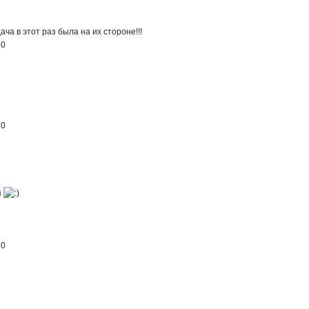
ача в этот раз была на их стороне!!!
я
0
я
0
я
я
0