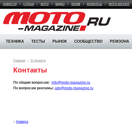
НОВОСТИ
/
СТАТЬИ
/
ФОТО
/
ВИДЕО
/
АРХИВ
/
КОНКУРСЫ
/
МОТО КАТАЛОГ
Moto Magazine
ТЕХНИКА
ТЕСТЫ
РЫНОК
СООБЩЕСТВО
РЕМЗОНА
Главная
→
О проекте
Контакты
По общим вопросам:
info@moto-magazine.ru
По вопросам рекламы:
adv@moto-magazine.ru
↑
Наверх