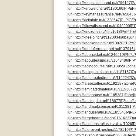
[url=http://keepsmthinhand.ru/t/796127]Р
[url=http://kerbweight.ru/t/1180166]РјРµР»
[url=http://keymanassurance.ru/t/765843
[url=http://kickplate.ru/t/1328547]Р–РјСѓРґ[
[url=http://kilowattsecond.ru/t/1049900]Р’
[url=http://kinozones.ru/film/1018]Р±Р°Р±Р
[url=http://kneejoint.ru/t/1128034]alba[/url]
[url=http://knockonatom.ru/t/1002031]РЎР
[url=http://kondoferromagnet.ru/t/1379164
[url=http://laborracket.ru/t/1246519]РђРєР°
[url=http://labourleasing.ru/t/1548486]Р·Р°
[url=http://lacingcourse.ru/t/1189550]Zone[
[url=http://lactogenicfactor.ru/t/1187167]Zo
[url=http://ladletreatediron.ru/t/1192247]Zo
[url=http://laissezaller.ru/t/1192187]Zone[/u
[url=http://laminatedmaterial.ru/t/1193872
[url=http://lamphouse.ru/t/1185387]Zone[/u
[url=http://lancingdie.ru/t/1186775]Zone[/ur
[url=http://landmarksensor.ru/t/1311381]Ma
[url=http://landuseratio.ru/t/1185546]РјРµ
[url=http://largeheart.ru/shop/1161623]Dani
[url=http://laserlens.ru/lase_zakaz/1026]DI
[url=http://laterevent.ru/shop/1178510]Р°РІ
[url=http://layabout.ru/shop/453338]Elec[/u