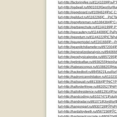
[url=http://factoringfee.ru/t/1141039]РљР°
[url=http://gadwall.ru/t/901033]Geor[/url]
[u
[url=http://gageboard.ru/t/1094624]РѕС‚С‡
[url=http://gallduct.ru/t/1162266]С…РѕСЂР
[url=http://gangforeman.ru/t/1084384]Р’С‹Р
[url=http://garbagechute.ru/t/1144199]Р·
[url=http://gascautery.ru/t/1144086]С‚РµРє
[url=http://gasreturn.ru/t/1144222]РїСЂРµР
[url=http://gaugemodel.ru/t/1161666]Р—Рё
[url=http://gearpitchdiameter.ru/t/972004]
[url=http://generalizedanalysis.ru/t/94066
[url=http://geophysicalprobe.ru/t/857295
[url=http://getintoaflap.ru/t/938255]Hein[/ur
[url=http://habeascorpus.ru/t/1088203]Have
[url=http://hackedbolt.ru/t/845621]Loui[/url
[url=http://hadronicannihilation.ru/t/11023
[url=http://hailsquall.ru/t/813064]Р“РёС†Рµ
[url=http://halforderfringe.ru/t/820527]РёР
[url=http://hallofresidence.ru/t/812914]Рљ
[url=http://handcoding.ru/t/1027471]Futu[/u
[url=http://handradar.ru/t/810718]Jord[/url]
[url=http://hangonpart.ru/t/930728]РЎРѕРґ
[url=http://hardalloyteeth.ru/t/567236]РЎС
[url=http://hardenedconcrete.ru/t/809704]