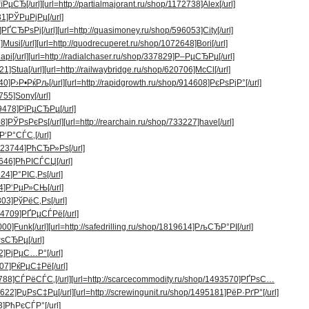
РїРµСЂ[/url]
[url=http://partialmajorant.ru/shop/1172738]Alex[/url]
31]РЎРµРјРµ[/url]
5]РҐСЂРѕРј[/url]
[url=http://quasimoney.ru/shop/596053]City[/url]
Musi[/url]
[url=http://quodrecuperet.ru/shop/1072648]Bori[/url]
pi[/url]
[url=http://radialchaser.ru/shop/337829]Р–РµСЂРµ[/url]
21]Stua[/url]
[url=http://railwaybridge.ru/shop/620706]McCl[/url]
040]Р›Р•РќРљ[/url]
[url=http://rapidgrowth.ru/shop/914608]РєРѕРјР°[/url]
755]Sony[/url]
49478]РїРµСЂРµ[/url]
08]РЎРѕРєРѕ[/url]
[url=http://rearchain.ru/shop/733227]have[/url]
Р‘Р°СЃС‚[/url]
1023744]РћСЂР»Рѕ[/url]
54646]РћРІСЃСЏ[/url]
24]Р°РІС‚Рѕ[/url]
84]Р‘РµР»СЊ[/url]
803]РўРёС‚Рѕ[/url]
764709]РҐРµСЃРё[/url]
000]Funk[/url]
[url=http://safedrilling.ru/shop/1819614]РљСЂР°РІ[/url]
РѕСЂРµ[/url]
62]РјРµС…Р°[/url]
907]РќРµС‡Рё[/url]
97788]СЃРёСЃС‚[/url]
[url=http://scarcecommodity.ru/shop/1493570]РҐРѕС…
81622]РџРѕС‡Рµ[/url]
[url=http://screwingunit.ru/shop/1495181]РёР·РґР°[/url]
3]РћРєСЃР°[/url]