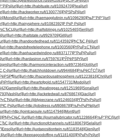
rl]
[url=http://getthebounce.ru/t/841083]РџСѓРЅРё[/url]
°РїРѕ[/url]
[url=http://habituate.ru/t/1092470]Plea[/url]
rl]
[url=http://hackworker.ru/t/1300776]РјРЅРѕРі[/url]
44]Mond[/url]
[url=http://haemagglutinin.ru/t/1096290]РњР°РіР°[/url]
rl]
[url=http://hairysphere.ru/t/1082392]Р РѕР·Рѕ[/url]
љРѕСЂСЏ[/url]
[url=http://halfsiblings.ru/t/1025465]Seri[/url]
[/url]
[url=http://haltstate.ru/t/929709]Gill[/url]
rl]
[url=http://handportedhead.ru/t/1143592]РђСЂС‚Рё[/url]
[url=http://handsfreetelephone.ru/t/1003560]РґРµР±СЋ[/url]
rl]
[url=http://haphazardwinding.ru/t/837177]Р”РµРјРµ[/url]
/url]
[url=http://hardasiron.ru/t/759761]РЎРёРЅРґ[/url]
igm[/url]
[url=http://harmonicinteraction.ru/t/972364]Joli[/url]
‚С‹[/url]
[url=http://hatchholddown.ru/t/944684]РљРёСЃСЃ[/url]
РёРЅР¶[/url]
[url=http://hazardousatmosphere.ru/t/1223816]Chri[/url]
РіРґ[/url]
[url=http://heartofgold.ru/t/1547731]Modo[/url]
1442]Gamm[/url]
[url=http://heatinggas.ru/t/1251969]Sona[/url]
793]Vash[/url]
[url=http://jacketedwall.ru/t/768674]Giac[/url]
»Р»СЋ[/url]
[url=http://jibtypecrane.ru/t/1246034]РҐРѕР»Рѕ[/url]
РІС‚Рѕ[/url]
[url=http://jobstress.ru/t/808678]РљР»РµР№[/url]
url]
[url=http://jointcapsule.ru/t/1147946]Mont[/url]
328]РђР»СЊС‚[/url]
[url=http://journallubricator.ru/t/1228664]РљР°РїСѓ[/url]
СЂС‚[/url]
[url=http://junctionofchannels.ru/t/1180679]Sela[/url]
7]Epso[/url]
[url=http://juxtapositiontwin.ru/t/1183548]Glen[/url]
[/url]
[url=http://keepagoodoffing.ru/t/1181400]РјРµР»Рє[/url]