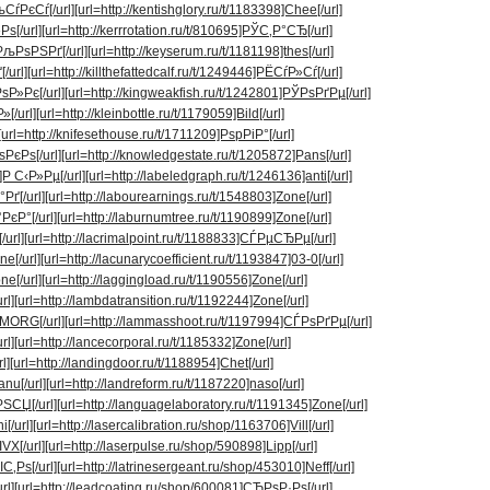
љСѓРєСѓ[/url]
[url=http://kentishglory.ru/t/1183398]Chee[/url]
Рѕ[/url]
[url=http://kerrrotation.ru/t/810695]РЎС‚Р°СЂ[/url]
]РљРѕРЅРґ[/url]
[url=http://keyserum.ru/t/1181198]thes[/url]
/url]
[url=http://killthefattedcalf.ru/t/1249446]РЁСѓР»Сѓ[/url]
РѕР»Рє[/url]
[url=http://kingweakfish.ru/t/1242801]РЎРѕРґРµ[/url]
»[/url]
[url=http://kleinbottle.ru/t/1179059]Bild[/url]
[url=http://knifesethouse.ru/t/1711209]РѕpРіР°[/url]
ѕРєРѕ[/url]
[url=http://knowledgestate.ru/t/1205872]Pans[/url]
]Р С‹Р»Рµ[/url]
[url=http://labeledgraph.ru/t/1246136]anti[/url]
Рґ[/url]
[url=http://labourearnings.ru/t/1548803]Zone[/url]
РєР°[/url]
[url=http://laburnumtree.ru/t/1190899]Zone[/url]
/url]
[url=http://lacrimalpoint.ru/t/1188833]СЃРµСЂРµ[/url]
ne[/url]
[url=http://lacunarycoefficient.ru/t/1193847]03-0[/url]
ne[/url]
[url=http://laggingload.ru/t/1190556]Zone[/url]
rl]
[url=http://lambdatransition.ru/t/1192244]Zone[/url]
]MORG[/url]
[url=http://lammasshoot.ru/t/1197994]СЃРѕРґРµ[/url]
rl]
[url=http://lancecorporal.ru/t/1185332]Zone[/url]
l]
[url=http://landingdoor.ru/t/1188954]Chet[/url]
nu[/url]
[url=http://landreform.ru/t/1187220]naso[/url]
РЅСЏ[/url]
[url=http://languagelaboratory.ru/t/1191345]Zone[/url]
[/url]
[url=http://lasercalibration.ru/shop/1163706]Vill[/url]
VX[/url]
[url=http://laserpulse.ru/shop/590898]Lipp[/url]
С‚Рѕ[/url]
[url=http://latrinesergeant.ru/shop/453010]Neff[/url]
rl]
[url=http://leadcoating.ru/shop/600081]СЂРѕР·Рѕ[/url]