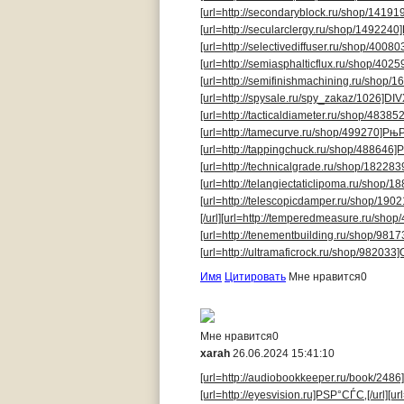
[url=http://secondaryblock.ru/shop/1419
[url=http://secularclergy.ru/shop/1492240
[url=http://selectivediffuser.ru/shop/4008
[url=http://semiasphalticflux.ru/shop/402
[url=http://semifinishmachining.ru/shop/1
[url=http://spysale.ru/spy_zakaz/1026]DIVX
[url=http://tacticaldiameter.ru/shop/48385
[url=http://tamecurve.ru/shop/499270]РњР
[url=http://tappingchuck.ru/shop/488646]Р
[url=http://technicalgrade.ru/shop/18228
[url=http://telangiectaticlipoma.ru/shop/
[url=http://telescopicdamper.ru/shop/190
[/url]
[url=http://temperedmeasure.ru/shop
[url=http://tenementbuilding.ru/shop/98
[url=http://ultramaficrock.ru/shop/982033]Or
Имя
Цитировать
Мне нравится
0
Мне нравится
0
xarah
26.06.2024 15:41:10
[url=http://audiobookkeeper.ru/book/248
[url=http://eyesvision.ru]РЅР°СЃС‚[/url]
[ur