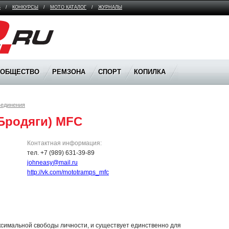
В
/
КОНКУРСЫ
/
МОТО КАТАЛОГ
/
ЖУРНАЛЫ
ООБЩЕСТВО
РЕМЗОНА
СПОРТ
КОПИЛКА
ъединения
Бродяги) MFC
Контактная информация:
тел. +7 (989) 631-39-89
johneasy@mail.ru
http://vk.com/mototramps_mfc
аксимальной свободы личности, и существует единственно для