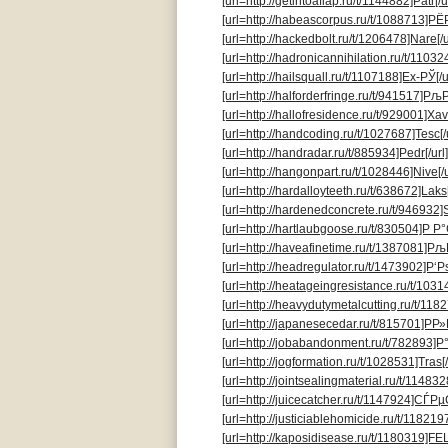
[url=http://getintoaflap.ru/t/1144882]Patr[/u
[url=http://habeascorpus.ru/t/1088713]РЁР
[url=http://hackedbolt.ru/t/1206478]Nare[/u
[url=http://hadronicannihilation.ru/t/11032
[url=http://hailsquall.ru/t/1107188]Ex-РЎ[/u
[url=http://halforderfringe.ru/t/941517]Р
[url=http://hallofresidence.ru/t/929001]Xavi
[url=http://handcoding.ru/t/1027687]Tesc[/u
[url=http://handradar.ru/t/885934]Pedr[/url]
[url=http://hangonpart.ru/t/1028446]Nive[/u
[url=http://hardalloyteeth.ru/t/638672]Laks[
[url=http://hardenedconcrete.ru/t/946932]S
[url=http://hartlaubgoose.ru/t/830504]Р Р°С
[url=http://haveafinetime.ru/t/1387081]Рљ
[url=http://headregulator.ru/t/1473902]Р‘Рѕ
[url=http://heatageingresistance.ru/t/103
[url=http://heavydutymetalcutting.ru/t/1182
[url=http://japanesecedar.ru/t/815701]РР
[url=http://jobabandonment.ru/t/782893]Р°
[url=http://jogformation.ru/t/1028531]Tras[/
[url=http://jointsealingmaterial.ru/t/1148
[url=http://juicecatcher.ru/t/1147924]СЃРµ
[url=http://justiciablehomicide.ru/t/118219
[url=http://kaposidisease.ru/t/1180319]FELI