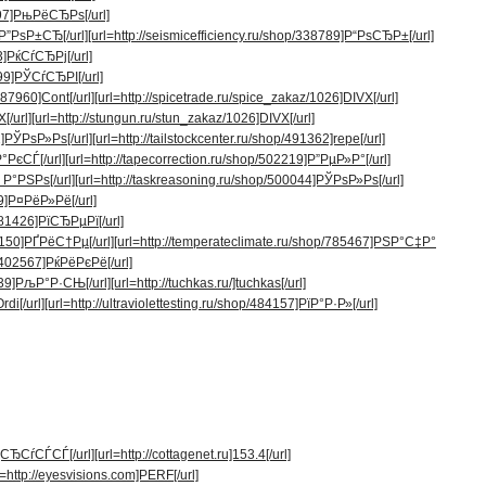
197]РњРёСЂРѕ[/url]
]Р”РѕР±СЂ[/url]
[url=http://seismicefficiency.ru/shop/338789]Р“РѕСЂР±[/url]
03]РќСѓСЂРј[/url]
599]РЎСѓСЂРІ[/url]
687960]Cont[/url]
[url=http://spicetrade.ru/spice_zakaz/1026]DIVX[/url]
[/url]
[url=http://stungun.ru/stun_zakaz/1026]DIVX[/url]
2]РЎРѕР»Рѕ[/url]
[url=http://tailstockcenter.ru/shop/491362]repe[/url]
°РєСЃ[/url]
[url=http://tapecorrection.ru/shop/502219]Р”РµР»Р°[/url]
 Р°РЅРѕ[/url]
[url=http://taskreasoning.ru/shop/500044]РЎРѕР»Рѕ[/url]
39]Р¤РёР»Рё[/url]
1881426]РїСЂРµРї[/url]
2150]РҐРёС†Рµ[/url]
[url=http://temperateclimate.ru/shop/785467]РЅР°С‡Р°
/402567]РќРёРєРё[/url]
1739]РљР°Р·СЊ[/url]
[url=http://tuchkas.ru/]tuchkas[/url]
di[/url]
[url=http://ultraviolettesting.ru/shop/484157]РїР°Р·Р»[/url]
6]СЂСѓСЃСЃ[/url]
[url=http://cottagenet.ru]153.4[/url]
l=http://eyesvisions.com]PERF[/url]