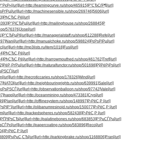
°РєР»[/url]
[url=http://learningcurve.ru/shop/465915]Р”СЂСѓР¶[/url]
ѕРґРµ[/url]
[url=http://machinesensible.ru/shop/269746]5606[/url]
73]РђСЂС‚Рё[/url]
68393]Р°РїСЂРµ[/url]
[url=http://mailinghouse.ru/shop/268845]Р
hop/576376]Jose[/url]
1]Р”СЂРµРІ[/url]
[url=http://managerialstaff.ru/shop/612288]Refe[/url]
97]Nani[/url]
[url=http://manualchoke.ru/shop/598824]РєРѕРїРµ[/url]
[/url]
[url=http://mp3lists.ru/item/1018]Fusi[/url]
24]РђСЂС‚Рё[/url]
24]РђСЂС‚Рё[/url]
[url=http://narrowmouthed.ru/shop/461762]Tref[/url]
2]РёР·РґРµ[/url]
[url=http://naturalfunctor.ru/shop/501698]РўРёРјРѕ[/url]
ѕРЅСЃ[/url]
[/url]
[url=http://necroticcaries.ru/shop/178326]Wind[/url]
87]NATO[/url]
[url=http://neighbouringrights.ru/shop/639991]Sale[/url]
РєРѕРЅСЃ[/url]
[url=http://observationballoon.ru/shop/97742]Vale[/url]
7]happ[/url]
[url=http://oceanmining.ru/shop/473381]Crys[/url]
9]Plan[/url]
[url=http://offlinesystem.ru/shop/148997]Р›РёС‚Р [/url]
РѕРІР°[/url]
[url=http://olibanumresinoid.ru/shop/150077]Р›РёС‚Р [/url]
[/url]
[url=http://packedspheres.ru/shop/582438]Р›РёС‚Р [/url]
]РҐРІРѕСЂ[/url]
[url=http://palatinebones.ru/shop/683853]Р’РµСЃРµ[/url]
ѕСЃРє[/url]
[url=http://papercoating.ru/shop/583896]Reco[/url]
4]Р›РёС‚Р [/url]
68809]РџРµС‚СЂ[/url]
[url=http://parkingbrake.ru/shop/1168806]Fran[/url]