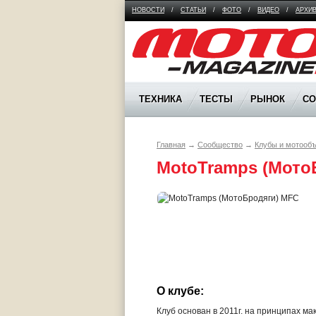
НОВОСТИ
/
СТАТЬИ
/
ФОТО
/
ВИДЕО
/
АРХИ
Moto Magazine
ТЕХНИКА
ТЕСТЫ
РЫНОК
С
Главная
→
Сообщество
→
Клубы и мотооб
MotoTramps (Мото
О клубе:
Клуб основан в 2011г. на принципах м