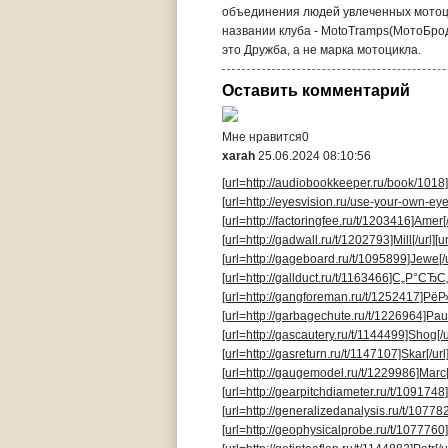
объединения людей увлеченных мотоци
названии клуба - MotoTramps(МотоБрод
это Дружба, а не марка мотоцикла.
Оставить комментарий
Мне нравится
0
xarah
25.06.2024 08:10:56
[url=http://audiobookkeeper.ru/book/1018
[url=http://eyesvision.ru/use-your-own-ey
[url=http://factoringfee.ru/t/1203416]Amer[/
[url=http://gadwall.ru/t/1202793]Mill[/url]
[u
[url=http://gageboard.ru/t/1095899]Jewe[/u
[url=http://gallduct.ru/t/1163466]С„Р°СЂС„[
[url=http://gangforeman.ru/t/1252417]РёР
[url=http://garbagechute.ru/t/1226964]Paul[
[url=http://gascautery.ru/t/1144499]Shog[/u
[url=http://gasreturn.ru/t/1147107]Skar[/url
[url=http://gaugemodel.ru/t/1229986]Marc[/
[url=http://gearpitchdiameter.ru/t/1091748]
[url=http://generalizedanalysis.ru/t/107782
[url=http://geophysicalprobe.ru/t/1077760]