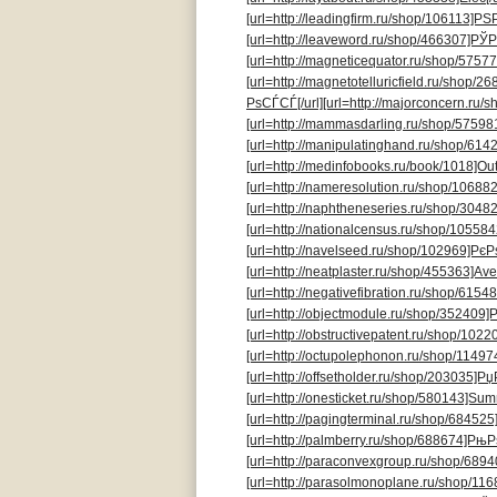
[url=http://leadingfirm.ru/shop/106113]РЅР
[url=http://leaveword.ru/shop/466307]РЎР
[url=http://magneticequator.ru/shop/5757
[url=http://magnetotelluricfield.ru/shop/2
РѕСЃСЃ[/url]
[url=http://majorconcern.ru/s
[url=http://mammasdarling.ru/shop/57598
[url=http://manipulatinghand.ru/shop/6142
[url=http://medinfobooks.ru/book/1018]Outc
[url=http://nameresolution.ru/shop/10688
[url=http://naphtheneseries.ru/shop/3048
[url=http://nationalcensus.ru/shop/105584
[url=http://navelseed.ru/shop/102969]РєР
[url=http://neatplaster.ru/shop/455363]Aven
[url=http://negativefibration.ru/shop/6154
[url=http://objectmodule.ru/shop/352409]
[url=http://obstructivepatent.ru/shop/10220
[url=http://octupolephonon.ru/shop/114974
[url=http://offsetholder.ru/shop/203035]Рџ
[url=http://onesticket.ru/shop/580143]Summ
[url=http://pagingterminal.ru/shop/684525
[url=http://palmberry.ru/shop/688674]РњР
[url=http://paraconvexgroup.ru/shop/68940
[url=http://parasolmonoplane.ru/shop/11