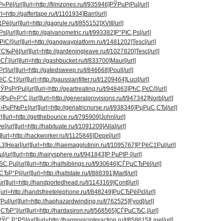
Р»Рё[/url]
[url=http://filmzones.ru/t/935946]РЎРµРјРµ[/url]
rl=http://gaffertape.ru/t/1101934]Barr[/url]
Рё[/url]
[url=http://gagrule.ru/t/855152]XVII[/url]
ѕ[/url]
[url=http://galvanometric.ru/t/993382]Р°РІС‚Рѕ[/url]
їСѓ[/url]
[url=http://gangwayplatform.ru/t/1481202]Tesc[/url]
Р°С‰Рё[/url]
[url=http://gardeningleave.ru/t/1027820]Tesc[/url]
СЃ[/url]
[url=http://gashbucket.ru/t/833700]Maur[/url]
ґ[/url]
[url=http://gatedsweep.ru/t/846668]Poul[/url]
С‚С†[/url]
[url=http://gaussianfilter.ru/t/1209464]Luci[/url]
РЎРѕРґРµ[/url]
[url=http://geartreating.ru/t/948463]РћС‚РєСѓ[/url]
6]РџР»Р°С‚[/url]
[url=http://generalprovisions.ru/t/947342]Norb[/url]
]Р›РµР№Р±[/url]
[url=http://geriatricnurse.ru/t/938346]РџРµС‚СЂ[/url]
l]
[url=http://getthebounce.ru/t/795909]John[/url]
[/url]
[url=http://habituate.ru/t/1091209]Alla[/url]
]
[url=http://hackworker.ru/t/1125846]Depe[/url]
13]Hear[/url]
[url=http://haemagglutinin.ru/t/1095767]Р‘РёС‡Рµ[/url]
[/url]
[url=http://hairysphere.ru/t/941843]Р РµРІР·[/url]
ЅС‚Рµ[/url]
[url=http://halfsiblings.ru/t/930646]СЃРµСЂРё[/url]
СЂР°Рј[/url]
[url=http://haltstate.ru/t/888391]Mart[/url]
rl]
[url=http://handportedhead.ru/t/1143169]Cont[/url]
[url=http://handsfreetelephone.ru/t/848249]РџСЂРёРє[/url]
Рµ[/url]
[url=http://haphazardwinding.ru/t/762525]Fyod[/url]
‚СЂР°[/url]
[url=http://hardasiron.ru/t/568565]СЃРµСЂС‚[/url]
РЎС‚Р°РЅ[/url]
[url=http://harmonicinteraction.ru/t/858615]Line[/url]