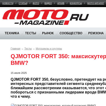
НОВОСТИ
/
СТАТЬИ
/
ФОТО
/
ВИДЕО
/
АРХИВ
/
КОНКУРСЫ
/
МОТО КАТАЛОГ
Moto Magazine
ТЕХНИКА
ТЕСТЫ
РЫНОК
СООБЩЕСТВО
РЕМЗОНА
Главная
→
Тесты
→
Мотоциклы и скутеры
QJMOTOR FORT 350: максискутер,
BMW?
15 июля 2025
QJMOTOR FORT 350, безусловно, претендует на ро
интересных представителей сегмента среднекуба
ближайшем рассмотрении оказывается, что этот 
побороться с признанными лидерами вроде BMW 
что к чему.