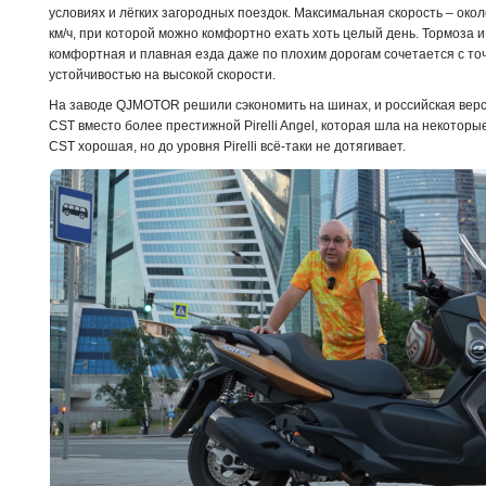
условиях и лёгких загородных поездок. Максимальная скорость – окол
км/ч, при которой можно комфортно ехать хоть целый день. Тормоза 
комфортная и плавная езда даже по плохим дорогам сочетается с то
устойчивостью на высокой скорости.
На заводе QJMOTOR решили сэкономить на шинах, и российская вер
CST вместо более престижной Pirelli Angel, которая шла на некото
CST хорошая, но до уровня Pirelli всё-таки не дотягивает.