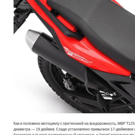
Как и положено мотоциклу с претензией на вседорожность, MBP T125
диаметра — 19 дюймов. Сзади установлено привычное 17-дюймовое 