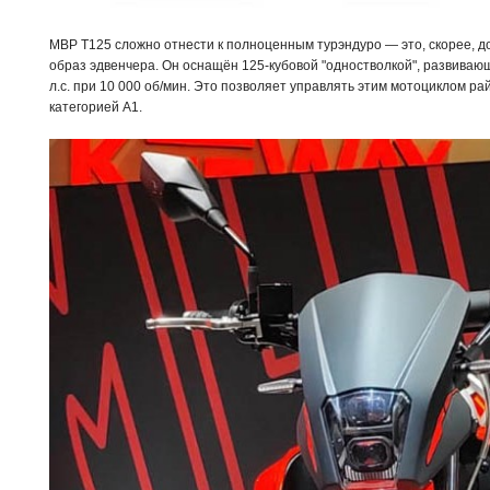
MBP T125 сложно отнести к полноценным турэндуро — это, скорее, 
образ эдвенчера. Он оснащён 125-кубовой "одностволкой", развива
л.с. при 10 000 об/мин. Это позволяет управлять этим мотоциклом 
категорией А1.