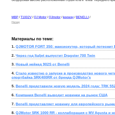
бездорожья высоко расположенный глушитель и "клюв" переднего кр
MBP
/
T1002V
/
QJ Motor
/
QJmotor
/
keeway
/
BENELLI
/
Назад
Материалы по теме:
1. 
QJMOTOR FORT 350: максискутер, который потеснит
2. 
Через год Italjet выпустит Dragster 700 Twin
3. 
Новый нейкед 902S от Benelli
4. 
Стало известно о запуске в производство нового че
спортбайка SRK400RR от бренда QJMotor’s
5. 
Benelli представили новую модель 2024 года: TRK 55
6. 
Компания Benelli выводит новинки на рынок США
7. 
Benelli представляет новинку для европейского рынка
8. 
QJMotor SRK 1000 RR - коллаборация с MV Agusta и 