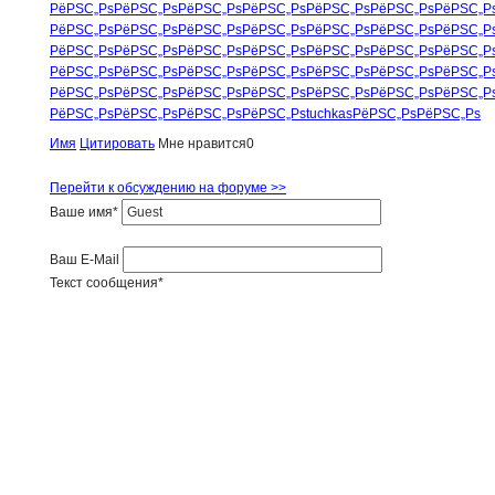
РёРЅС„Рѕ
РёРЅС„Рѕ
РёРЅС„Рѕ
РёРЅС„Рѕ
РёРЅС„Рѕ
РёРЅС„Рѕ
РёРЅС„Р
РёРЅС„Рѕ
РёРЅС„Рѕ
РёРЅС„Рѕ
РёРЅС„Рѕ
РёРЅС„Рѕ
РёРЅС„Рѕ
РёРЅС„Р
РёРЅС„Рѕ
РёРЅС„Рѕ
РёРЅС„Рѕ
РёРЅС„Рѕ
РёРЅС„Рѕ
РёРЅС„Рѕ
РёРЅС„Р
РёРЅС„Рѕ
РёРЅС„Рѕ
РёРЅС„Рѕ
РёРЅС„Рѕ
РёРЅС„Рѕ
РёРЅС„Рѕ
РёРЅС„Р
РёРЅС„Рѕ
РёРЅС„Рѕ
РёРЅС„Рѕ
РёРЅС„Рѕ
РёРЅС„Рѕ
РёРЅС„Рѕ
РёРЅС„Р
РёРЅС„Рѕ
РёРЅС„Рѕ
РёРЅС„Рѕ
РёРЅС„Рѕ
tuchkas
РёРЅС„Рѕ
РёРЅС„Рѕ
Имя
Цитировать
Мне нравится
0
Перейти к обсуждению на форуме >>
Ваше имя
*
Ваш E-Mail
Текст сообщения
*