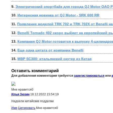
9. 
Электрический спортбайк для города QJ Motor OAO P
10. 
Интересная новинка от QJ Motor - SRK 600 RR
11. 
Появление моделей TRK 702 и TRK 702X от Benelli н
12. 
Benelli Tornado 402 скоро выйдет на европейский р
13. 
Компания QJ Motor готовится к выпуску 4-цилиндро
14. 
Еще одна цитата от компании Benelli
15. 
MBP SC300: итальянский скутер из Китая
Оставить комментарий
Для добавления комментария требуется
зарегистрироваться
или
Мне нравится
0
Илья Зюзин
18.12.2022 15:54:19
Надоели китайские подделки
Имя
Цитировать
Мне нравится
0