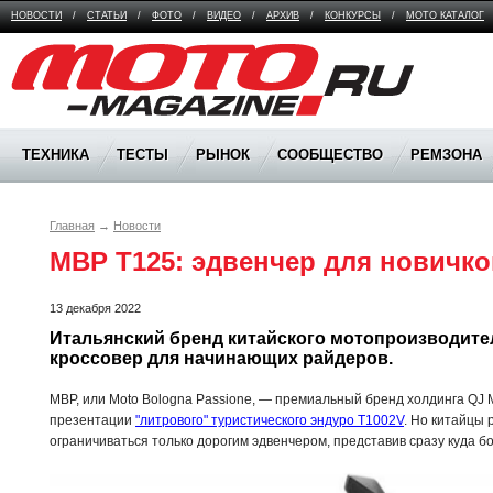
НОВОСТИ
/
СТАТЬИ
/
ФОТО
/
ВИДЕО
/
АРХИВ
/
КОНКУРСЫ
/
МОТО КАТАЛОГ
Moto Magazine
ТЕХНИКА
ТЕСТЫ
РЫНОК
СООБЩЕСТВО
РЕМЗОНА
Главная
→
Новости
MBP T125: эдвенчер для новичко
13 декабря 2022
Итальянский бренд китайского мотопроизводител
кроссовер для начинающих райдеров.
MBP, или Moto Bologna Passione, — премиальный бренд холдинга QJ M
презентации
"литрового" туристического эндуро T1002V
. Но китайцы 
ограничиваться только дорогим эдвенчером, представив сразу куда 