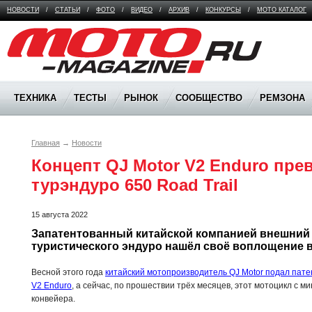
НОВОСТИ
/
СТАТЬИ
/
ФОТО
/
ВИДЕО
/
АРХИВ
/
КОНКУРСЫ
/
МОТО КАТАЛОГ
Moto Magazine
ТЕХНИКА
ТЕСТЫ
РЫНОК
СООБЩЕСТВО
РЕМЗОНА
Главная
→
Новости
Концепт QJ Motor V2 Enduro прев
турэндуро 650 Road Trail
15 августа 2022
Запатентованный китайской компанией внешний 
туристического эндуро нашёл своё воплощение 
Весной этого года
китайский мотопроизводитель QJ Motor подал пате
V2 Enduro
, а сейчас, по прошествии трёх месяцев, этот мотоцикл с
конвейера.