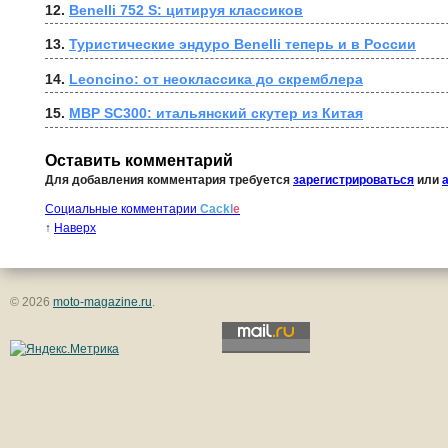
12. 
Benelli 752 S: цитируя классиков
13. 
Туристические эндуро Benelli теперь и в России
14. 
Leoncino: от неоклассика до скремблера
15. 
MBP SC300: итальянский скутер из Китая
Оставить комментарий
Для добавления комментария требуется
зарегистрироваться
или
Социальные комментарии
Cackl
e
↑
Наверх
© 2026
moto-magazine.ru
.