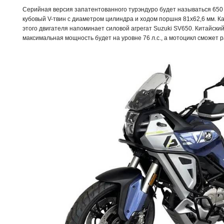
Серийная версия запатентованного турэндуро будет называться 650 R
кубовый V-твин с диаметром цилиндра и ходом поршня 81x62,6 мм. Ка
этого двигателя напоминает силовой агрегат Suzuki SV650. Китайски
максимальная мощность будет на уровне 76 л.с., а мотоцикл сможет ра