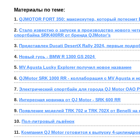
Материалы по теме:
1. 
QJMOTOR FORT 350: максискутер, который потеснит
2. 
Стало известно о запуске в производство нового че
спортбайка SRK400RR от бренда QJMotor’s
3. 
Представлен Ducati DesertX Rally 2024, первые подро
4. 
Новый гусь - BMW R 1300 GS 2024 
5. 
MV Agusta Lucky Explorer получил новое название
6. 
QJMotor SRK 1000 RR - коллаборация с MV Agusta и 
7. 
Электрический спортбайк для города QJ Motor OAO P
8. 
Интересная новинка от QJ Motor - SRK 600 RR
9. 
Появление моделей TRK 702 и TRK 702X от Benelli на
10. 
Пол-литровый львёнок
11. 
Компания QJ Motor готовится к выпуску 4-цилиндро