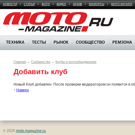
НОВОСТИ
/
СТАТЬИ
/
ФОТО
/
ВИДЕО
/
АРХИВ
/
КОНКУРСЫ
/
МОТО КАТАЛОГ
Moto Magazine
ТЕХНИКА
ТЕСТЫ
РЫНОК
СООБЩЕСТВО
РЕМЗОНА
Главная
→
Сообщество
→
Клубы и мотообъединения
Добавить клуб
Новый Клуб добавлен. После проверки модератором он появится в о
↑
Наверх
© 2026
moto-magazine.ru
.