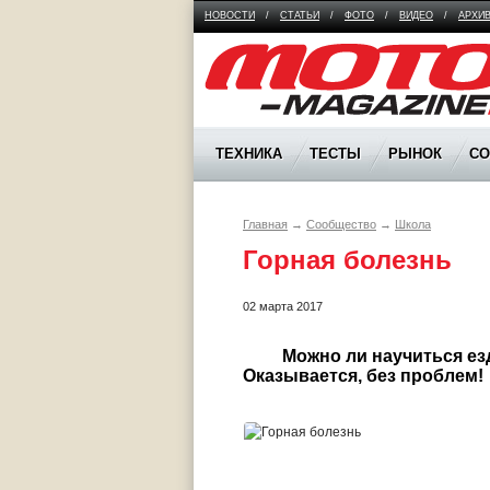
НОВОСТИ
/
СТАТЬИ
/
ФОТО
/
ВИДЕО
/
АРХИ
Moto Magazine
ТЕХНИКА
ТЕСТЫ
РЫНОК
С
Главная
→
Сообщество
→
Школа
Горная болезнь 
02 марта 2017
	 Можно ли научиться ездить на горном снегоходе… в Подмосковье? 