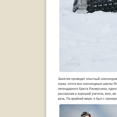
Занятия проводит опытный снегоходчи
горах, почти все снегоходные школы Р
легендарного Брета Расмуссена, одног
рассказчик и хороший учитель, кого, во
речь. По крайней мере, я был с тренер