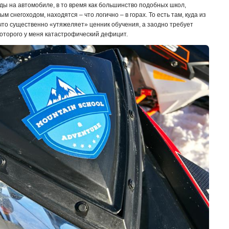
зды на автомобиле, в то время как большинство подобных школ,
 снегоходом, находятся – что логично – в горах. То есть там, куда из
что существенно «утяжеляет» ценник обучения, а заодно требует
которого у меня катастрофический дефицит.