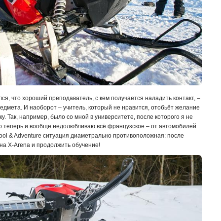
лся, что хороший преподаватель, с кем получается наладить контакт, –
редмета. И наоборот – учитель, который не нравится, отобьёт желание
. Так, например, было со мной в университете, после которого я не
но теперь и вообще недолюбливаю всё французское – от автомобилей
chool & Adventure ситуация диаметрально противоположная: после
 на X-Arena и продолжить обучение!