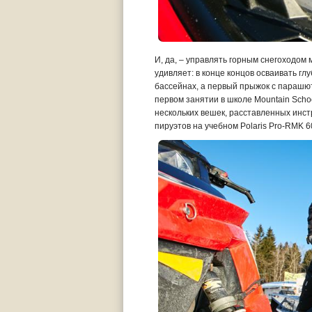
И, да, – управлять горным снегоходом
удивляет: в конце концов осваивать г
бассейнах, а первый прыжок с парашют
первом занятии в школе Mountain Scho
нескольких вешек, расставленных инстр
пируэтов на учебном Polaris Pro-RMK 6