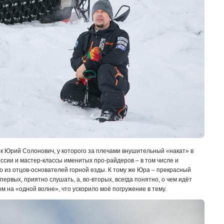
к Юрий Солонович, у которого за плечами внушительный «накат» в
оссии и мастер-классы именитых про-райдеров – в том числе и
о из отцов-основателей горной езды. К тому же Юра – прекрасный
-первых, приятно слушать, а, во-вторых, всегда понятно, о чем идёт
ом на «одной волне», что ускорило моё погружение в тему.