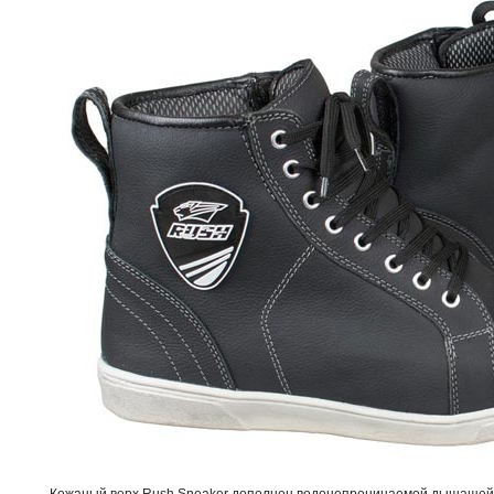
Кожаный верх Rush Sneaker дополнен водонепроницаемой дышащей п