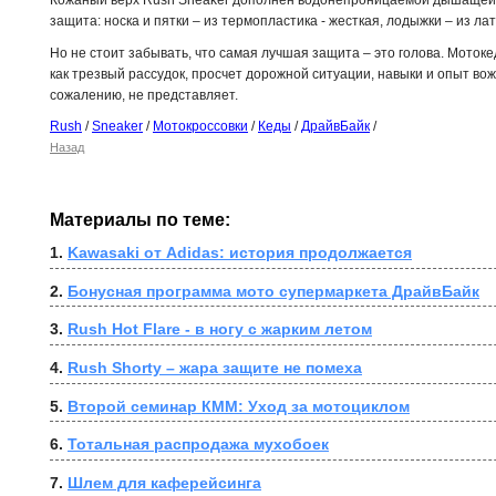
защита: носка и пятки – из термопластика - жесткая, лодыжки – из ла
Но не стоит забывать, что самая лучшая защита – это голова. Моток
как трезвый рассудок, просчет дорожной ситуации, навыки и опыт вож
сожалению, не представляет.
Rush
/
Sneaker
/
Мотокроссовки
/
Кеды
/
ДрайвБайк
/
Назад
Материалы по теме:
1. 
Kawasaki от Adidas: история продолжается
2. 
Бонусная программа мото супермаркета ДрайвБайк
3. 
Rush Hot Flare - в ногу с жарким летом
4. 
Rush Shorty – жара защите не помеха
5. 
Второй семинар КММ: Уход за мотоциклом
6. 
Тотальная распродажа мухобоек
7. 
Шлем для каферейсинга