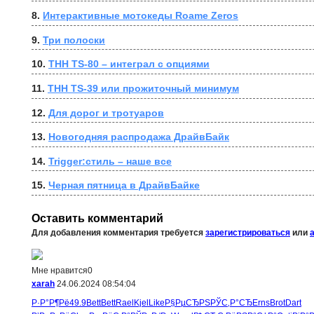
8. 
Интерактивные мотокеды Roame Zeros
9. 
Три полоски
10. 
THH TS-80 – интеграл с опциями
11. 
THH TS-39 или прожиточный минимум
12. 
Для дорог и тротуаров
13. 
Новогодняя распродажа ДрайвБайк
14. 
Trigger:стиль – наше все
15. 
Черная пятница в ДрайвБайке
Оставить комментарий
Для добавления комментария требуется
зарегистрироваться
или
Мне нравится
0
xarah
24.06.2024 08:54:04
Р·Р°Р¶Рё
49.9
Bett
Bett
Rael
Kjel
Like
Р§РµСЂРЅ
РЎС‚Р°СЂ
Erns
Brot
Dart