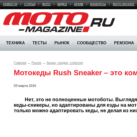
НОВОСТИ
/
СТАТЬИ
/
ФОТО
/
ВИДЕО
/
АРХИВ
/
КОНКУРСЫ
/
МОТО КАТАЛОГ
Moto Magazine
ТЕХНИКА
ТЕСТЫ
РЫНОК
СООБЩЕСТВО
РЕМЗОНА
Главная
→
Рынок
→
Акции, скидки, события
Мотокеды Rush Sneaker – это к
03 марта 2016
	 Нет, это не полноценные мотоботы. Выглядят они как обычные высокие 
кеды-сникеры, но адаптированы для езды на мотоц