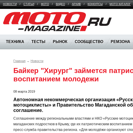
НОВОСТИ
/
СТАТЬИ
/
ФОТО
/
ВИДЕО
/
АРХИВ
/
КОНКУРСЫ
/
МОТО КАТАЛОГ
Moto Magazine
ТЕХНИКА
ТЕСТЫ
РЫНОК
СООБЩЕСТВО
РЕМЗОНА
Главная
→
Новости
Байкер "Хирург" займется патрио
воспитанием молодежи
08 марта 2019
Автономная некоммерческая организация «Русск
мотоциклисты» и Правительство Магаданской об
соглашение. 
Соглашение между региональными властями и НКО «Русские мотоци
магаданских подростков в Крыму, где их патриотическим воспитанием
пресс-служба правительства региона. «Для молодёжи организуют сп