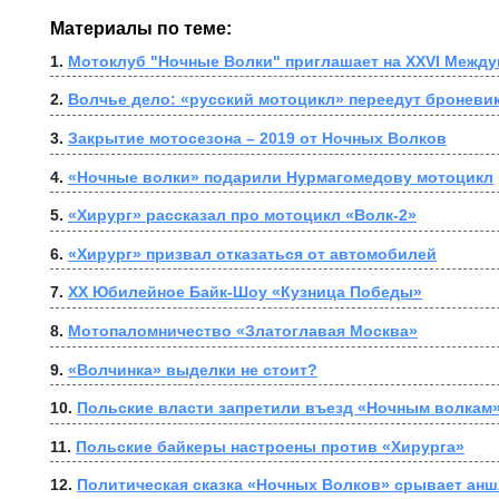
Материалы по теме:
1. 
Мотоклуб "Ночные Волки" приглашает на XXVI Между
2. 
Волчье дело: «русский мотоцикл» переедут броневи
3. 
Закрытие мотосезона – 2019 от Ночных Волков
4. 
«Ночные волки» подарили Нурмагомедову мотоцикл
5. 
«Хирург» рассказал про мотоцикл «Волк-2»
6. 
«Хирург» призвал отказаться от автомобилей
7. 
ХХ Юбилейное Байк-Шоу «Кузница Победы»
8. 
Мотопаломничество «Златоглавая Москва»
9. 
«Волчинка» выделки не стоит?
10. 
Польские власти запретили въезд «Ночным волкам
11. 
Польские байкеры настроены против «Хирурга»
12. 
Политическая сказка «Ночных Волков» срывает анш