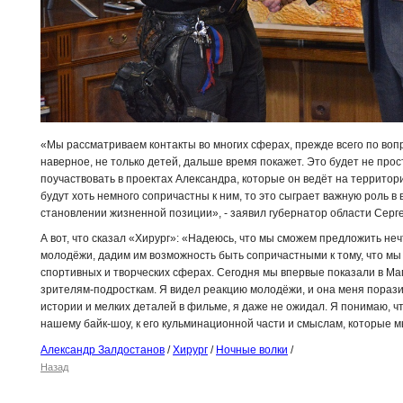
«Мы рассматриваем контакты во многих сферах, прежде всего по воп
наверное, не только детей, дальше время покажет. Это будет не прос
поучаствовать в проектах Александра, которые он ведёт на террито
будут хоть немного сопричастны к ним, то это сыграет важную роль в
становлении жизненной позиции», - заявил губернатор области Серг
А вот, что сказал «Хирург»: «Надеюсь, что мы сможем предложить не
молодёжи, дадим им возможность быть сопричастными к тому, что мы 
спортивных и творческих сферах. Сегодня мы впервые показали в М
зрителям-подросткам. Я видел реакцию молодёжи, и она меня порази
истории и мелких деталей в фильме, я даже не ожидал. Я понимаю, ч
нашему байк-шоу, к его кульминационной части и смыслам, которые м
Александр Залдостанов
/
Хирург
/
Ночные волки
/
Назад