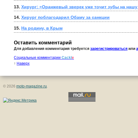
13. 
Хирург: «Оранжевый зверек уже точит зубы на нашу
14. 
Хирург поблагодарил Обаму за санкции
15. 
На родину, в Крым
Оставить комментарий
Для добавления комментария требуется
зарегистрироваться
или
Социальные комментарии
Cackl
e
↑
Наверх
© 2026
moto-magazine.ru
.