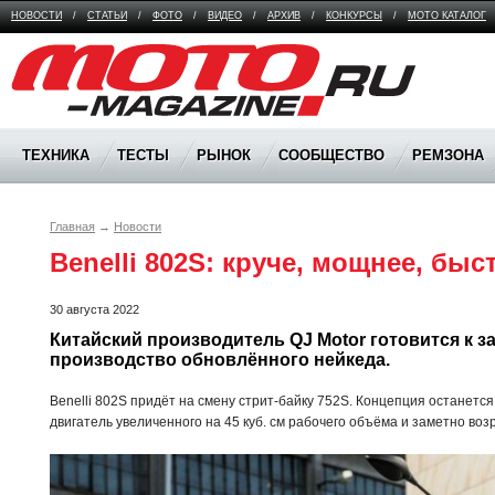
НОВОСТИ
/
СТАТЬИ
/
ФОТО
/
ВИДЕО
/
АРХИВ
/
КОНКУРСЫ
/
МОТО КАТАЛОГ
Moto Magazine
ТЕХНИКА
ТЕСТЫ
РЫНОК
СООБЩЕСТВО
РЕМЗОНА
Главная
→
Новости
Benelli 802S: круче, мощнее, быс
30 августа 2022
Китайский производитель QJ Motor готовится к за
производство обновлённого нейкеда.
Benelli 802S придёт на смену стрит-байку 752S. Концепция останетс
двигатель увеличенного на 45 куб. см рабочего объёма и заметно во