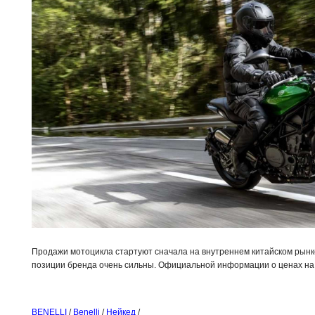
Продажи мотоцикла стартуют сначала на внутреннем китайском рынке,
позиции бренда очень сильны. Официальной информации о ценах на B
BENELLI
/
Benelli
/
Нейкед
/