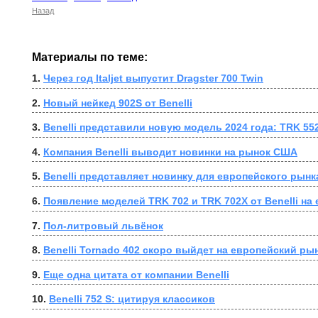
Назад
Материалы по теме:
1. 
Через год Italjet выпустит Dragster 700 Twin
2. 
Новый нейкед 902S от Benelli
3. 
Benelli представили новую модель 2024 года: TRK 55
4. 
Компания Benelli выводит новинки на рынок США
5. 
Benelli представляет новинку для европейского рынка
6. 
Появление моделей TRK 702 и TRK 702X от Benelli на
7. 
Пол-литровый львёнок
8. 
Benelli Tornado 402 скоро выйдет на европейский ры
9. 
Еще одна цитата от компании Benelli
10. 
Benelli 752 S: цитируя классиков