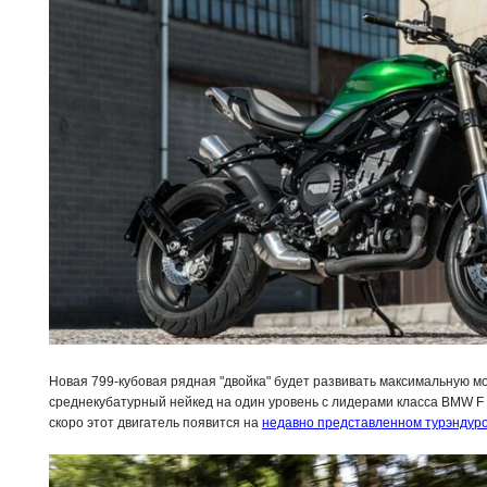
Новая 799-кубовая рядная "двойка" будет развивать максимальную мощ
среднекубатурный нейкед на один уровень с лидерами класса BMW F 
скоро этот двигатель появится на
недавно представленном турэндуро