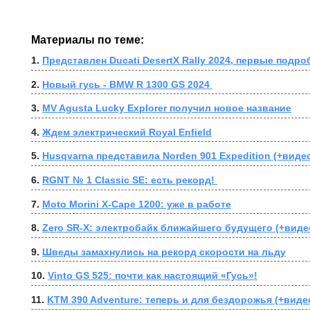
Материалы по теме:
1. 
Представлен Ducati DesertX Rally 2024, первые подро
2. 
Новый гусь - BMW R 1300 GS 2024 
3. 
MV Agusta Lucky Explorer получил новое название
4. 
Ждем электрический Royal Enfield
5. 
Husqvarna представила Norden 901 Expedition (+виде
6. 
RGNT № 1 Classic SE: есть рекорд! 
7. 
Moto Morini X-Cape 1200: уже в работе
8. 
Zero SR-X: электробайк ближайшего будущего (+виде
9. 
Шведы замахнулись на рекорд скорости на льду
10. 
Vinto GS 525: почти как настоящий «Гусь»!
11. 
KTM 390 Adventure: теперь и для бездорожья (+виде