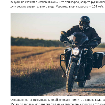
визуально схожим с «кочевниками». Это три кофра, защита рук и гол
дуги весьма внушительного вида. Максимальная скорость — 164 км/ч.
Отправляясь на таком в дальнобой, следует помнить о запасе хода. В
253 км от зарядки до зарядки, 142 км на трассе при скорости в 113 км