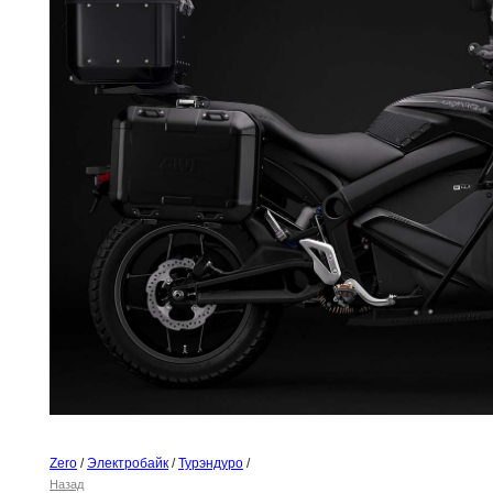
Zero
/
Электробайк
/
Турэндуро
/
Назад