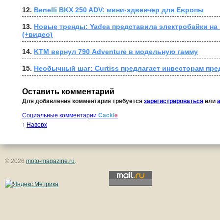
12. 
Benelli BKX 250 ADV: мини-эдвенчер для Европы
13. 
Новые тренды: Yadea представила электробайки на 
(+видео)
14. 
KTM вернул 790 Adventure в модельную гамму
15. 
Необычный шаг: Curtiss предлагает инвесторам пр
Оставить комментарий
Для добавления комментария требуется
зарегистрироваться
или
Социальные комментарии
Cackl
e
↑
Наверх
© 2026
moto-magazine.ru
.