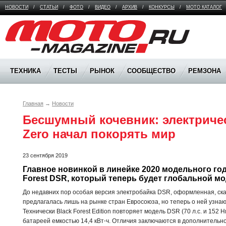
НОВОСТИ
/
СТАТЬИ
/
ФОТО
/
ВИДЕО
/
АРХИВ
/
КОНКУРСЫ
/
МОТО КАТАЛОГ
Moto Magazine
ТЕХНИКА
ТЕСТЫ
РЫНОК
СООБЩЕСТВО
РЕМЗОНА
Главная
→
Новости
Бесшумный кочевник: электричес
Zero начал покорять мир
23 сентября 2019
Главное новинкой в линейке 2020 модельного года
Forest DSR, который теперь будет глобальной м
До недавних пор особая версия электробайка DSR, оформленная, скаж
предлагалась лишь на рынке стран Евросоюза, но теперь о ней узна
Технически Black Forest Edition повторяет модель DSR (70 л.с. и 152
батареей емкостью 14,4 кВт⋅ч. Отличия заключаются в дополнитель