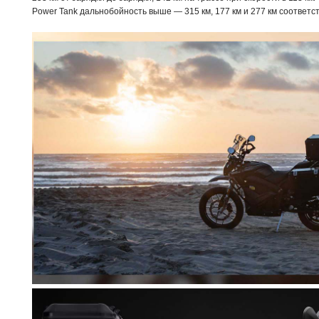
Power Tank дальнобойность выше — 315 км, 177 км и 277 км соответс