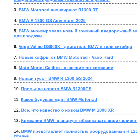
3. 
BMW Motorrad анонсируют R1300 RT
4. 
BMW R 1300 GS Adventure 2025
5. 
BMW анонсировала новый гоночный внедорожный мо
для продажи
6. 
Voge Valico DS900X - двигатель BMW в теле китайца
7. 
Новые кофры от BMW Motorrad - Vario Hard
8. 
Moto Morini Calibro - эксперимент компании
9. 
Новый гусь - BMW R 1300 GS 2024 
10. 
Премьера нового BMW R1300GS
11. 
Какое будущее ждёт BMW Motorrad
12. 
Все, что известно о новом BMW M 1000 XR
13. 
Компания BMW планирует обманывать своих клиен
14. 
BMW представляет полностью оборудованный R 1250 G
Италии