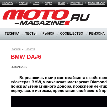
НОВОСТИ
/
СТАТЬИ
/
ФОТО
/
ВИДЕО
/
АРХИВ
/
КОНКУРСЫ
/
МОТО КАТАЛОГ
Moto Magazine
ТЕХНИКА
ТЕСТЫ
РЫНОК
СООБЩЕСТВО
РЕМЗОНА
Главная
→
Новости
BMW DA#6
05 июля 2016
	 Ворвавшись в мир кастомайзинга с собственной концепцией воздушного 
«боксера» BMW, мюнхенская мастерская Diamond At
поиск альтернативного донора, поэкспериментиро