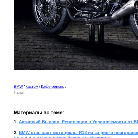
BMW
/
Кастом
/
Кафе-рейсер
/
Назад
Материалы по теме:
1. 
Активный Выхлоп: Революция в Управляемости от B
2. 
BMW отзывает мотоциклы R18 из-за риска возгорания
владельцам предложен бесплатный ремонт