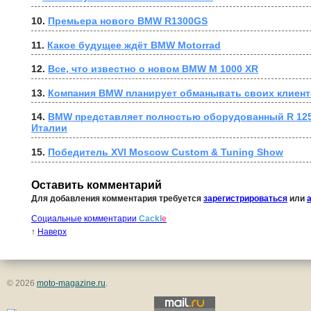
10. 
Премьера нового BMW R1300GS
11. 
Какое будущее ждёт BMW Motorrad
12. 
Все, что известно о новом BMW M 1000 XR
13. 
Компания BMW планирует обманывать своих клиен
14. 
BMW представляет полностью оборудованный R 1250 G
Италии
15. 
Победитель XVI Moscow Custom & Tuning Show
Оставить комментарий
Для добавления комментария требуется
зарегистрироваться
или
Социальные комментарии
Cackl
e
↑
Наверх
© 2026
moto-magazine.ru
.