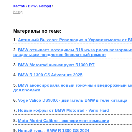
Кастом
/
BMW
/
Рекорд
/
Назад
Материалы по теме:
1. 
Активный Выхлоп: Революция в Управляемости от B
2. 
BMW отзывает мотоциклы R18 из-за риска возгорания
владельцам предложен бесплатный ремонт
3. 
BMW Motorrad анонсируют R1300 RT
4. 
BMW R 1300 GS Adventure 2025
5. 
BMW анонсировала новый гоночный внедорожный мо
для продажи
6. 
Voge Valico DS900X - двигатель BMW в теле китайца
7. 
Новые кофры от BMW Motorrad - Vario Hard
8. 
Moto Morini Calibro - эксперимент компании
9. 
Новый гусь - BMW R 1300 GS 2024 