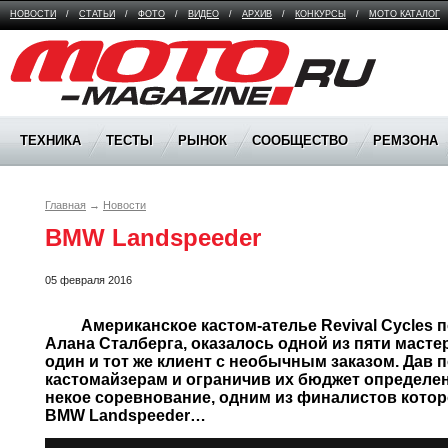
НОВОСТИ
/
СТАТЬИ
/
ФОТО
/
ВИДЕО
/
АРХИВ
/
КОНКУРСЫ
/
МОТО КАТАЛОГ
Moto Magazine
ТЕХНИКА
ТЕСТЫ
РЫНОК
СООБЩЕСТВО
РЕМЗОНА
Главная
→
Новости
BMW Landspeeder
05 февраля 2016
	 Американское кастом-ателье Revival Cycles под предводительством 
Алана Сталберга, оказалось одной из пяти мастер
один и тот же клиент с необычным заказом. Дав 
кастомайзерам и ограничив их бюджет определен
некое соревнование, одним из финалистов котор