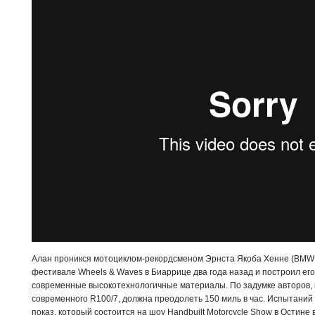
Алан проникся мотоциклом-рекордсменом Эрнста Якоба Хенне (BMW R
фестивале Wheels & Waves в Биаррице два года назад и построил ег
современные высокотехнологичные материалы. По задумке авторов, 
современного R100/7, должна преодолеть 150 миль в час. Испытаний
показ, который состоится на шоу Handbuilt Motorcycle Show в Остине