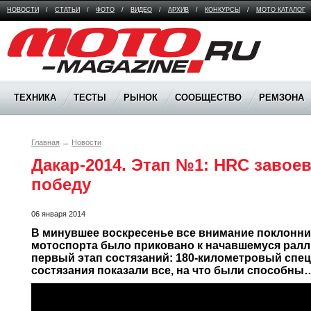
НОВОСТИ
/
СТАТЬИ
/
ФОТО
/
ВИДЕО
/
АРХИВ
/
КОНКУРСЫ
/
МОТО КАТАЛОГ
Moto Magazine
ТЕХНИКА
ТЕСТЫ
РЫНОК
СООБЩЕСТВО
РЕМЗОНА
Главная
→
Новости
Дакар-2014. Этап №1: HRC завое
победу
06 января 2014
В минувшее воскресенье все внимание поклонник
мотоспорта было приковано к начавшемуся ралл
первый этап состязаний: 180-километровый спец
состязания показали все, на что были способны