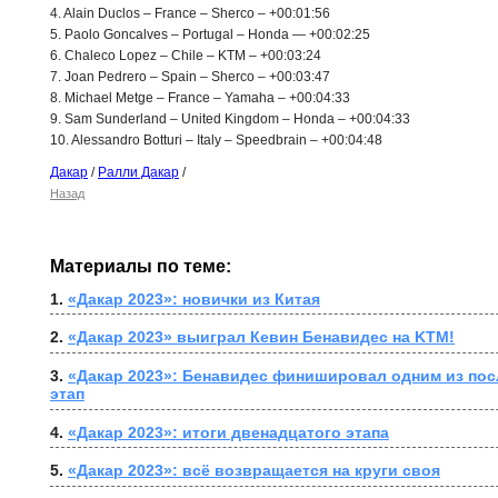
4. Alain Duclos – France – Sherco – +00:01:56
5. Paolo Goncalves – Portugal – Honda — +00:02:25
6. Chaleco Lopez – Chile – KTM – +00:03:24
7. Joan Pedrero – Spain – Sherco – +00:03:47
8. Michael Metge – France – Yamaha – +00:04:33
9. Sam Sunderland – United Kingdom – Honda – +00:04:33
10
.
Alessandro Botturi – Italy – Speedbrain – +00:04:48
Дакар
/
Ралли Дакар
/
Назад
Материалы по теме:
1. 
«Дакар 2023»: новички из Китая
2. 
«Дакар 2023» выиграл Кевин Бенавидес на KTM!
3. 
«Дакар 2023»: Бенавидес финишировал одним из после
этап
4. 
«Дакар 2023»: итоги двенадцатого этапа
5. 
«Дакар 2023»: всё возвращается на круги своя