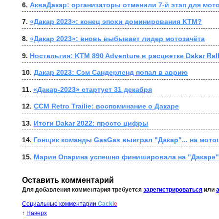
6. 
АкваДакар: организаторы отменили 7-й этап для мот
7. 
«Дакар 2023»: конец эпохи доминирования KTM?
8. 
«Дакар 2023»: вновь выбывает лидер мотозачёта
9. 
Ностальгия: KTM 890 Adventure в расцветке Dakar Ral
10. 
Дакар 2023: Сэм Сандерленд попал в аврию
11. 
«Дакар-2023» стартует 31 декабря
12. 
CCM Retro Trailie: воспоминание о Дакаре
13. 
Итоги Dakar 2022: просто цифры
14. 
Гонщик команды GasGas выиграл "Дакар"... на мот
15. 
Мария Опарина успешно финишировала на "Дакаре"
Оставить комментарий
Для добавления комментария требуется
зарегистрироваться
или
Социальные комментарии
Cackl
e
↑
Наверх