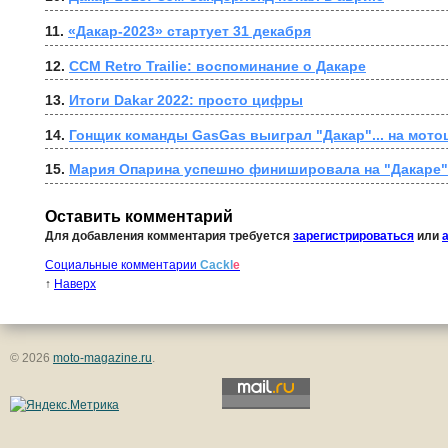
11. 
«Дакар-2023» стартует 31 декабря
12. 
CCM Retro Trailie: воспоминание о Дакаре
13. 
Итоги Dakar 2022: просто цифры
14. 
Гонщик команды GasGas выиграл "Дакар"... на мот
15. 
Мария Опарина успешно финишировала на "Дакаре"
Оставить комментарий
Для добавления комментария требуется
зарегистрироваться
или
Социальные комментарии
Cackl
e
↑
Наверх
© 2026
moto-magazine.ru
.