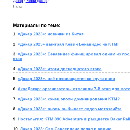
Дакар
/
Ралли Дакар
/
Назад
Материалы по теме:
1. 
«Дакар 2023»: новички из Китая
2. 
«Дакар 2023» выиграл Кевин Бенавидес на KTM!
3. 
«Дакар 2023»: Бенавидес финишировал одним из после
этап
4. 
«Дакар 2023»: итоги двенадцатого этапа
5. 
«Дакар 2023»: всё возвращается на круги своя
6. 
АкваДакар: организаторы отменили 7-й этап для мот
7. 
«Дакар 2023»: конец эпохи доминирования KTM?
8. 
«Дакар 2023»: вновь выбывает лидер мотозачёта
9. 
Ностальгия: KTM 890 Adventure в расцветке Dakar Ral
10. 
Дакар 2023: Сэм Сандерленд попал в аврию