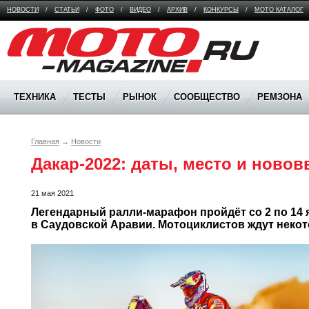
НОВОСТИ
/
СТАТЬИ
/
ФОТО
/
ВИДЕО
/
АРХИВ
/
КОНКУРСЫ
/
МОТО КАТАЛОГ
Moto Magazine
ТЕХНИКА
ТЕСТЫ
РЫНОК
СООБЩЕСТВО
РЕМЗОНА
Главная
→
Новости
Дакар-2022: даты, место и ново
21 мая 2021
Легендарный ралли-марафон пройдёт со 2 по 14 я
в Саудовской Аравии. Мотоциклистов ждут неко