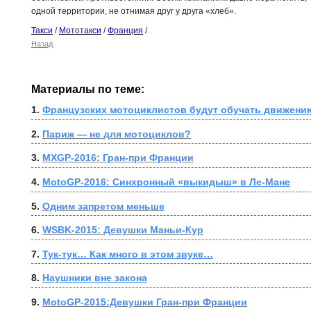
одной территории, не отнимая друг у друга «хлеб».
Такси
/
Мототакси
/
Франция
/
Назад
Материалы по теме:
1. 
Французских мотоциклистов будут обучать движени
2. 
Париж — не для мотоциклов?
3. 
MXGP-2016: Гран-при Франции
4. 
MotoGP-2016: Синхронный «выкидыш» в Ле-Мане
5. 
Одним запретом меньше
6. 
WSBK-2015: Девушки Маньи-Кур
7. 
Тук-тук… Как много в этом звуке…
8. 
Наушники вне закона
9. 
MotoGP-2015:Девушки Гран-при Франции