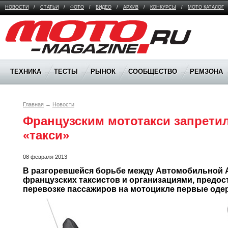
НОВОСТИ
/
СТАТЬИ
/
ФОТО
/
ВИДЕО
/
АРХИВ
/
КОНКУРСЫ
/
МОТО КАТАЛОГ
Moto Magazine
ТЕХНИКА
ТЕСТЫ
РЫНОК
СООБЩЕСТВО
РЕМЗОНА
Главная
→
Новости
Французским мототакси запретил
«такси»
08 февраля 2013
В разгоревшейся борьбе между Автомобильной 
французских таксистов и организациями, предос
перевозке пассажиров на мотоцикле первые оде