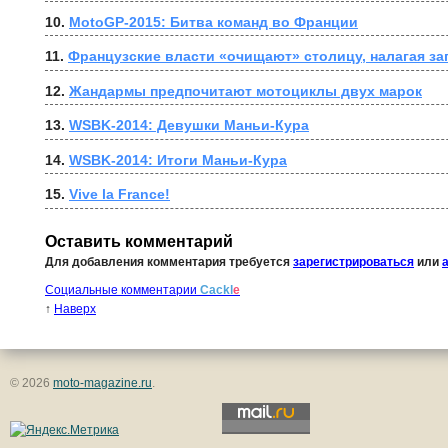
10. 
MotoGP-2015: Битва команд во Франции
11. 
Французские власти «очищают» столицу, налагая за
12. 
Жандармы предпочитают мотоциклы двух марок
13. 
WSBK-2014: Девушки Маньи-Кура
14. 
WSBK-2014: Итоги Маньи-Кура
15. 
Vive la France!
Оставить комментарий
Для добавления комментария требуется
зарегистрироваться
или
Социальные комментарии
Cackl
e
↑
Наверх
© 2026
moto-magazine.ru
.