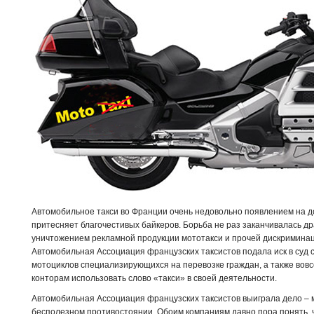
Автомобильное такси во Франции очень недовольно появлением на до
притесняет благочестивых байкеров. Борьба не раз заканчивалась др
уничтожением рекламной продукции мототакси и прочей дискриминац
Автомобильная Ассоциация французских таксистов подала иск в суд с
мотоциклов специализирующихся на перевозке граждан, а также вов
конторам использовать слово «такси» в своей деятельности.
Автомобильная Ассоциация французских таксистов выиграла дело – м
бесполезном противостоянии. Обоим компаниям давно пора понять, ч