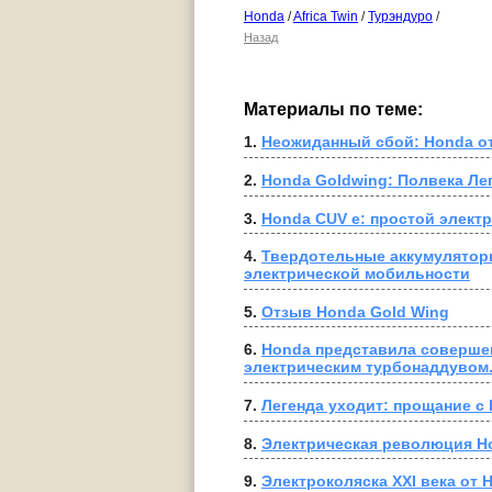
Honda
/
Africa Twin
/
Турэндуро
/
Назад
Материалы по теме:
1. 
Неожиданный сбой: Honda от
2. 
Honda Goldwing: Полвека Ле
3. 
Honda CUV e: простой элект
4. 
Твердотельные аккумуляторы
электрической мобильности
5. 
Отзыв Honda Gold Wing
6. 
Honda представила соверше
электрическим турбонаддувом
7. 
Легенда уходит: прощание с
8. 
Электрическая революция Ho
9. 
Электроколяска XXI века от 