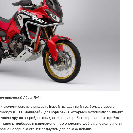
зированной Africa Twin
 экологическому стандарту Евро 5, выдаст на 5 л.с. больше своего
е окажутся 100 «лошадей», для кормления которых к мотоциклу приладят
 числе других апгрейдов ожидается новая роботизированная коробка
 панель приборов и видоизмененное оперение. Дебют, очевидно, не за
илане наверняка станет подиумом для показа новинки.