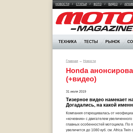
НОВОСТИ
/
СТАТЬИ
/
ФОТО
/
ВИДЕО
/
АРХИ
Moto Magazine
ТЕХНИКА
ТЕСТЫ
РЫНОК
С
Главная
→
Новости
Honda анонсировал
(+видео)
31 июля 2019
Тизерное видео намекает на
Догадались, на какой имен
Компания открещивалась от неофициаль
«кочевник» с двигателем увеличенного
главных особенностей мотоцикла. По 
увеличится до 1080 куб. см. Africa Tw