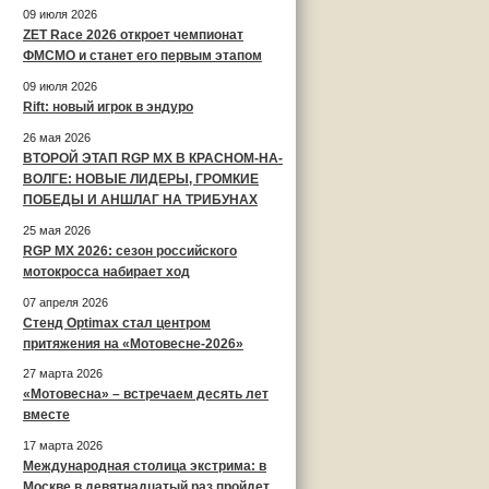
09 июля 2026
ZET Race 2026 откроет чемпионат
ФМСМО и станет его первым этапом
09 июля 2026
Rift: новый игрок в эндуро
26 мая 2026
ВТОРОЙ ЭТАП RGP MX В КРАСНОМ-НА-
ВОЛГЕ: НОВЫЕ ЛИДЕРЫ, ГРОМКИЕ
ПОБЕДЫ И АНШЛАГ НА ТРИБУНАХ
25 мая 2026
RGP MX 2026: сезон российского
мотокросса набирает ход
07 апреля 2026
Стенд Optimax стал центром
притяжения на «Мотовесне-2026»
27 марта 2026
«Мотовесна» – встречаем десять лет
вместе
17 марта 2026
Международная столица экстрима: в
Москве в девятнадцатый раз пройдет