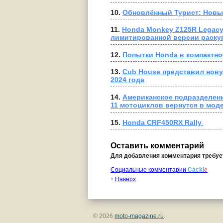
10. 
Обновлённый Турист: Новы
11. 
Honda Monkey Z125R Legacy 
лимитированной версии раску
12. 
Попытки Honda в компактно
13. 
Cub House представил нов
2024 года
14. 
Американское подразделение
11 мотоциклов вернутся в мод
15. 
Honda CRF450RX Rally 
Оставить комментарий
Для добавления комментария требу
Социальные комментарии
Cackl
e
↑
Наверх
© 2026
moto-magazine.ru
.