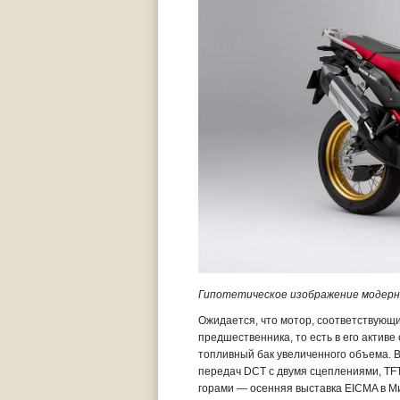
Гипотетическое изображение модерни
Ожидается, что мотор, соответствующий
предшественника, то есть в его актив
топливный бак увеличенного объема. В
передач DCT с двумя сцеплениями, TFT
горами — осенняя выставка EICMA в М