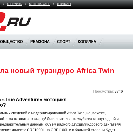
В
/
КОНКУРСЫ
/
МОТО КАТАЛОГ
/
ЖУРНАЛЫ
ООБЩЕСТВО
РЕМЗОНА
СПОРТ
КОПИЛКА
а новый турэндуро Africa Twin 
Просмотры:
3746
 «True Adventure» мотоцикл. 
но?
ных сведений о модернизированной Africa Twin, но, похоже,
 объема готовится к старту! Дополнительные «кубики» станут одной из
предварительным данным, объем рядного двухцилиндрового двигателя
in сменит индекс с CRF1000L на CRF1100L и в большей степени будет