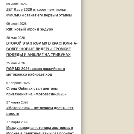
09 июля 2026
ZET Race 2026 откроет чемпионат
ФМСМО и станет его первым этапом
09 июля 2026
Rift: новый игрок в эндуро
26 мая 2026
ВТОРОЙ ЭТАП RGP MX В КРАСНОМ-НА-
ВОЛГЕ: НОВЫЕ ЛИДЕРЫ, ГРОМКИЕ
ПОБЕДЫ И АНШЛАГ НА ТРИБУНАХ
25 мая 2026
RGP MX 2026: сезон российского
мотокросса набирает ход
07 апреля 2026
Стенд Optimax стал центром
притяжения на «Мотовесне-2026»
27 марта 2026
«Мотовесна» – встречаем десять лет
вместе
17 марта 2026
Международная столица экстрима: в
Москве в девятнадцатый раз пройдет