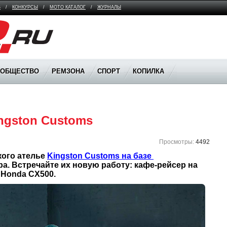
В
/
КОНКУРСЫ
/
МОТО КАТАЛОГ
/
ЖУРНАЛЫ
ООБЩЕСТВО
РЕМЗОНА
СПОРТ
КОПИЛКА
ngston Customs
Просмотры:
4492
ого ателье 
Kingston Customs на базе 
ра. Встречайте их новую работу: кафе-рейсер на 
 Honda CX500.