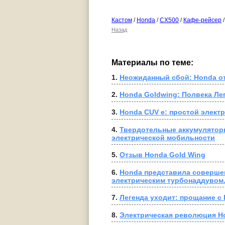
Кастом
/
Honda
/
CX500
/
Кафе-рейсер
/
Назад
Материалы по теме:
1. 
Неожиданный сбой: Honda от
2. 
Honda Goldwing: Полвека Ле
3. 
Honda CUV e: простой элект
4. 
Твердотельные аккумуляторы
электрической мобильности
5. 
Отзыв Honda Gold Wing
6. 
Honda представила соверше
электрическим турбонаддувом
7. 
Легенда уходит: прощание с
8. 
Электрическая революция Ho