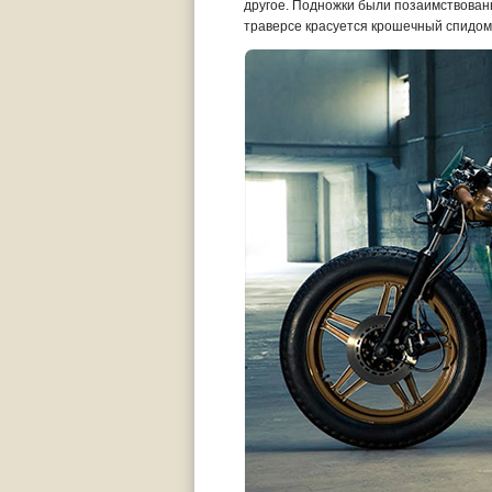
другое. Подножки были позаимствованы
траверсе красуется крошечный спидоме