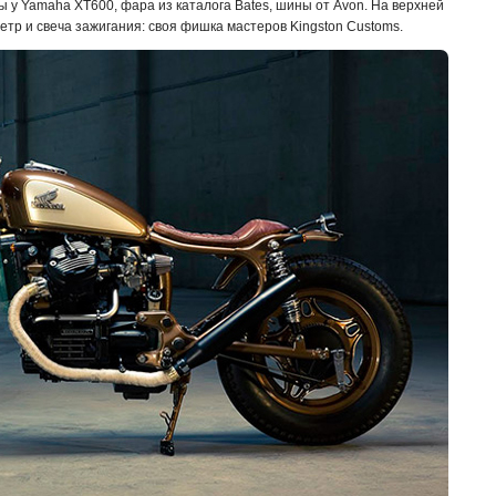
 у Yamaha XT600, фара из каталога Bates, шины от Avon. На верхней
тр и свеча зажигания: своя фишка мастеров Kingston Customs.