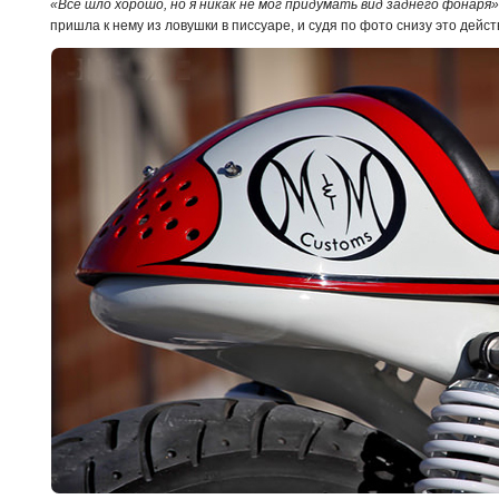
«Все шло хорошо, но я никак не мог придумать вид заднего фонаря»
пришла к нему из ловушки в писсуаре, и судя по фото снизу это дейст