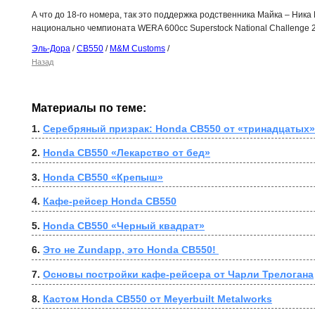
А что до 18-го номера, так это поддержка родственника Майка – Ник
национально чемпионата WERA 600cc Superstock National Challenge 2
Эль-Дора
/
CB550
/
M&M Customs
/
Назад
Материалы по теме:
1. 
Серебряный призрак: Honda CB550 от «тринадцатых
2. 
Honda CB550 «Лекарство от бед»
3. 
Honda CB550 «Крепыш»
4. 
Кафе-рейсер Honda CB550
5. 
Honda CB550 «Черный квадрат»
6. 
Это не Zundapp, это Honda CB550! 
7. 
Основы постройки кафе-рейсера от Чарли Трелогана
8. 
Кастом Honda CB550 от Meyerbuilt Metalworks