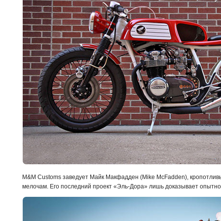
M&M Customs заведует Майк Макфадден (Mike McFadden), кропотлив
мелочам. Его последний проект «Эль-Дора» лишь доказывает опытнос