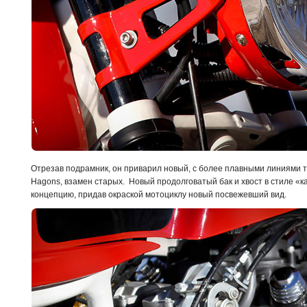
Отрезав подрамник, он приварил новый, с более плавными линиями 
Hagons, взамен старых. Новый продолговатый бак и хвост в стиле «
концепцию, придав окраской мотоциклу новый посвежевший вид.