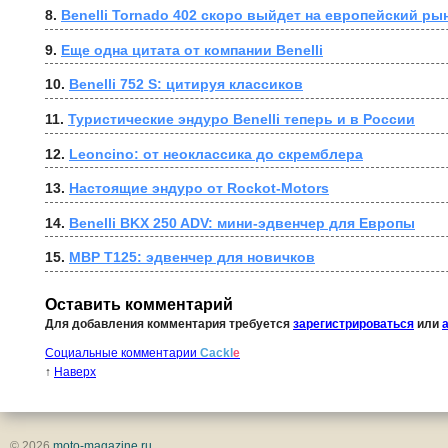
8. 
Benelli Tornado 402 скоро выйдет на европейский ры
9. 
Еще одна цитата от компании Benelli
10. 
Benelli 752 S: цитируя классиков
11. 
Туристические эндуро Benelli теперь и в России
12. 
Leoncino: от неоклассика до скремблера
13. 
Настоящие эндуро от Rockot-Motors
14. 
Benelli BKX 250 ADV: мини-эдвенчер для Европы
15. 
MBP T125: эдвенчер для новичков
Оставить комментарий
Для добавления комментария требуется
зарегистрироваться
или
Социальные комментарии
Cackl
e
↑
Наверх
© 2026
moto-magazine.ru
.