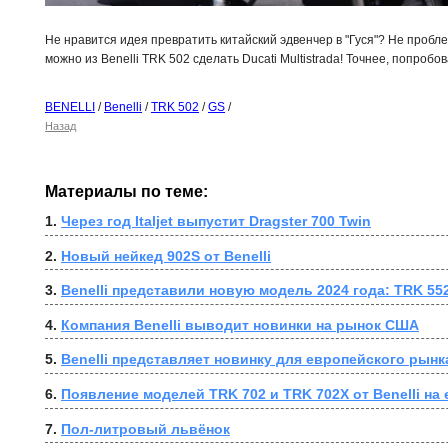
Не нравится идея превратить китайский эдвенчер в "Гуся"? Не пробл
можно из Benelli TRK 502 сделать Ducati Multistrada! Точнее, попробов
BENELLI
/
Benelli
/
TRK 502
/
GS
/
Назад
Материалы по теме:
1. 
Через год Italjet выпустит Dragster 700 Twin
2. 
Новый нейкед 902S от Benelli
3. 
Benelli представили новую модель 2024 года: TRK 55
4. 
Компания Benelli выводит новинки на рынок США
5. 
Benelli представляет новинку для европейского рынка
6. 
Появление моделей TRK 702 и TRK 702X от Benelli на
7. 
Пол-литровый львёнок