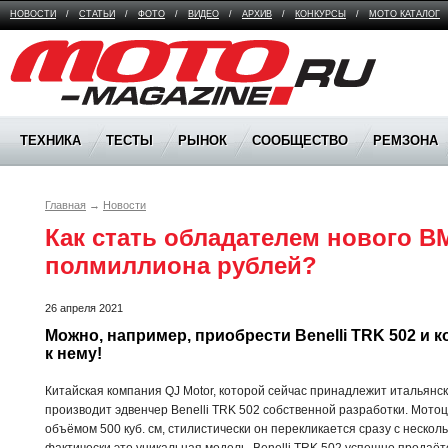
НОВОСТИ
/
СТАТЬИ
/
ФОТО
/
ВИДЕО
/
АРХИВ
/
КОНКУРСЫ
/
МОТО КАТАЛОГ
Moto Magazine
ТЕХНИКА
ТЕСТЫ
РЫНОК
СООБЩЕСТВО
РЕМЗОНА
Главная
→
Новости
Как стать обладателем нового B
полмиллиона рублей?
26 апреля 2021
Можно, например, приобрести Benelli TRK 502 и к
к нему!
Китайская компания QJ Motor, которой сейчас принадлежит итальянски
производит эдвенчер Benelli TRK 502 собственной разработки. Мото
объёмом 500 куб. см, стилистически он перекликается сразу с неско