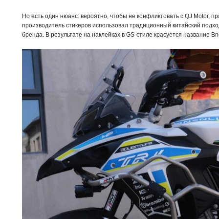
Но есть один нюанс: вероятно, чтобы не конфликтовать с QJ Motor, пр
производитель стикеров использовал традиционный китайский подхо
бренда. В результате на наклейках в GS-стиле красуется название Bne