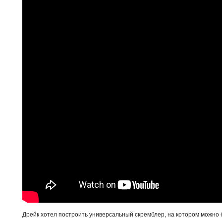
Дрейк хотел построить универсальный скремблер, на котором можно 