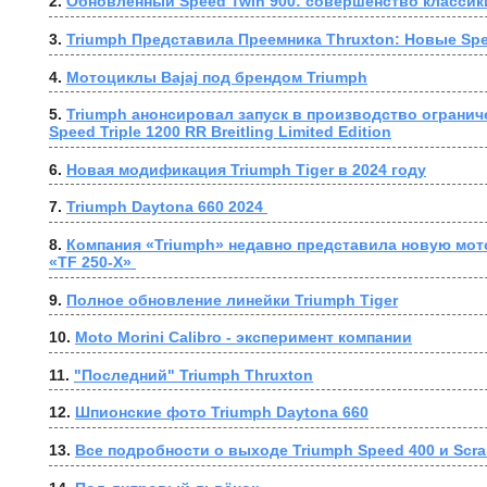
2. 
Обновленный Speed Twin 900: совершенство классик
3. 
Triumph Представила Преемника Thruxton: Новые Spe
4. 
Мотоциклы Bajaj под брендом Triumph
5. 
Triumph анонсировал запуск в производство огранич
Speed Triple 1200 RR Breitling Limited Edition
6. 
Новая модификация Triumph Tiger в 2024 году
7. 
Triumph Daytona 660 2024 
8. 
Компания «Triumph» недавно представила новую мот
«TF 250-X» 
9. 
Полное обновление линейки Triumph Tiger
10. 
Moto Morini Calibro - эксперимент компании
11. 
"Последний" Triumph Thruxton
12. 
Шпионские фото Triumph Daytona 660
13. 
Все подробности о выходе Triumph Speed 400 и Scra