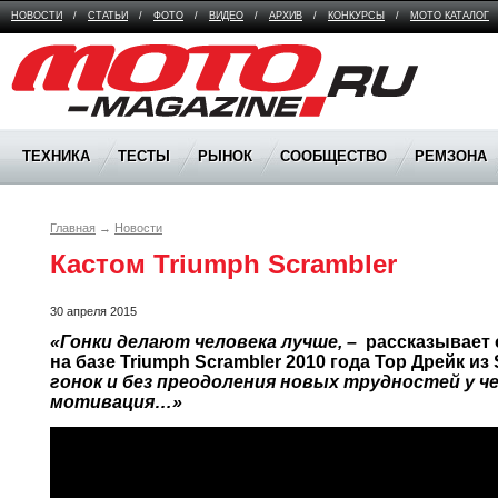
НОВОСТИ
/
СТАТЬИ
/
ФОТО
/
ВИДЕО
/
АРХИВ
/
КОНКУРСЫ
/
МОТО КАТАЛОГ
Moto Magazine
ТЕХНИКА
ТЕСТЫ
РЫНОК
СООБЩЕСТВО
РЕМЗОНА
Главная
→
Новости
Кастом Triumph Scrambler
30 апреля 2015
«Гонки делают человека лучше,
– 
 рассказывает 
на базе Triumph Scrambler 2010 года Тор Дрейк из 
гонок и без преодоления новых трудностей у че
мотивация…»