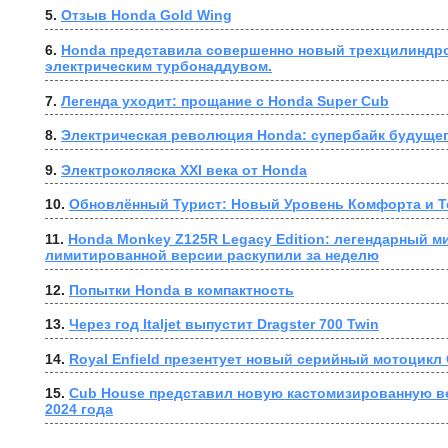
5. 
Отзыв Honda Gold Wing
6. 
Honda представила совершенно новый трехцилиндро
электрическим турбонаддувом.
7. 
Легенда уходит: прощание с Honda Super Cub
8. 
Электрическая революция Honda: супербайк будущег
9. 
Электроколяска XXI века от Honda
10. 
Обновлённый Турист: Новый Уровень Комфорта и Т
11. 
Honda Monkey Z125R Legacy Edition: легендарный ми
лимитированной версии раскупили за неделю
12. 
Попытки Honda в компактность
13. 
Через год Italjet выпустит Dragster 700 Twin
14. 
Royal Enfield презентует новый серийный мотоцикл G
15. 
Cub House представил новую кастомизированную в
2024 года