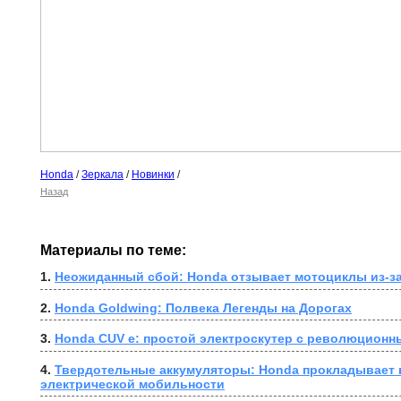
Honda
/
Зеркала
/
Новинки
/
Назад
Материалы по теме:
1. 
Неожиданный сбой: Honda отзывает мотоциклы из-за
2. 
Honda Goldwing: Полвека Легенды на Дорогах
3. 
Honda CUV e: простой электроскутер с революционн
4. 
Твердотельные аккумуляторы: Honda прокладывает п
электрической мобильности