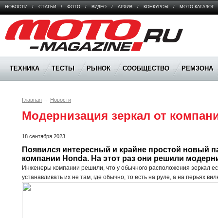
НОВОСТИ
/
СТАТЬИ
/
ФОТО
/
ВИДЕО
/
АРХИВ
/
КОНКУРСЫ
/
МОТО КАТАЛОГ
Moto Magazine
ТЕХНИКА
ТЕСТЫ
РЫНОК
СООБЩЕСТВО
РЕМЗОНА
Главная
→
Новости
Модернизация зеркал от компан
18 сентября 2023
Появился интересный и крайне простой новый па
компании Honda. На этот раз они решили модерни
Инженеры компании решили, что у обычного расположения зеркал ес
устанавливать их не там, где обычно, то есть на руле, а на перьях вил