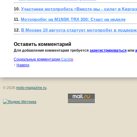
10. 
Участники мотопробега «Вместе мы - сила» в Кирги
11. 
Мотопробег на M1NSK TRX 300: Старт на неделе
12. 
В Москве 10 августа стартует мотопробег в поддерж
Оставить комментарий
Для добавления комментария требуется
зарегистрироваться
или
Социальные комментарии
Cackl
e
↑
Наверх
© 2026
moto-magazine.ru
.