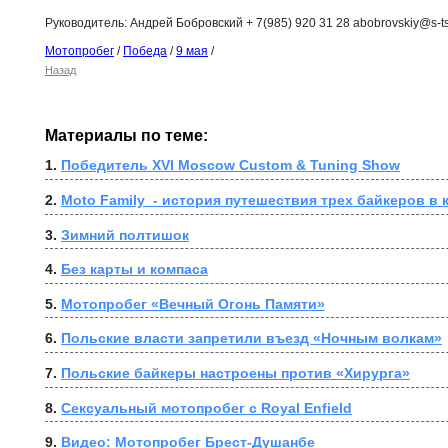
Руководитель: Андрей Бобровский + 7(985) 920 31 28 abobrovskiy@s-ts
Мотопробег
/
Победа
/
9 мая
/
Назад
Материалы по теме:
1. 
Победитель XVI Moscow Custom & Tuning Show
2. 
Moto Family  - история путешествия трех байкеров в 
3. 
Зимний полтишок
4. 
Без карты и компаса
5. 
Мотопробег «Вечный Огонь Памяти»
6. 
Польские власти запретили въезд «Ночным волкам»
7. 
Польские байкеры настроены против «Хирурга»
8. 
Сексуальный мотопробег с Royal Enfield
9. 
Видео: Мотопробег Брест-Душанбе