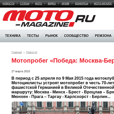
НОВОСТИ
/
СТАТЬИ
/
ФОТО
/
ВИДЕО
/
АРХИВ
/
КОНКУРСЫ
/
МОТО КАТАЛОГ
Moto Magazine
ТЕХНИКА
ТЕСТЫ
РЫНОК
СООБЩЕСТВО
РЕМЗОНА
Главная
→
Новости
Мотопробег «Победа: Москва-Бе
27 марта 2015
В период с 25 апреля по 9 Мая 2015 года мотоклуб
Мотоциклисты устроят мотопробег в честь 70-ле
фашистской Германией в Великой Отечественной 
маршруту: Москва - Минск - Брест - Вроцлав – Брно
Мюнхен - Прага – Таргау - Карлсхорст - Берлин...