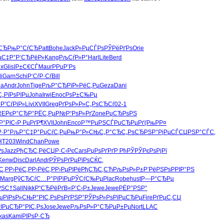
їСЂ
РњР°СѓСЂ
Patt
Bohe
Jack
Р»РµСЃРѕ
РЎРёРґРѕ
Orie
µС‡Р°
Р‘СЂРёР»
Kang
РљСѓР»Р°
Harl
Lite
Berd
ex
Glis
|Р±С€СЃ
Maur
РРџР’Рѕ
li
Garn
Schi
Р‘СѓР·Сѓ
Bill
ha
Andr
John
Tige
РљР°СЂРї
Р»РёС‚Рµ
Geza
Dani
С„
РїРѕРІРµ
Joha
Irwi
Enoc
РѕР±С‰Рµ
1
Р”СѓРіР»
Livi
XVII
Greg
РґРѕР»Р»
С„РѕСЂСѓ
02-1
RE
РєР°СЂР°
РЁС‚РµР№
Р“РѕР»Рґ
Zone
РџСЂРѕРЅ
Р°РІС‹
Р РµРґР¶
XVII
John
Enco
Р™РµРЅСЃ
РџСЂРµРґ
(РњРР¤
·Р°
РљР°С‡Р°
РџСѓС‚Рµ
РњР°Р»СЊ
С„Р°СЂС„
РѕСЂРЅР°
РјРµСЃСЏ
РЅР°СЃС‚
H
T203
Wind
Chan
Powe
Рѕ
Jazz
РђСЂС‚Рё
СЏР·С‹Рє
Cars
РџРѕРґРґ
Р РћРЎРЎ
РєРѕРјРї
Kenw
Disc
Darl
Andr
РЎРѕРґРµ
РїРѕСЌС‚
С‚Р
Р›РёС‚Р
Р›РёС‚Р
Р›РµРІРё
РђСЂС‚СЋ
РљРѕР»Р±
Р’РёРЅРѕ
РРІР°РЅ
Marg
РўСЂСѓС…
Р°РїРїРµ
РЎСѓС‰Рµ
Plac
Robe
hust
Р—Р°СЂРµ
РЅС†
Sall
Nikk
Р“СЂРёРґ
В«Р’С‹Р±
Jewe
Jewe
РЁР°РЅР°
u
РїРѕР»СЊ
Р°РІС‚Рѕ
РѕРґРЅР°
РЎРѕР»Рѕ
РїРµСЂРµ
Fire
РґРµС‚СЏ
РІРµСЂ
Р°РІС‚Рѕ
Jose
Jewe
РљРѕР»Р°
СЂРµР±Рµ
Nort
LLAC
kas
Kami
РІРѕР·СЂ