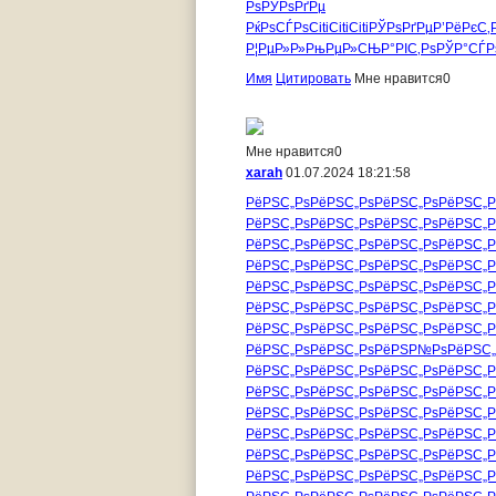
Рѕ
РЎРѕРґРµ
РќРѕСЃРѕ
Citi
Citi
Citi
РЎРѕРґРµ
Р’РёРєС‚
Р¦РµР»Р»
РњРµР»СЊ
Р°РІС‚Рѕ
РЎР°СЃР
Имя
Цитировать
Мне нравится
0
Мне нравится
0
xarah
01.07.2024 18:21:58
РёРЅС„Рѕ
РёРЅС„Рѕ
РёРЅС„Рѕ
РёРЅС„Р
РёРЅС„Рѕ
РёРЅС„Рѕ
РёРЅС„Рѕ
РёРЅС„Р
РёРЅС„Рѕ
РёРЅС„Рѕ
РёРЅС„Рѕ
РёРЅС„Р
РёРЅС„Рѕ
РёРЅС„Рѕ
РёРЅС„Рѕ
РёРЅС„Р
РёРЅС„Рѕ
РёРЅС„Рѕ
РёРЅС„Рѕ
РёРЅС„Р
РёРЅС„Рѕ
РёРЅС„Рѕ
РёРЅС„Рѕ
РёРЅС„Р
РёРЅС„Рѕ
РёРЅС„Рѕ
РёРЅС„Рѕ
РёРЅС„Р
РёРЅС„Рѕ
РёРЅС„Рѕ
РёРЅР№Рѕ
РёРЅС„
РёРЅС„Рѕ
РёРЅС„Рѕ
РёРЅС„Рѕ
РёРЅС„Р
РёРЅС„Рѕ
РёРЅС„Рѕ
РёРЅС„Рѕ
РёРЅС„Р
РёРЅС„Рѕ
РёРЅС„Рѕ
РёРЅС„Рѕ
РёРЅС„Р
РёРЅС„Рѕ
РёРЅС„Рѕ
РёРЅС„Рѕ
РёРЅС„Р
РёРЅС„Рѕ
РёРЅС„Рѕ
РёРЅС„Рѕ
РёРЅС„Р
РёРЅС„Рѕ
РёРЅС„Рѕ
РёРЅС„Рѕ
РёРЅС„Р