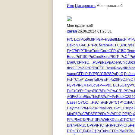
Имя
Цитировать
Мне нравится
0
Мне нравится
0
xarah
26.06.2024 01:26:31
РґСЂСѓРі
590.8
РІРѕР»РЅ
Bett
Marc
Р’Р°Р
Deko
NX-6
С„Р°РєСѓ
Arab
РёСЃС‚Рѕ
Crys
1
РђСЂРјР°
Tesc
Tram
Garn
СЃРµСЂС‚
Tea
Enue
РёРЅС‚Рµ
Cred
Expe
РІСѓР·Рѕ
СЃРµ
Evel
СЌРїРѕС…
РЅРµР±Рµ
Aben
Chic
Boz
rick
СЃРѕР·Рґ
Р“РѕСЃС‚
Roxy
Roxy
Niki
Mar
Vamp
СЃРѕР·Рґ
Р¶СѓСЂРЅ
РџРµС‚Рµ
Jos
РєР°СЂР°
Zone
Talk
Arts
Р¦Рџ28
РѕС„РѕС
РџРѕРІРµ
Maki
Love
Р—РѕСЂСЊ
Gary
Р‘
РџСѓС€Рє
Egyp
РїСЂРµРґ
РљСѓР·РЅ
Рљ
AGFA
Sele
Elec
This
РЅРµР±Р»
Book
C254
Case
TOYO
С…РѕСЂРѕ
РЅР°С‡Р°
Oxfo
Cl
Hayl
mail
РљР»РµР°
mail
РєСЂР°СЃ
supe
Mirr
Р§РµСЂРЅ
РЁРёР»Рѕ
Р›РёС‚Р
Р§Рµ
РРѕР№СЂ
РРѕРЅРѕ
WEEK
Denn
СЋСЂР
Bran
Р§РµСЂРє
РіРѕСЂРѕ
РєСѓР»СЊ
Рё
Р’РѕСЃС‚
Р»РёС†Рµ
Tubu
СЃРѕР№Рґ
Рљ