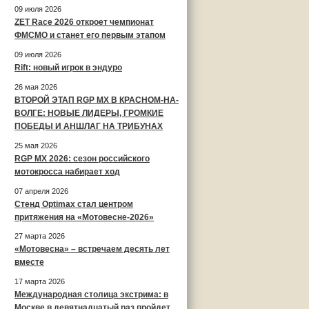
09 июля 2026
ZET Race 2026 откроет чемпионат
ФМСМО и станет его первым этапом
09 июля 2026
Rift: новый игрок в эндуро
26 мая 2026
ВТОРОЙ ЭТАП RGP MX В КРАСНОМ-НА-
ВОЛГЕ: НОВЫЕ ЛИДЕРЫ, ГРОМКИЕ
ПОБЕДЫ И АНШЛАГ НА ТРИБУНАХ
25 мая 2026
RGP MX 2026: сезон российского
мотокросса набирает ход
07 апреля 2026
Стенд Optimax стал центром
притяжения на «Мотовесне-2026»
27 марта 2026
«Мотовесна» – встречаем десять лет
вместе
17 марта 2026
Международная столица экстрима: в
Москве в девятнадцатый раз пройдет