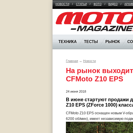
НОВОСТИ
/
СТАТЬИ
/
ФОТО
/
ВИДЕО
/
АРХИ
Moto Magazine
ТЕХНИКА
ТЕСТЫ
РЫНОК
С
Главная
→
Новости
На рынок выходит
CFMoto Z10 EPS
24 июня 2018
В июне стартуют продажи д
Z10 EPS (ZForce 1000) клас
CFMoto Z10 EPS оснащен новым V-образ
6200 об/мин), имеет независимую под