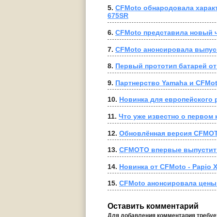
5. 
CFMoto обнародовала характ
675SR
6. 
CFMoto представила новый 
7. 
CFMoto анонсировала выпуск
8. 
Первый прототип батарей о
9. 
Партнерство Yamaha и CFMo
10. 
Новинка для европейского 
11. 
Что уже известно о первом 
12. 
Обновлённая версия CFMOT
13. 
CFMOTO впервые выпустит 
14. 
Новинка от CFMoto - Papio 
15. 
CFMoto анонсировала цены 
Оставить комментарий
Для добавления комментария требу