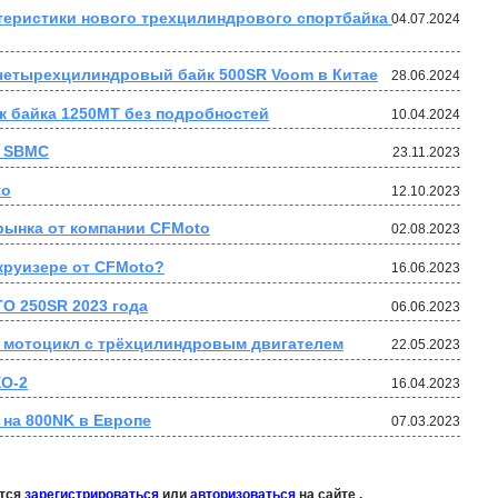
еристики нового трехцилиндрового спортбайка 
04.07.2024
четырехцилиндровый байк 500SR Voom в Китае
28.06.2024
 байка 1250MT без подробностей
10.04.2024
т SBMC
23.11.2023
to
12.10.2023
рынка от компании CFMoto
02.08.2023
круизере от CFMoto?
16.06.2023
O 250SR 2023 года
06.06.2023
мотоцикл с трёхцилиндровым двигателем
22.05.2023
XO-2
16.04.2023
на 800NK в Европе
07.03.2023
ется
зарегистрироваться
или
авторизоваться
на сайте .