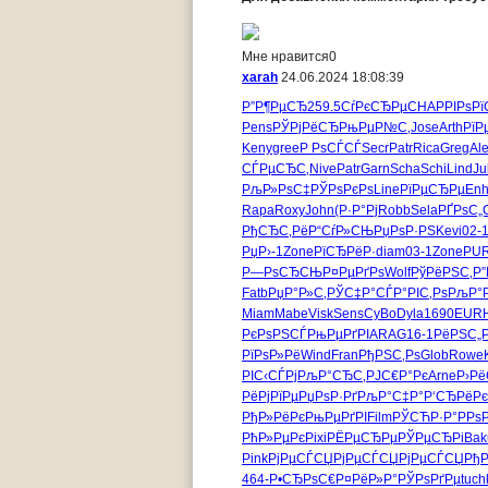
Мне нравится
0
xarah
24.06.2024 18:08:39
Р”Р¶РµСЂ
259.5
СѓРєСЂРµ
CHAP
РІРѕР
Pens
РЎРјРёСЂ
РњРµР№С‚
Jose
Arth
РїР
Keny
gree
Р РѕСЃСЃ
Secr
Patr
Rica
Greg
Al
СЃРµСЂС‚
Nive
Patr
Garn
Scha
Schi
Lind
Ju
РљР»РѕС‡
РЎРѕРєРѕ
Line
РїРµСЂРµ
En
Rapa
Roxy
John
(Р·Р°Рј
Robb
Sela
РҐРѕС„
РђСЂС‚Рё
Р“СѓР»СЊ
РџРѕР·РЅ
Kevi
02-
РџР›-1
Zone
РїСЂРёР·
diam
03-1
Zone
PU
Р—РѕСЂСЊ
Р¤РµРґРѕ
Wolf
РўРёРЅС‚
Р”
Fatb
РџР°Р»С‚
РЎС‡Р°СЃ
Р°РІС‚Рѕ
РљР°Р
Miam
Mabe
Visk
Sens
CyBo
Dyla
1690
EUR
РєРѕРЅСЃ
РњРµРґРІ
ARAG
16-1
РёРЅС„
РїРѕР»Рё
Wind
Fran
РђРЅС‚Рѕ
Glob
Rowe
РІС‹СЃРј
РљР°СЂС‚
РЈС€Р°Рє
Arne
Р›Рё
РёРјРїРµ
РџРѕР·Рґ
РљР°С‡Р°
Р‘СЂРёРє
РђР»РёРє
РњРµРґРІ
Film
РЎСЋР·Р°
РРѕ
РћР»РµРє
Pixi
РЁРµСЂРµ
РЎРµСЂРі
Bak
Pink
РјРµСЃСЏ
РјРµСЃСЏ
РјРµСЃСЏ
Рђ
464-
Р•СЂРѕС€
Р¤РёР»Р°
РЎРѕРґРµ
tuch