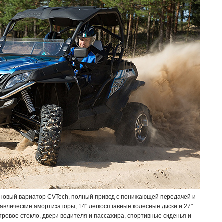
 новый вариатор CVTech, полный привод с понижающей передачей и
влические амортизаторы, 14" легкосплавные колесные диски и 27"
тровое стекло, двери водителя и пассажира, спортивные сиденья и