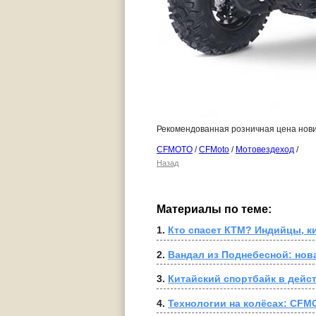
Рекомендованная розничная цена нови
CFMOTO
/
CFMoto
/
Мотовездеход
/
Назад
Материалы по теме:
1. 
Кто спасет КТМ? Индийцы, к
2. 
Вандал из Поднебесной: нов
3. 
Китайский спортбайк в дейс
4. 
Технологии на колёсах: CFMO