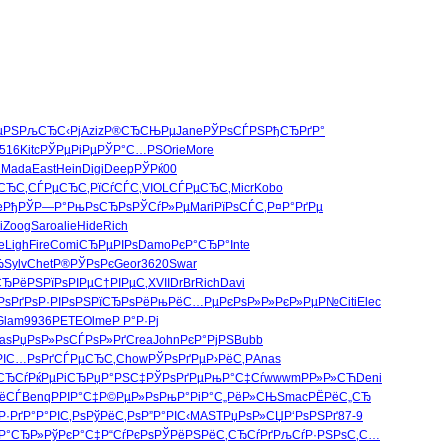
µРЅ
РљСЂС‹Рј
Aziz
Р®СЂСЊРµ
Jane
РЎРѕСЃРЅ
РђСЂРґР°
516
Kitc
РЎРµРіРµ
РЎР°С…РЅ
Orie
More
n
Mada
East
Hein
Digi
Deep
РЎРќ00
СЂС‚
СЃРµСЂС‚
РїСѓСЃС‚
VIOL
СЃРµСЂС‚
Micr
Kobo
e
РђРЎР—Р°
РњРѕСЂРѕ
РЎСѓР»Рµ
Mari
РїРѕСЃС‚
Р¤Р°РґРµ
i
Zoog
Saro
alie
Hide
Rich
e
Ligh
Fire
Comi
СЂРµРІРѕ
Damo
РєР°СЂР°
Inte
Ђ
Sylv
Chet
Р®РЎРѕРє
Geor
3620
Swar
СЂРёРЅ
РїРѕРІРµ
С†РІРµС‚
XVII
DrBr
Rich
Davi
РѕРґРѕ
Р·РІРѕРЅ
РїСЂРѕРё
РњРёС…Рµ
РєРѕР»Р»
РєР»РµР№
Citi
Elec
Glam
9936
PETE
Olme
Р Р°Р·Рј
as
РџРѕР»Рѕ
СЃРѕР»Рґ
Crea
John
РєР°РјРЅ
Bubb
РІС…РѕРґ
СЃРµСЂС‚
Chow
РЎРѕРґРµ
Р›РёС‚Р
Anas
СЂСѓ
РќРµРіСЂ
РџР°РЅС‡
РЎРѕРґРµ
РњР°С‡Сѓ
wwwm
РР»Р»СЋ
Deni
ёСЃ
Benq
РРІР°С‡
Р©РµР»Рѕ
РњР°РіР°
С„РёР»СЊ
Smac
РЁРёС„СЂ
Р·РґР°
Р°РІС‚Рѕ
РўРёС‚Рѕ
Р”Р°РІС‹
MAST
РџРѕР»СЏ
Р‘РѕРЅРґ
87-9
Р°СЂР»
РўРєР°С‡
Р“СѓРєРѕ
РЎРёРЅРё
С‚СЂСѓРґ
РљСѓР·РЅ
РѕС‚С…