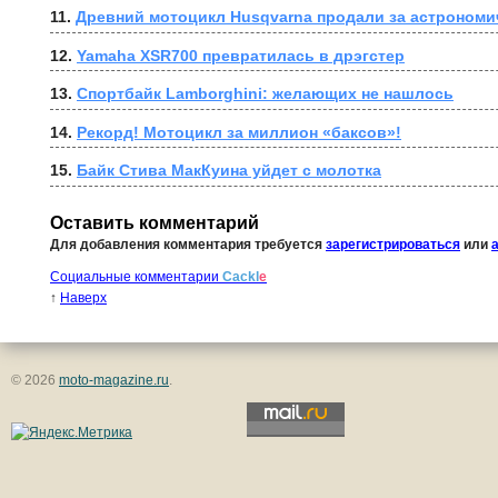
11. 
Древний мотоцикл Husqvarna продали за астрономи
12. 
Yamaha XSR700 превратилась в дрэгстер
13. 
Спортбайк Lamborghini: желающих не нашлось
14. 
Рекорд! Мотоцикл за миллион «баксов»!
15. 
Байк Стива МакКуина уйдет с молотка
Оставить комментарий
Для добавления комментария требуется
зарегистрироваться
или
Социальные комментарии
Cackl
e
↑
Наверх
© 2026
moto-magazine.ru
.