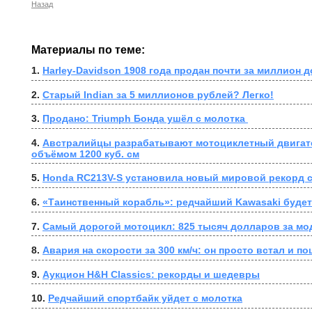
Назад
Материалы по теме:
1. 
Harley-Davidson 1908 года продан почти за миллион 
2. 
Старый Indian за 5 миллионов рублей? Легко!
3. 
Продано: Triumph Бонда ушёл с молотка 
4. 
Австралийцы разрабатывают мотоциклетный двигате
объёмом 1200 куб. см
5. 
Honda RC213V-S установила новый мировой рекорд 
6. 
«Таинственный корабль»: редчайший Kawasaki будет
7. 
Самый дорогой мотоцикл: 825 тысяч долларов за мод
8. 
Авария на скорости за 300 км/ч: он просто встал и п
9. 
Аукцион H&H Classics: рекорды и шедевры
10. 
Редчайший спортбайк уйдет с молотка