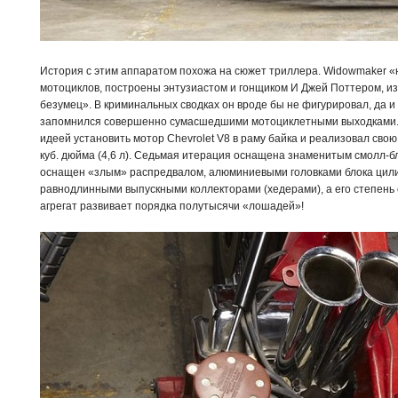
История с этим аппаратом похожа на сюжет триллера. Widowmaker «
мотоциклов, построены энтузиастом и гонщиком И Джей Поттером, 
безумец». В криминальных сводках он вроде бы не фигурировал, да и 
запомнился совершенно сумасшедшими мотоциклетными выходками. 
идеей установить мотор Chevrolet V8 в раму байка и реализовал свою
куб. дюйма (4,6 л). Седьмая итерация оснащена знаменитым смолл-блок
оснащен «злым» распредвалом, алюминиевыми головками блока цил
равнодлинными выпускными коллекторами (хедерами), а его степень с
агрегат развивает порядка полутысячи «лошадей»!