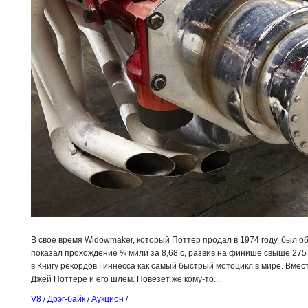
В свое время Widowmaker, который Поттер продал в 1974 году, был 
показал прохождение ¼ мили за 8,68 с, развив на финише свыше 275 к
в Книгу рекордов Гиннесса как самый быстрый мотоцикл в мире. Вмест
Джей Поттере и его шлем. Повезет же кому-то...
V8
/
Дрэг-байк
/
Аукцион
/