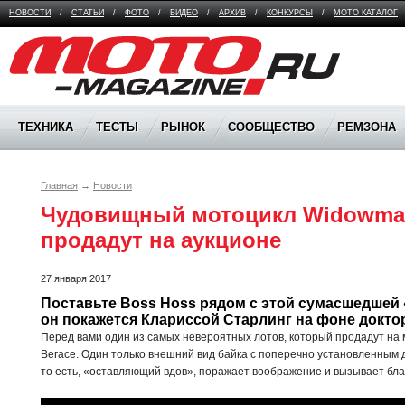
НОВОСТИ
/
СТАТЬИ
/
ФОТО
/
ВИДЕО
/
АРХИВ
/
КОНКУРСЫ
/
МОТО КАТАЛОГ
Moto Magazine
ТЕХНИКА
ТЕСТЫ
РЫНОК
СООБЩЕСТВО
РЕМЗОНА
Главная
→
Новости
Чудовищный мотоцикл Widowmake
продадут на аукционе
27 января 2017
Поставьте Boss Hoss рядом с этой сумасшедшей «
он покажется Клариссой Старлинг на фоне доктор
Перед вами один из самых невероятных лотов, который продадут на
Вегасе. Один только внешний вид байка с поперечно установленным 
то есть, «оставляющий вдов», поражает воображение и вызывает бла