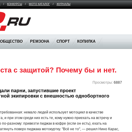
В
/
КОНКУРСЫ
/
МОТО КАТАЛОГ
/
ЖУРНАЛЫ
ООБЩЕСТВО
РЕМЗОНА
СПОРТ
КОПИЛКА
та с защитой? Почему бы и нет.
Просмотры:
6887
али парни, запустившие проект 
етной экипировки с внешностью однобортного 
остребованная: немало людей использует мотоцикл в качестве
, и при этом среди них есть те, кому нужно приехать на встречу и
 по-разному: привезти пиджак в кофре (если он есть), ехать на
атянуть поверх пиджака мотокуртку. "Всё не то", — решил Нино Карас,