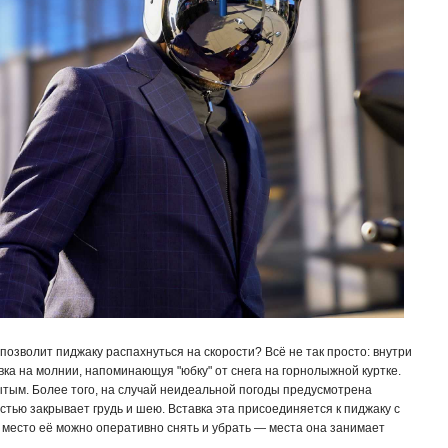
позволит пиджаку распахнуться на скорости? Всё не так просто: внутри
авка на молнии, напоминающуя "юбку" от снега на горнолыжной куртке.
ытым. Более того, на случай неидеальной погоды предусмотрена
стью закрывает грудь и шею. Вставка эта присоединяется к пиджаку с
 место её можно оперативно снять и убрать — места она занимает