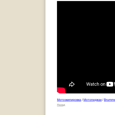
Мотоэкипировка
/
Мотопиджак
/
Brummel
Назад