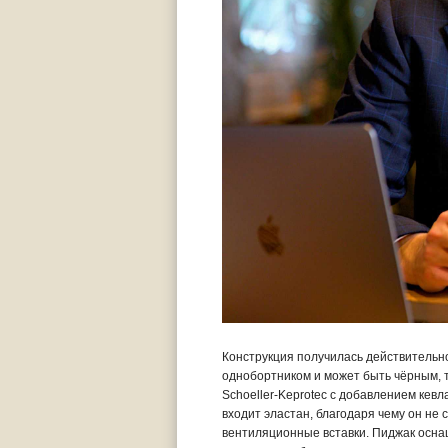
Конструкция получилась действительн
однобортником и может быть чёрным, т
Schoeller-Keprotec с добавлением кев
входит эластан, благодаря чему он н
вентиляционные вставки. Пиджак осна