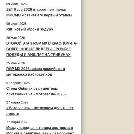
09 июля 2026
ZET Race 2026 откроет чемпионат
ФМСМО и станет его первым этапом
09 июля 2026
Rift: новый игрок в эндуро
26 мая 2026
ВТОРОЙ ЭТАП RGP MX В КРАСНОМ-НА-
ВОЛГЕ: НОВЫЕ ЛИДЕРЫ, ГРОМКИЕ
ПОБЕДЫ И АНШЛАГ НА ТРИБУНАХ
25 мая 2026
RGP MX 2026: сезон российского
мотокросса набирает ход
07 апреля 2026
Стенд Optimax стал центром
притяжения на «Мотовесне-2026»
27 марта 2026
«Мотовесна» – встречаем десять лет
вместе
17 марта 2026
Международная столица экстрима: в
Москве в девятнадцатый раз пройдет