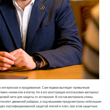
о интересная и продуманная. Сам пиджак выглядит привычным
ёмно-синим или в клетку. Но в его конструкции использован материал
ларовой нити для защиты от истирания. В состав материала спины
е стесняет движений райдера, а под мышками предусмотрены небольшие
щён сертифицированной защитой локтей и плеч, при этом защитные