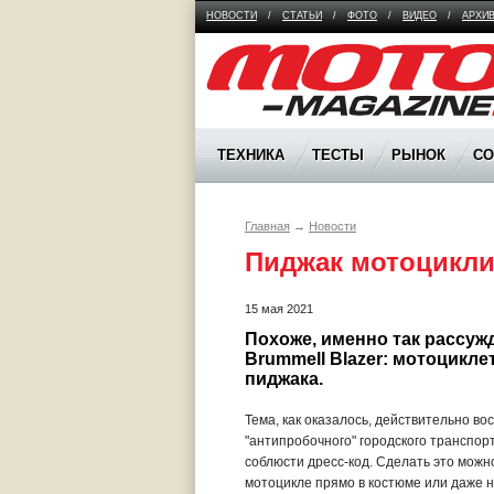
НОВОСТИ
/
СТАТЬИ
/
ФОТО
/
ВИДЕО
/
АРХИ
Moto Magazine
ТЕХНИКА
ТЕСТЫ
РЫНОК
С
Главная
→
Новости
Пиджак мотоциклис
15 мая 2021
Похоже, именно так рассужд
Brummell Blazer: мотоцикл
пиджака.
Тема, как оказалось, действительно в
"антипробочного" городского транспорта
соблюсти дресс-код. Сделать это можно
мотоцикле прямо в костюме или даже н