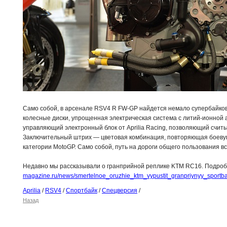
Само собой, в арсенале RSV4 R FW-GP найдется немало супербайковс
колесные диски, упрощенная электрическая система с литий-ионной 
управляющий электронный блок от Aprilia Racing, позволяющий счит
Заключительный штрих — цветовая комбинация, повторяющая боевую
категории MotoGP. Само собой, путь на дороги общего пользования в
Недавно мы рассказывали о гранприйной реплике KTM RC16. Подробн
magazine.ru/news/smertelnoe_oruzhie_ktm_vypustit_granpriynyy_sport
Aprilia
/
RSV4
/
Спортбайк
/
Спецверсия
/
Назад