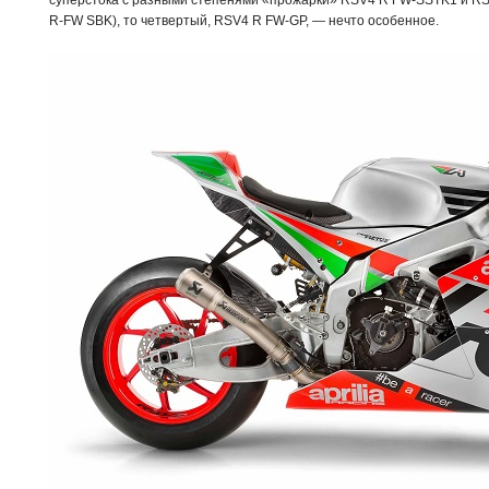
суперстока с разными степенями «прожарки» RSV4 R FW-SSTK1 и RS
R-FW SBK), то четвертый, RSV4 R FW-GP, — нечто особенное.