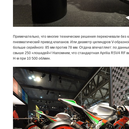
Примечательно, что многие технические решения перекочевали без ка
пневматический привод клапанов. Или диаметр цилиндров V-образно
больше серийного: 85 мм против 78 мм. Отдача впечатляет: по данны
свыше 250 «лошадей»! Напомним, что стандартная Aprilia RSV4 RF выд
Н·м при 10 500 об/мин.