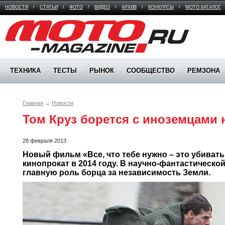
НОВОСТИ
/
СТАТЬИ
/
ФОТО
/
ВИДЕО
/
АРХИВ
/
КОНКУРСЫ
/
МОТО КАТАЛОГ
Moto Magazine
ТЕХНИКА
ТЕСТЫ
РЫНОК
СООБЩЕСТВО
РЕМЗОНА
Главная
→
Новости
Том Круз борется с иноземцами 
28 февраля 2013
Новый фильм «Все, что тебе нужно – это убивать
кинопрокат в 2014 году. В научно-фантастической
главную роль борца за независимость Земли.