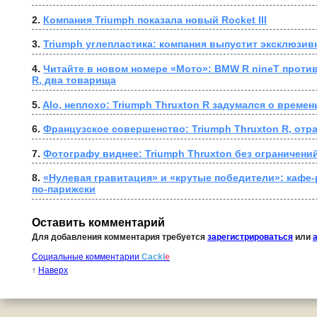
2. 
Компания Triumph показала новый Rocket III
3. 
Triumph углепластика: компания выпустит эксклюзив
4. 
Читайте в новом номере «Мото»: BMW R nineT против 
R, два товарища
5. 
Alo, неплохо: Triumph Thruxton R задумался о времен
6. 
Французское совершенство: Triumph Thruxton R, от
7. 
Фотографу виднее: Triumph Thruxton без ограничени
8. 
«Нулевая гравитация» и «крутые победители»: кафе-р
по-парижски
Оставить комментарий
Для добавления комментария требуется
зарегистрироваться
или
Социальные комментарии
Cackl
e
↑
Наверх