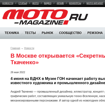
НОВОСТИ
/
СТАТЬИ
/
ФОТО
/
ВИДЕО
/
АРХИВ
/
КОНКУРСЫ
/
МОТО КАТАЛОГ
Moto Magazine
ТЕХНИКА
ТЕСТЫ
РЫНОК
СООБЩЕСТВО
РЕМЗОНА
Главная
→
Новости
В Москве открывается «Секретны
Ткаченко»
26 мая 2022
4 июня на ВДНХ в Музее ГОН начинает работу выс
известного художника и промышленного дизайне
Андрей Ткаченко — промышленный дизайнер, иллюстратор, концепт-
графических работ, составляющих уникальную техно-Вселенную, на
механизированными персонажами. И автор одной из новогодних обло