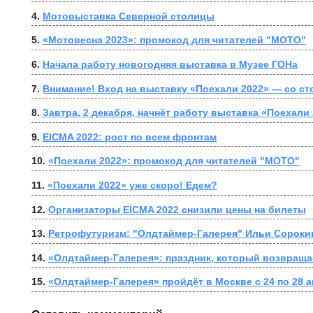
4. 
Мотовыставка Северной столицы
5. 
«Мотовесна 2023»: промокод для читателей "МОТО"
6. 
Начала работу новогодняя выставка в Музее ГОНа
7. 
Внимание! Вход на выставку «Поехали 2022» — со с
8. 
Завтра, 2 декабря, начнёт работу выставка «Поехали
9. 
EICMA 2022: рост по всем фронтам
10. 
«Поехали 2022»: промокод для читателей "МОТО"
11. 
«Поехали 2022» уже скоро! Едем?
12. 
Организаторы EICMA 2022 снизили цены на билеты
13. 
Ретрофутуризм: "Олдтаймер-Галерея" Ильи Сороки
14. 
«Олдтаймер-Галерея»: праздник, который возвраща
15. 
«Олдтаймер-Галерея» пройдёт в Москве с 24 по 28 а