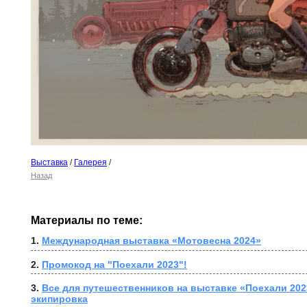
Выставка
/
Галерея
/
Назад
Материалы по теме:
1. 
Международная выставка «Мотовесна 2024»
2. 
Промокод на "Поехали 2023"!
3. 
Все для путешественников на выставке «Поехали 2023
экипировка