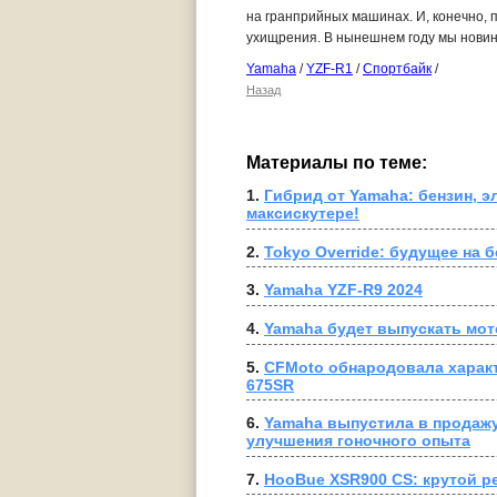
на гранприйных машинах. И, конечно, 
ухищрения. В нынешнем году мы новинку
Yamaha
/
YZF-R1
/
Спортбайк
/
Назад
Материалы по теме:
1. 
Гибрид от Yamaha: бензин, э
максискутере!
2. 
Tokyo Override: будущее на 
3. 
Yamaha YZF-R9 2024
4. 
Yamaha будет выпускать мот
5. 
CFMoto обнародовала характ
675SR
6. 
Yamaha выпустила в продажу
улучшения гоночного опыта
7. 
HooBue XSR900 CS: крутой р