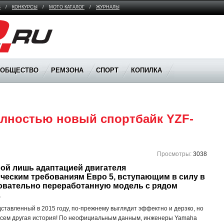
В
/
КОНКУРСЫ
/
МОТО КАТАЛОГ
/
ЖУРНАЛЫ
ООБЩЕСТВО
РЕМЗОНА
СПОРТ
КОПИЛКА
олностью новый спортбайк YZF-
Просмотры:
3038
ой лишь адаптацией двигателя 
ческим требованиям Евро 5, вступающим в силу в 
новательно переработанную модель с рядом 
.
тавленный в 2015 году, по-прежнему выглядит эффектно и дерзко, но
овсем другая история! По неофициальным данным, инженеры Yamaha