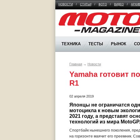
НОВОСТИ
/
СТАТЬИ
/
ФОТО
/
ВИДЕО
/
АРХИ
Moto Magazine
ТЕХНИКА
ТЕСТЫ
РЫНОК
С
Главная
→
Новости
Yamaha готовит п
R1
02 апреля 2019
Японцы не ограничатся одн
мотоцикла к новым экологи
2021 году, а представят ос
технологий из мира MotoGP
Спортбайк нынешнего поколения, предс
на горизонте маячит его преемник. С