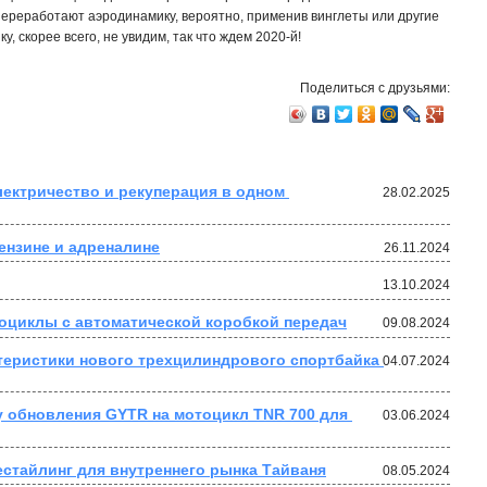
переработают аэродинамику, вероятно, применив винглеты или другие
, скорее всего, не увидим, так что ждем 2020-й!
Поделиться с друзьями:
лектричество и рекуперация в одном 
28.02.2025
бензине и адреналине
26.11.2024
13.10.2024
оциклы с автоматической коробкой передач
09.08.2024
еристики нового трехцилиндрового спортбайка 
04.07.2024
 обновления GYTR на мотоцикл TNR 700 для 
03.06.2024
естайлинг для внутреннего рынка Тайваня
08.05.2024