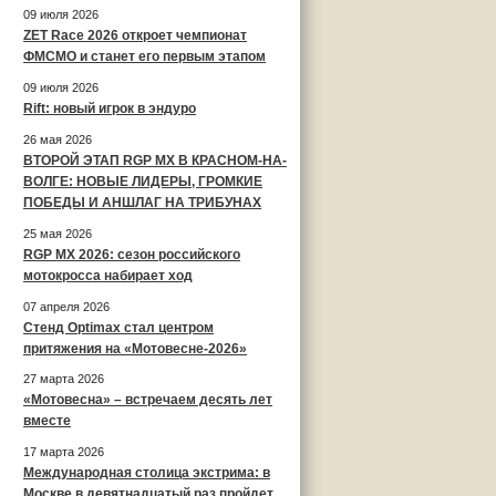
09 июля 2026
ZET Race 2026 откроет чемпионат
ФМСМО и станет его первым этапом
09 июля 2026
Rift: новый игрок в эндуро
26 мая 2026
ВТОРОЙ ЭТАП RGP MX В КРАСНОМ-НА-
ВОЛГЕ: НОВЫЕ ЛИДЕРЫ, ГРОМКИЕ
ПОБЕДЫ И АНШЛАГ НА ТРИБУНАХ
25 мая 2026
RGP MX 2026: сезон российского
мотокросса набирает ход
07 апреля 2026
Стенд Optimax стал центром
притяжения на «Мотовесне-2026»
27 марта 2026
«Мотовесна» – встречаем десять лет
вместе
17 марта 2026
Международная столица экстрима: в
Москве в девятнадцатый раз пройдет