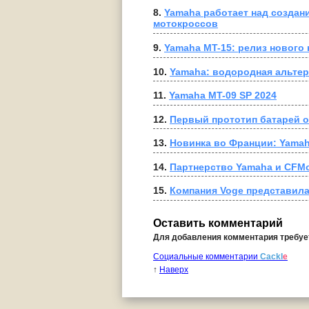
8. 
Yamaha работает над создани
мотокроссов
9. 
Yamaha MT-15: релиз нового 
10. 
Yamaha: водородная альтер
11. 
Yamaha MT-09 SP 2024
12. 
Первый прототип батарей 
13. 
Новинка во Франции: Yamaha
14. 
Партнерство Yamaha и CFM
15. 
Компания Voge представила 
Оставить комментарий
Для добавления комментария требу
Социальные комментарии
Cackl
e
↑
Наверх