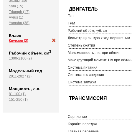
Suzuki (30)
Sym (15)
Triumph (17)
Тип
Vyrus (1)
Yamaha (38)
ГРМ
Рабочий объём, куб. см
Класс
Диаметр цилиндра х ход поршня, мм
Круизер
(2)
Степень сжатия
3
Рабочий объем, см
Макс.мощность, л.с. при об/мин
1300-2100 (2)
Макс.крутящий момент, Нм при об/ми
Система питания
Модельный год
Система охлаждения
2011-2027 (2)
Система запуска
Мощность, л.с.
81-100 (1)
151-250 (1)
Сцепление
Коробка передач
Главная передача