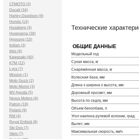
CFMOTO (3)
Ducati (34)
Harley-Davidson (9)
Honda (14)
Технические характерис
Husaberg (4)
Husqvarna (28)
Hyosung (10)
Indian (3)
Irbis (6)
Модельный год
Kawasaki (40)
Сухая масса, кг
KTM (22)
Lynx (7)
Снаряжённая масса, кг
Mission (1)
Колесная база, мм
Moto Guzzi (2)
Длина х ширина х высота, мм
Moto Morini (3)
MV Agusta (5)
Дорожный просвет, мм
Nexus Motors (6)
Высота по седлу, мм
Patron (19)
Объем бензобака, л
Polaris (9)
RM (4)
Угол наклона рулевой колонки, град.
Royal Enfield (8)
Вылет, мм
Ski-Doo (7)
Максимальная скорость, км/ч
Stels (7)