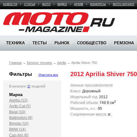
НОВОСТИ
/
СТАТЬИ
/
ФОТО
/
ВИДЕО
/
АРХИВ
/
КОНКУРСЫ
/
МОТО КАТАЛОГ
Moto Magazine
ТЕХНИКА
ТЕСТЫ
РЫНОК
СООБЩЕСТВО
РЕМЗОНА
Главная
→
Каталог техники
→
Aprilia
→
Aprilia Shiver 750
2012 Aprilia Shiver 750
Фильтры
Очистить все
данные производителя
В каталоге (
2
) моделей
Класс:
Дорожный
Марка
Модельный год:
2012
Aprilia (13)
3
Рабочий объем:
749.9 см
Arctic Cat (5)
Мощность, л.с.:
95
Bajaj (10)
Снаряженная масса:
кг.
Baltmotors (8)
Bimota (10)
BMW (14)
Can-Am (6)