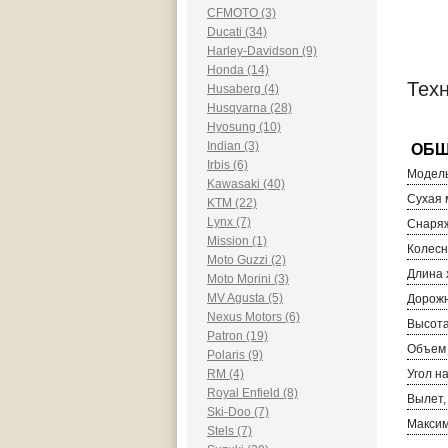
CFMOTO (3)
Ducati (34)
Harley-Davidson (9)
Honda (14)
Тех
Husaberg (4)
Husqvarna (28)
Hyosung (10)
Indian (3)
Irbis (6)
Модель
Kawasaki (40)
Сухая м
KTM (22)
Lynx (7)
Снаряж
Mission (1)
Колесн
Moto Guzzi (2)
Длина 
Moto Morini (3)
MV Agusta (5)
Дорожн
Nexus Motors (6)
Высота
Patron (19)
Объем 
Polaris (9)
RM (4)
Угол н
Royal Enfield (8)
Вылет,
Ski-Doo (7)
Максим
Stels (7)