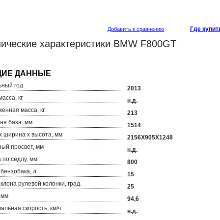
Где купит
Добавить к сравнению
нические характеристики BMW F800GT
ный год
2013
асса, кг
н.д.
ённая масса, кг
213
ая база, мм
1514
х ширина х высота, мм
2156Х905Х1248
ый просвет, мм
н.д.
 по седлу, мм
800
бензобака, л
15
аклона рулевой колонки, град.
25
 мм
94,6
альная скорость, км/ч
н.д.