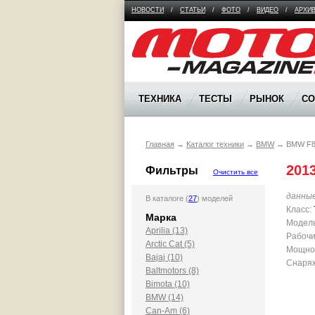
НОВОСТИ
/
СТАТЬИ
/
ФОТО
/
ВИДЕО
/
АРХИ
Moto Magazine
ТЕХНИКА
ТЕСТЫ
РЫНОК
С
Главная
→
Каталог техники
→
BMW
→
BMW F
201
Фильтры
Очистить все
данны
В каталоге (
27
) моделей
Класс:
Марка
Модель
Aprilia (13)
Рабочи
Arctic Cat (5)
Мощност
Bajaj (10)
Снаряж
Baltmotors (8)
Bimota (10)
BMW (14)
Can-Am (6)