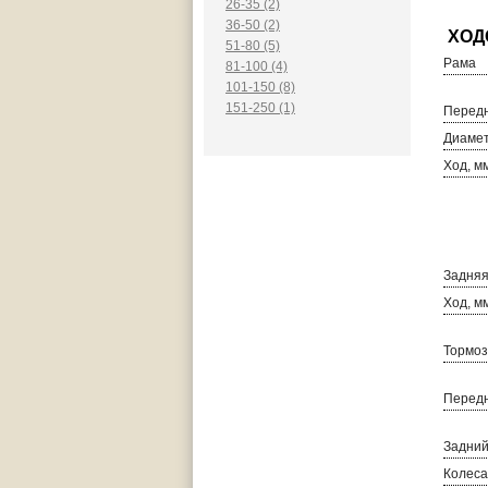
26-35 (2)
36-50 (2)
51-80 (5)
Рама
81-100 (4)
101-150 (8)
151-250 (1)
Передн
Диамет
Ход, м
Задняя
Ход, м
Тормоз
Передн
Задний
Колеса