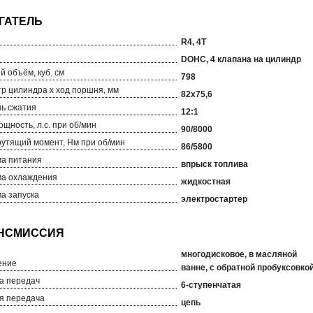
R4, 4T
DOHC, 4 клапана на цилиндр
й объём, куб. см
798
р цилиндра х ход поршня, мм
82х75,6
ь сжатия
12:1
ощность, л.с. при об/мин
90/8000
рутящий момент, Нм при об/мин
86/5800
а питания
впрыск топлива
а охлаждения
жидкостная
а запуска
электростартер
многодисковое, в масляной
ение
ванне, с обратной пробуксовко
а передач
6-ступенчатая
я передача
цепь