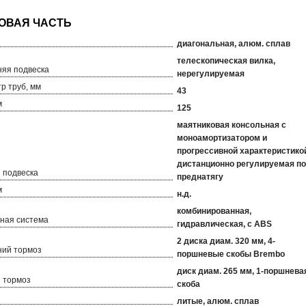
диагональная, алюм. сплав
телескопическая вилка,
яя подвеска
нерегулируемая
р труб, мм
43
м
125
маятниковая консольная с
моноамортизатором и
прогрессивной характеристико
дистанционно регулируемая по
 подвеска
преднатягу
м
н.д.
комбинированная,
ная система
гидравлическая, с ABS
2 диска диам. 320 мм, 4-
ий тормоз
поршневые скобы Brembo
диск диам. 265 мм, 1-поршнева
 тормоз
скоба
литые, алюм. сплав