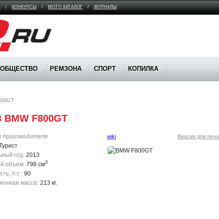
В
/
КОНКУРСЫ
/
МОТО КАТАЛОГ
/
ЖУРНАЛЫ
ООБЩЕСТВО
РЕМЗОНА
СПОРТ
КОПИЛКА
800GT
3 BMW F800GT
е производителя
wiki
Версия для печа
Турист
ный год:
2013
3
й объем:
798 см
ь, л.с.:
90
енная масса:
213 кг.