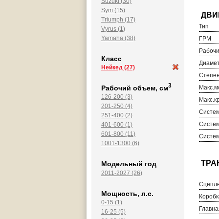
Suzuki (30)
Sym (15)
Triumph (17)
Тип
Vyrus (1)
Yamaha (38)
ГРМ
Рабочи
Класс
Диамет
Нейкед
(27)
Степен
3
Рабочий объем, см
Макс.м
126-200 (3)
Макс.к
201-250 (4)
Систем
251-400 (2)
Систем
401-600 (1)
601-800 (11)
Систем
1001-1300 (6)
Модельный год
2011-2027 (26)
Сцепл
Мощность, л.с.
Коробк
0-15 (1)
Главна
16-25 (5)