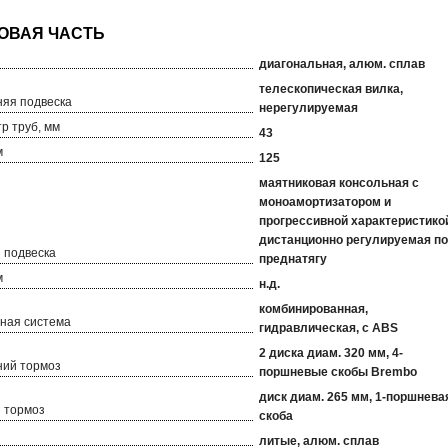
диагональная, алюм. сплав
телескопическая вилка,
яя подвеска
нерегулируемая
р труб, мм
43
м
125
маятниковая консольная с
моноамортизатором и
прогрессивной характеристико
дистанционно регулируемая по
 подвеска
преднатягу
м
н.д.
комбинированная,
ная система
гидравлическая, с ABS
2 диска диам. 320 мм, 4-
ий тормоз
поршневые скобы Brembo
диск диам. 265 мм, 1-поршнева
 тормоз
скоба
литые, алюм. сплав