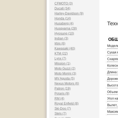
CFMOTO (3)
Ducati (34)
Harley-Davidson (9)
Honda (14)
Тех
Husaberg (4)
Husqvarna (28)
Hyosung (10)
Indian (3)
Irbis (6)
Модель
Kawasaki (40)
Сухая м
KTM (22)
Lynx (7)
Снаряж
Mission (1)
Колесн
Moto Guzzi (2)
Длина 
Moto Morini (3)
MV Agusta (5)
Дорожн
Nexus Motors (6)
Высота
Patron (19)
Объем 
Polaris (9)
RM (4)
Угол н
Royal Enfield (8)
Вылет,
Ski-Doo (7)
Максим
Stels (7)