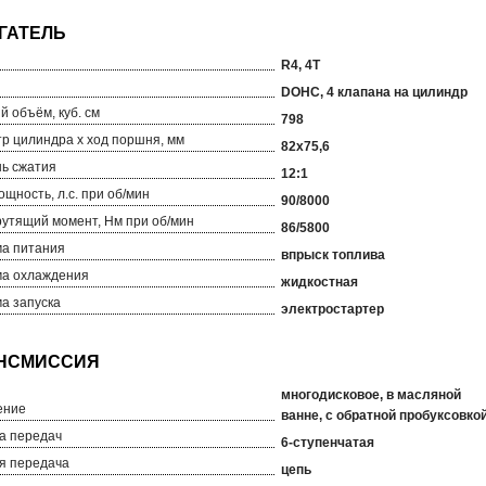
R4, 4T
DOHC, 4 клапана на цилиндр
й объём, куб. см
798
р цилиндра х ход поршня, мм
82х75,6
ь сжатия
12:1
ощность, л.с. при об/мин
90/8000
рутящий момент, Нм при об/мин
86/5800
а питания
впрыск топлива
а охлаждения
жидкостная
а запуска
электростартер
многодисковое, в масляной
ение
ванне, с обратной пробуксовко
а передач
6-ступенчатая
я передача
цепь