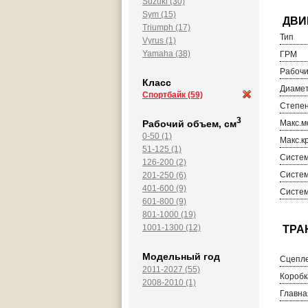
Suzuki (30)
Sym (15)
Triumph (17)
Тип
Vyrus (1)
Yamaha (38)
ГРМ
Рабочи
Класс
Диамет
Спортбайк
(59)
Степен
3
Рабочий объем, см
Макс.м
0-50 (1)
Макс.к
51-125 (1)
Систем
126-200 (2)
Систем
201-250 (6)
401-600 (9)
Систем
601-800 (9)
801-1000 (19)
1001-1300 (12)
Модельный год
Сцепл
2011-2027 (55)
Коробк
2008-2010 (1)
Главна