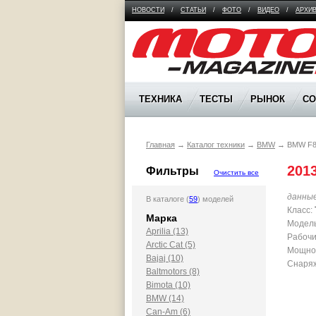
НОВОСТИ
/
СТАТЬИ
/
ФОТО
/
ВИДЕО
/
АРХИ
Moto Magazine
ТЕХНИКА
ТЕСТЫ
РЫНОК
С
Главная
→
Каталог техники
→
BMW
→
BMW F
201
Фильтры
Очистить все
данны
В каталоге (
59
) моделей
Класс:
Марка
Модель
Aprilia (13)
Рабочи
Arctic Cat (5)
Мощност
Bajaj (10)
Снаряж
Baltmotors (8)
Bimota (10)
BMW (14)
Can-Am (6)