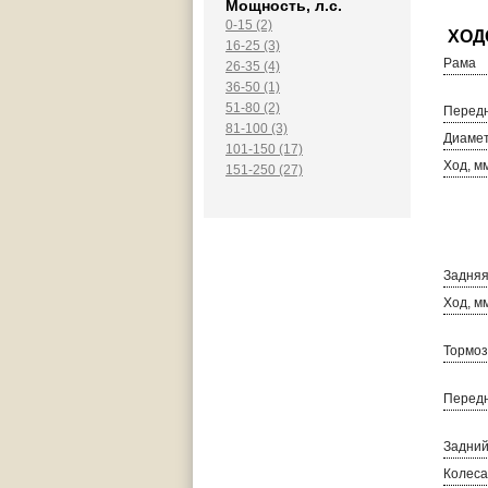
Мощность, л.с.
0-15 (2)
16-25 (3)
Рама
26-35 (4)
36-50 (1)
51-80 (2)
Передн
81-100 (3)
Диамет
101-150 (17)
Ход, м
151-250 (27)
Задняя
Ход, м
Тормоз
Передн
Задний
Колеса