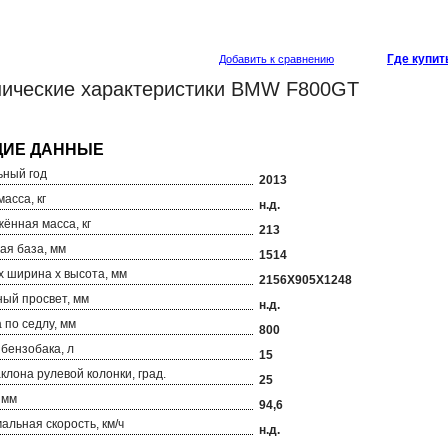
Где купит
Добавить к сравнению
нические характеристики BMW F800GT
ный год
2013
асса, кг
н.д.
ённая масса, кг
213
ая база, мм
1514
х ширина х высота, мм
2156Х905Х1248
ый просвет, мм
н.д.
 по седлу, мм
800
бензобака, л
15
аклона рулевой колонки, град.
25
 мм
94,6
альная скорость, км/ч
н.д.