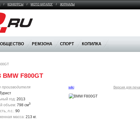
В
/
КОНКУРСЫ
/
МОТО КАТАЛОГ
/
ЖУРНАЛЫ
ООБЩЕСТВО
РЕМЗОНА
СПОРТ
КОПИЛКА
800GT
3 BMW F800GT
е производителя
wiki
Версия для печа
Турист
ный год:
2013
3
й объем:
798 см
ь, л.с.:
90
енная масса:
213 кг.