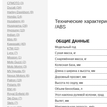
CFMOTO (3)
Ducati (34)
Harley-Davidson (9)
Honda (14)
Технические характерис
Husaberg (4)
Husqvarna (28)
/ABS
Hyosung (10)
Indian (3)
Irbis (6)
Kawasaki (40)
Модельный год
KTM (22)
Lynx (7)
Сухая масса, кг
Mission (1)
Снаряжённая масса, кг
Moto Guzzi (2)
Колесная база, мм
Moto Morini (3)
Длина х ширина х высота, мм
MV Agusta (5)
Nexus Motors (6)
Дорожный просвет, мм
Patron (19)
Высота по седлу, мм
Polaris (9)
Объем бензобака, л
RM (4)
Royal Enfield (8)
Угол наклона рулевой колонки, град.
Ski-Doo (7)
Вылет, мм
Stels (7)
Максимальная скорость, км/ч