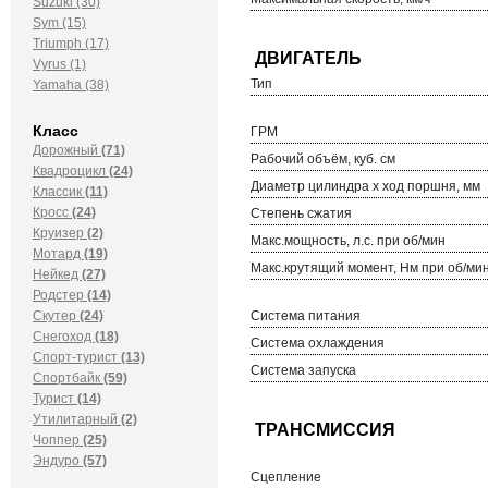
Suzuki (30)
Sym (15)
Triumph (17)
Vyrus (1)
Тип
Yamaha (38)
Класс
ГРМ
Дорожный
(71)
Рабочий объём, куб. см
Квадроцикл
(24)
Диаметр цилиндра х ход поршня, мм
Классик
(11)
Кросс
(24)
Степень сжатия
Круизер
(2)
Макс.мощность, л.с. при об/мин
Мотард
(19)
Макс.крутящий момент, Нм при об/ми
Нейкед
(27)
Родстер
(14)
Скутер
(24)
Система питания
Снегоход
(18)
Система охлаждения
Спорт-турист
(13)
Система запуска
Спортбайк
(59)
Турист
(14)
Утилитарный
(2)
Чоппер
(25)
Эндуро
(57)
Сцепление