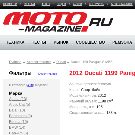
НОВОСТИ
/
СТАТЬИ
/
ФОТО
/
ВИДЕО
/
АРХИВ
/
КОНКУРСЫ
/
МОТО КАТАЛОГ
Moto Magazine
ТЕХНИКА
ТЕСТЫ
РЫНОК
СООБЩЕСТВО
РЕМЗОНА
Главная
→
Каталог техники
→
Ducati
→
Ducati 1199 Panigale S /ABS
2012 Ducati 1199 Pani
Фильтры
Очистить все
данные производителя
В каталоге (
418
) моделей
Класс:
Спортбайк
Марка
Модельный год:
2012
Aprilia (13)
3
Рабочий объем:
1198 см
Arctic Cat (5)
Мощность, л.с.:
195
Bajaj (10)
Снаряженная масса:
188 кг.
Baltmotors (8)
Bimota (10)
BMW (14)
Can-Am (6)