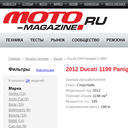
НОВОСТИ
/
СТАТЬИ
/
ФОТО
/
ВИДЕО
/
АРХИВ
/
КОНКУРСЫ
/
МОТО КАТАЛОГ
Moto Magazine
ТЕХНИКА
ТЕСТЫ
РЫНОК
СООБЩЕСТВО
РЕМЗОНА
Главная
→
Каталог техники
→
Ducati
→
Ducati 1199 Panigale S /ABS
2012 Ducati 1199 Pani
Фильтры
Очистить все
данные производителя
В каталоге (
24
) моделей
Класс:
Спортбайк
Марка
Модельный год:
2012
Aprilia (13)
3
Рабочий объем:
1198 см
Arctic Cat (5)
Мощность, л.с.:
195
Bajaj (10)
Снаряженная масса:
188 кг.
Baltmotors (8)
Bimota (10)
BMW (14)
Can-Am (6)