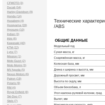
CFMOTO (3)
Ducati (34)
Harley-Davidson (9)
Honda (14)
Технические характерис
Husaberg (4)
Husqvarna (28)
/ABS
Hyosung (10)
Indian (3)
Irbis (6)
Kawasaki (40)
Модельный год
KTM (22)
Lynx (7)
Сухая масса, кг
Mission (1)
Снаряжённая масса, кг
Moto Guzzi (2)
Колесная база, мм
Moto Morini (3)
Длина х ширина х высота, мм
MV Agusta (5)
Nexus Motors (6)
Дорожный просвет, мм
Patron (19)
Высота по седлу, мм
Polaris (9)
Объем бензобака, л
RM (4)
Royal Enfield (8)
Угол наклона рулевой колонки, град.
Ski-Doo (7)
Вылет, мм
Stels (7)
Максимальная скорость, км/ч