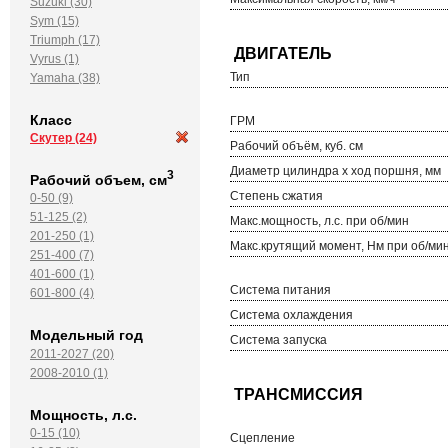
Suzuki (30)
Sym (15)
Triumph (17)
Vyrus (1)
Тип
Yamaha (38)
Класс
ГРМ
Скутер
(24)
Рабочий объём, куб. см
Диаметр цилиндра х ход поршня, мм
3
Рабочий объем, см
Степень сжатия
0-50 (9)
51-125 (2)
Макс.мощность, л.с. при об/мин
201-250 (1)
Макс.крутящий момент, Нм при об/ми
251-400 (7)
401-600 (1)
Система питания
601-800 (4)
Система охлаждения
Модельный год
Система запуска
2011-2027 (20)
2008-2010 (1)
Мощность, л.с.
0-15 (10)
Сцепление