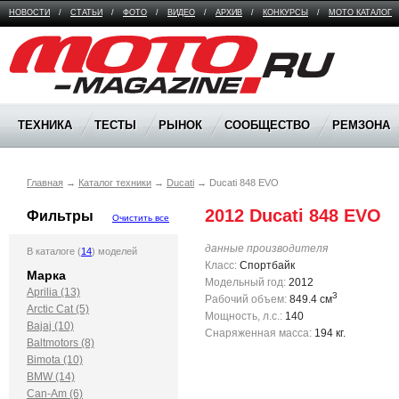
НОВОСТИ
/
СТАТЬИ
/
ФОТО
/
ВИДЕО
/
АРХИВ
/
КОНКУРСЫ
/
МОТО КАТАЛОГ
Moto Magazine
ТЕХНИКА
ТЕСТЫ
РЫНОК
СООБЩЕСТВО
РЕМЗОНА
Главная
→
Каталог техники
→
Ducati
→
Ducati 848 EVO
2012 Ducati 848 EVO
Фильтры
Очистить все
данные производителя
В каталоге (
14
) моделей
Класс:
Спортбайк
Марка
Модельный год:
2012
Aprilia (13)
3
Рабочий объем:
849.4 см
Arctic Cat (5)
Мощность, л.с.:
140
Bajaj (10)
Снаряженная масса:
194 кг.
Baltmotors (8)
Bimota (10)
BMW (14)
Can-Am (6)