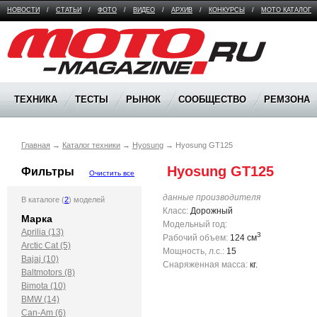
НОВОСТИ
/
СТАТЬИ
/
ФОТО
/
ВИДЕО
/
АРХИВ
/
КОНКУРСЫ
/
МОТО КАТАЛОГ
Moto Magazine
ТЕХНИКА
ТЕСТЫ
РЫНОК
СООБЩЕСТВО
РЕМЗОНА
Главная
→
Каталог техники
→
Hyosung
→
Hyosung GT125
 Hyosung GT125
Фильтры
Очистить все
данные производителя
В каталоге (
2
) моделей
Класс:
Дорожный
Марка
Модельный год:
Aprilia (13)
3
Рабочий объем:
124 см
Arctic Cat (5)
Мощность, л.с.:
15
Bajaj (10)
Снаряженная масса:
кг.
Baltmotors (8)
Bimota (10)
BMW (14)
Can-Am (6)