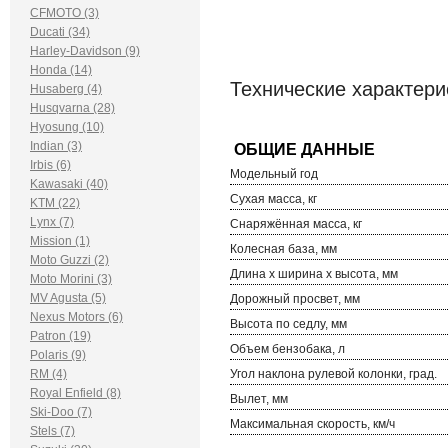
CFMOTO (3)
Ducati (34)
Harley-Davidson (9)
Honda (14)
Технические характер
Husaberg (4)
Husqvarna (28)
Hyosung (10)
Indian (3)
Irbis (6)
Модельный год
Kawasaki (40)
Сухая масса, кг
KTM (22)
Lynx (7)
Снаряжённая масса, кг
Mission (1)
Колесная база, мм
Moto Guzzi (2)
Длина х ширина х высота, мм
Moto Morini (3)
MV Agusta (5)
Дорожный просвет, мм
Nexus Motors (6)
Высота по седлу, мм
Patron (19)
Объем бензобака, л
Polaris (9)
RM (4)
Угол наклона рулевой колонки, град.
Royal Enfield (8)
Вылет, мм
Ski-Doo (7)
Максимальная скорость, км/ч
Stels (7)