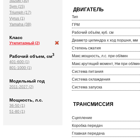
Suzuki (30)
Sym (15)
Triumph (17)
Тип
Vyrus (1)
Yamaha (38)
ГРМ
Рабочий объём, куб. см
Класс
Диаметр цилиндра х ход поршня, мм
Утилитарный
(2)
Степень сжатия
3
Рабочий объем, см
Макс.мощность, л.с. при об/мин
401-600 (1)
Макс.крутящий момент, Нм при об/ми
801-1000 (1)
Система питания
Система охлаждения
Модельный год
2011-2027 (2)
Система запуска
Мощность, л.с.
36-50 (1)
51-80 (1)
Сцепление
Коробка передач
Главная передача