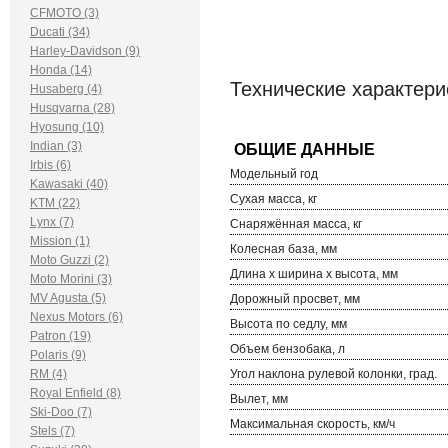
CFMOTO (3)
Ducati (34)
Harley-Davidson (9)
Honda (14)
Технические характер
Husaberg (4)
Husqvarna (28)
Hyosung (10)
Indian (3)
Irbis (6)
Модельный год
Kawasaki (40)
Сухая масса, кг
KTM (22)
Lynx (7)
Снаряжённая масса, кг
Mission (1)
Колесная база, мм
Moto Guzzi (2)
Длина х ширина х высота, мм
Moto Morini (3)
MV Agusta (5)
Дорожный просвет, мм
Nexus Motors (6)
Высота по седлу, мм
Patron (19)
Объем бензобака, л
Polaris (9)
RM (4)
Угол наклона рулевой колонки, град.
Royal Enfield (8)
Вылет, мм
Ski-Doo (7)
Максимальная скорость, км/ч
Stels (7)