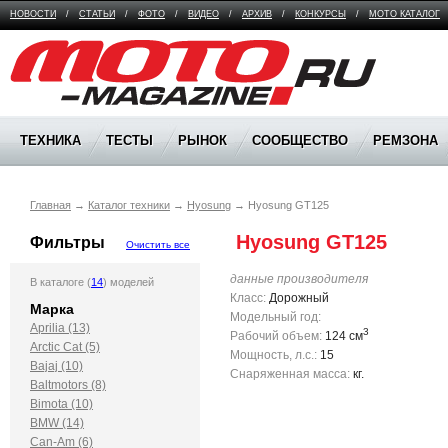
НОВОСТИ
/
СТАТЬИ
/
ФОТО
/
ВИДЕО
/
АРХИВ
/
КОНКУРСЫ
/
МОТО КАТАЛОГ
Moto Magazine
ТЕХНИКА
ТЕСТЫ
РЫНОК
СООБЩЕСТВО
РЕМЗОНА
Главная
→
Каталог техники
→
Hyosung
→
Hyosung GT125
 Hyosung GT125
Фильтры
Очистить все
данные производителя
В каталоге (
14
) моделей
Класс:
Дорожный
Марка
Модельный год:
Aprilia (13)
3
Рабочий объем:
124 см
Arctic Cat (5)
Мощность, л.с.:
15
Bajaj (10)
Снаряженная масса:
кг.
Baltmotors (8)
Bimota (10)
BMW (14)
Can-Am (6)