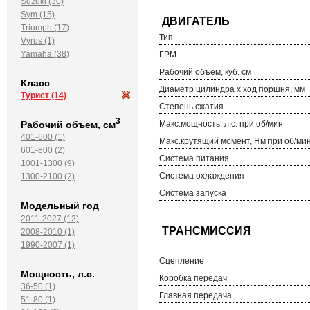
Suzuki (30)
Sym (15)
Triumph (17)
Тип
Vyrus (1)
Yamaha (38)
ГРМ
Рабочий объём, куб. см
Класс
Диаметр цилиндра х ход поршня, мм
Турист
(14)
Степень сжатия
3
Рабочий объем, см
Макс.мощность, л.с. при об/мин
401-600 (1)
Макс.крутящий момент, Нм при об/ми
601-800 (2)
Система питания
1001-1300 (9)
Система охлаждения
1300-2100 (2)
Система запуска
Модельный год
2011-2027 (12)
2008-2010 (1)
1990-2007 (1)
Сцепление
Мощность, л.с.
Коробка передач
36-50 (1)
Главная передача
51-80 (1)