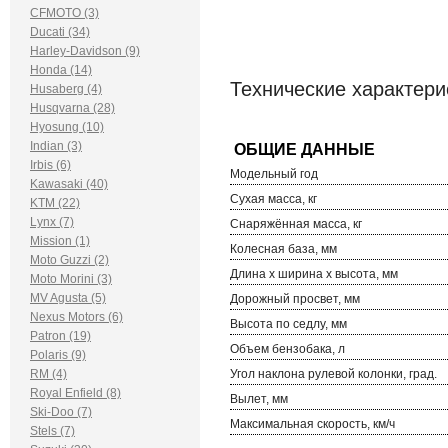
CFMOTO (3)
Ducati (34)
Harley-Davidson (9)
Honda (14)
Технические характер
Husaberg (4)
Husqvarna (28)
Hyosung (10)
Indian (3)
Irbis (6)
Модельный год
Kawasaki (40)
Сухая масса, кг
KTM (22)
Lynx (7)
Снаряжённая масса, кг
Mission (1)
Колесная база, мм
Moto Guzzi (2)
Длина х ширина х высота, мм
Moto Morini (3)
MV Agusta (5)
Дорожный просвет, мм
Nexus Motors (6)
Высота по седлу, мм
Patron (19)
Объем бензобака, л
Polaris (9)
RM (4)
Угол наклона рулевой колонки, град.
Royal Enfield (8)
Вылет, мм
Ski-Doo (7)
Максимальная скорость, км/ч
Stels (7)