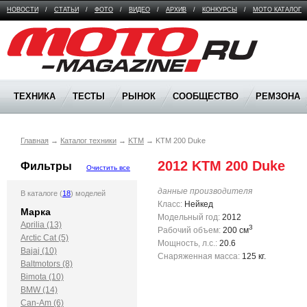
НОВОСТИ
/
СТАТЬИ
/
ФОТО
/
ВИДЕО
/
АРХИВ
/
КОНКУРСЫ
/
МОТО КАТАЛОГ
Moto Magazine
ТЕХНИКА
ТЕСТЫ
РЫНОК
СООБЩЕСТВО
РЕМЗОНА
Главная
→
Каталог техники
→
KTM
→
KTM 200 Duke
2012 KTM 200 Duke
Фильтры
Очистить все
данные производителя
В каталоге (
18
) моделей
Класс:
Нейкед
Марка
Модельный год:
2012
Aprilia (13)
3
Рабочий объем:
200 см
Arctic Cat (5)
Мощность, л.с.:
20.6
Bajaj (10)
Снаряженная масса:
125 кг.
Baltmotors (8)
Bimota (10)
BMW (14)
Can-Am (6)