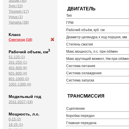
Suzuki (30)
Sym (15)
Triumph (17)
Тип
Vyrus (1)
Yamaha (38)
ГРМ
Рабочий объём, куб. см
Класс
Диаметр цилиндра х ход поршня, мм
Снегоход
(18)
Степень сжатия
3
Рабочий объем, см
Макс.мощность, л.с. при об/мин
51-125 (1)
Макс.крутящий момент, Нм при об/ми
201-250 (1)
Система питания
401-600 (6)
Система охлаждения
601-800 (4)
801-1000 (2)
Система запуска
1001-1300 (4)
Модельный год
2011-2027 (18)
Сцепление
Мощность, л.с.
Коробка передач
0-15 (2)
Главная передача
16-25 (1)