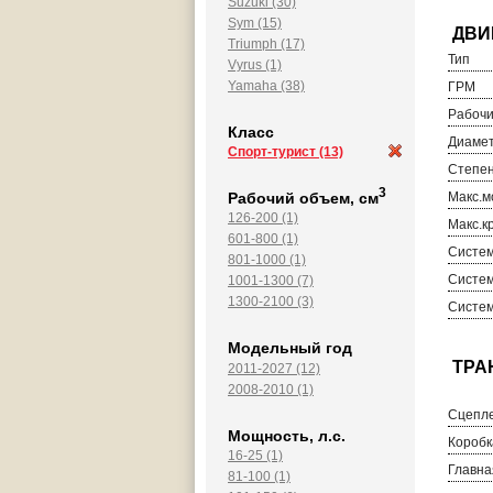
Suzuki (30)
Sym (15)
Triumph (17)
Тип
Vyrus (1)
Yamaha (38)
ГРМ
Рабочи
Класс
Диамет
Спорт-турист
(13)
Степен
3
Рабочий объем, см
Макс.м
126-200 (1)
Макс.к
601-800 (1)
Систем
801-1000 (1)
Систем
1001-1300 (7)
1300-2100 (3)
Систем
Модельный год
2011-2027 (12)
2008-2010 (1)
Сцепл
Мощность, л.с.
Коробк
16-25 (1)
Главна
81-100 (1)