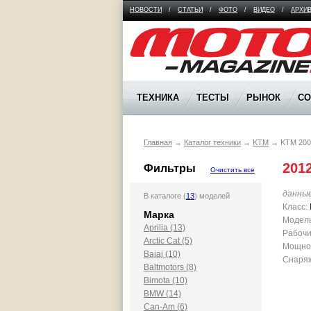
НОВОСТИ
/
СТАТЬИ
/
ФОТО
/
ВИДЕО
/
АРХИ
Moto Magazine
ТЕХНИКА
ТЕСТЫ
РЫНОК
С
Главная
→
Каталог техники
→
KTM
→
KTM 200
201
Фильтры
Очистить все
данны
В каталоге (
13
) моделей
Класс:
Марка
Модель
Aprilia (13)
Рабочи
Arctic Cat (5)
Мощност
Bajaj (10)
Снаряж
Baltmotors (8)
Bimota (10)
BMW (14)
Can-Am (6)