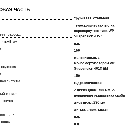
трубчатая, стальная
телескопическая вилка,
перевернутого типа WP
яя подвеска
Suspension 4357
р труб, мм
н.д.
м
150
маятниковая, с
моноамортизатором WP
 подвеска
Suspension 4618 EM
м
150
ная система
гидравлическая
2 диска диам. 300 мм, 2-
ий тормоз
поршневая радиальная скоба
 тормоз
диск диам. 230 мм
литые, алюм. сплав
няя шина
н.д.
я шина
н.д.