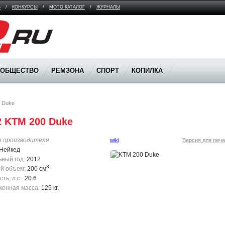
В
/
КОНКУРСЫ
/
МОТО КАТАЛОГ
/
ЖУРНАЛЫ
ООБЩЕСТВО
РЕМЗОНА
СПОРТ
КОПИЛКА
 Duke
2 KTM 200 Duke
е производителя
wiki
Версия для печа
Нейкед
ный год:
2012
3
й объем:
200 см
ь, л.с.:
20.6
енная масса:
125 кг.