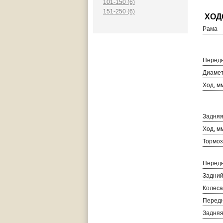
101-150 (6)
151-250 (6)
Рама
Передн
Диамет
Ход, м
Задняя
Ход, м
Тормоз
Передн
Задний
Колеса
Перед
Задня