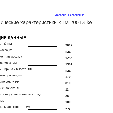
Добавить к сравнению
нические характеристики KTM 200 Duke
ный год
2012
асса, кг
н.д.
ённая масса, кг
125*
ая база, мм
1361
х ширина х высота, мм
н.д.
ый просвет, мм
170
 по седлу, мм
810
бензобака, л
11
аклона рулевой колонки, град.
25
 мм
100
альная скорость, км/ч
н.д.