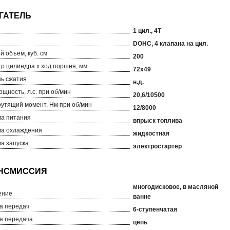
1 цил., 4T
DOHC, 4 клапана на цил.
й объём, куб. см
200
р цилиндра х ход поршня, мм
72х49
ь сжатия
н.д.
ощность, л.с. при об/мин
20,6/10500
рутящий момент, Нм при об/мин
12/8000
а питания
впрыск топлива
а охлаждения
жидкостная
а запуска
электростартер
многодисковое, в масляной
ение
ванне
а передач
6-ступенчатая
я передача
цепь