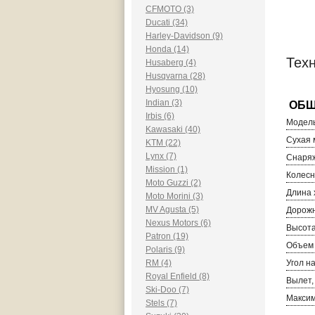
CFMOTO (3)
Ducati (34)
Harley-Davidson (9)
Honda (14)
Тех
Husaberg (4)
Husqvarna (28)
Hyosung (10)
Indian (3)
Irbis (6)
Модель
Kawasaki (40)
Сухая м
KTM (22)
Lynx (7)
Снаряж
Mission (1)
Колесн
Moto Guzzi (2)
Длина 
Moto Morini (3)
MV Agusta (5)
Дорожн
Nexus Motors (6)
Высота
Patron (19)
Объем 
Polaris (9)
RM (4)
Угол н
Royal Enfield (8)
Вылет,
Ski-Doo (7)
Максим
Stels (7)